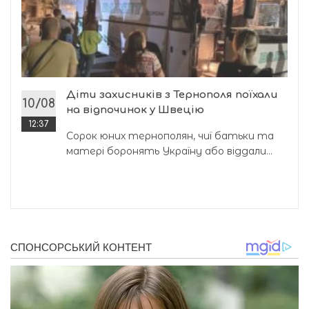
Діти захисників з Тернополя поїхали
10/08
на відпочинок у Швецію
12:37
Сорок юних тернополян, чиї батьки та
матері боронять Україну або віддали...