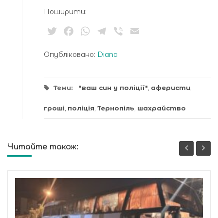
Поширити:
Twitter
Facebook
WhatsApp
Telegram
Viber
Email
Опубліковано:
Diana
Теми:
"ваш син у поліції"
,
аферисти
,
гроші
,
поліція
,
Тернопіль
,
шахрайство
Читайте також: