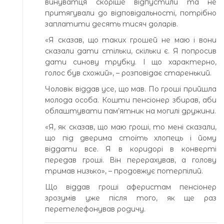
винуватця скоріше відпустили та не
притягували до відповідальності, потрібно
заплатити десять тисяч доларів.
«Я сказав, що таких грошей не маю і вони
сказали дати стільки, скільки є. Я попросив
дати синову трубку. І що характерно,
голос був схожий», – розповідає старенький.
Чоловік віддав усе, що мав. По гроші прийшла
молода особа. Кошти пенсіонер збирав, аби
облаштувати пам’ятник на могилі дружини.
«Я, як сказав, що маю гроші, то мені сказали,
що під дверима стоїть хлопець і йому
віддати все. Я в коридорі в конверті
передав гроші. Він перерахував, а голову
тримав низько», – продовжує потерпілий.
Що віддав гроші аферистам пенсіонер
зрозумів уже після того, як ще раз
перетелефонував родичу.