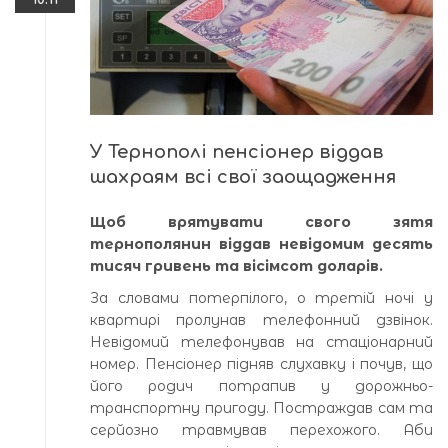
У Тернополі пенсіонер віддав
шахраям всі свої заощадження
Щоб врятувати свого зятя
тернополянин віддав невідомим десять
тисяч гривень та вісімсот доларів.
За словами потерпілого, о третій ночі у
квартирі пролунав телефонний дзвінок.
Невідомий телефонував на стаціонарний
номер. Пенсіонер підняв слухавку і почув, що
його родич потрапив у дорожньо-
транспортну пригоду. Постраждав сам та
серйозно травмував перехожого. Аби