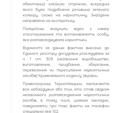
обмотаний клейкою стрічкою, всередині
якого була подрібнена речовина зеленого
кольору, схожа на наркотичну. Знайдене
направлено на експертизу.
Поліцейські вилучили відео з камер
спостереження та встановлюють особу,
яка розповсюджувала наркотики.
Відомості за даним фактом внесено до
Єдиного реєстру досудових розслідувань за
ч. 1 ст. 309 (незаконне виробництво,
виготовлення, придбання, зберігання,
перевезення чи пересилання наркотичних
засобів) Кримінального кодексу України.
Правоохоронці Тернопільщини закликають
всіх небайдужих або тих, хто став свідком
незаконного розповсюдження наркотичних
засобів, в тому числі, шляхом закладок,
повідомляти про такі факти на телефон
спеціальної лінії 102.