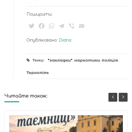
Поширити:
Twitter
Facebook
WhatsApp
Telegram
Viber
Email
Опубліковано:
Diana
Теми:
"закладки"
,
наркотики
,
поліція
,
Тернопіль
Читайте також: