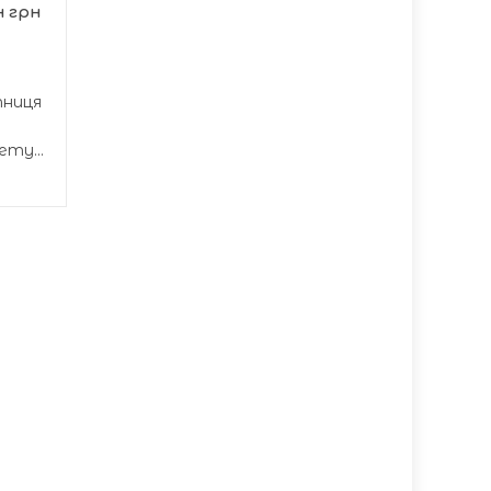
н грн
тниця
ту...