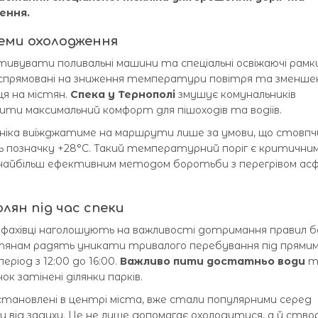
ення.
ми охолодження
тивувати поливальні машини та спеціальні освіжаючі рамк
ди спрямовані на зниження температури повітря та зменше
ця на містян.
Спека у Тернополі
змушує комунальників
ити максимальний комфорт для пішоходів та водіїв.
хніка виїжджатиме на маршрути лише за умови, що стовпч
означку +28°C. Такий температурний поріг є критични
ає найбільш ефективним методом боротьби з перегрівом а
лян під час спеки
 фахівці наголошують на важливості дотримання правил б
тянам радять уникати тривалого перебування під прями
еріод з 12:00 до 16:00.
Важливо пити достатньо води
т
к затінені ділянки парків.
становлені в центрі міста, вже стали популярними серед
 від задухи. Це не лише допомагає охолодитися, а й ство