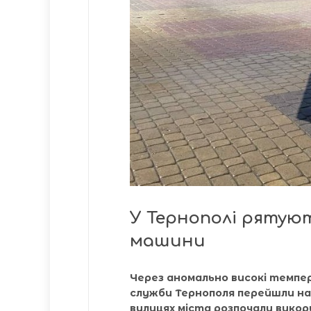
У Тернополі рятуют
машини
Через аномально високі темпе
служби Тернополя перейшли на
вулицях міста розпочали викор