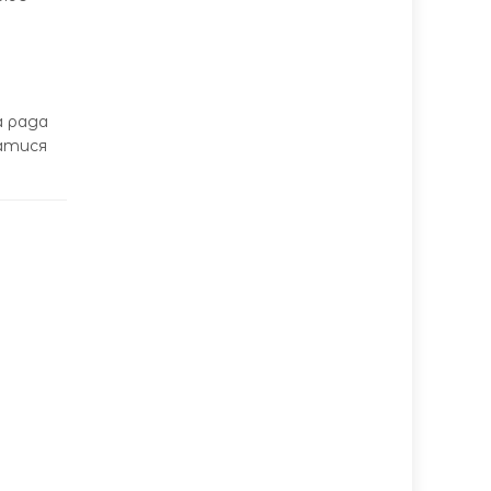
а рада
ватися