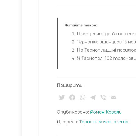
Читайте також:
П’ятдесят дев’ята сесія Т
Тернопіль вшанував 15 но
На Тернопільщині посил
У Тернополі 102 таланов
Поширити:
Twitter
Facebook
WhatsApp
Telegram
Viber
Email
Опубліковано:
Роман Коваль
Джерело:
Тернопільська газета