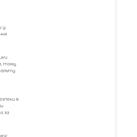
и у
ння
ики
м, тому
сфальту
езпеки в
ми
а за
рює