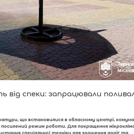
ь від спеки: запрацювали полива
ратури, що встановилися в обласному центрі, комуна
 посилений режим роботи. Для покращення мікроклім
истання спеціальної техніки для зрошення доріг та