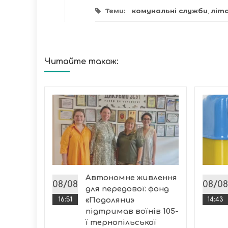
Теми:
комунальні служби
,
літ
Читайте також:
а
: троє
у
6
Автономне живлення
лашівка
08/08
08/08
для передової: фонд
на ДТП
16:51
«Подоляни»
14:43
підтримав воїнів 105-
ї тернопільської