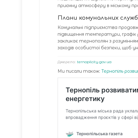
приємну атмосферу в міському про
Плани комунальних служб
Комунальні підприємства продовж
підвищення температури, графік
закликає тернополян з розумінн
заходів особистої безпеки, щоб 
Джерело:
ternopilcity.gov.ua
Ми писали також:
Тернопіль розв