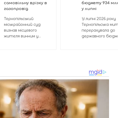
самовільну врізку в
бюджету 934 мл
газопровід
у липні
Тернопільський
У липні 2026 року
міськрайонний суд
Тернопільська ми
визнав місцевого
перерахувала до
жителя винним у...
державного бюдже