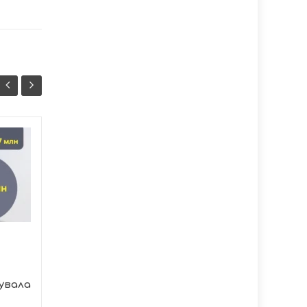
П’ятдесят дев’ята
07/08
07/08
сесія Тернопільської
20:37
міської ради
20:07
Сьогодні у Тернополі
розпочалося чергове
засідання
представників...
увала