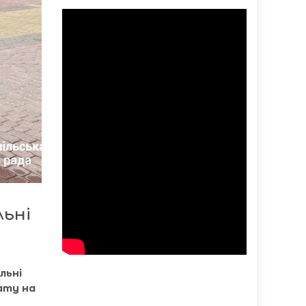
льні
льні
ату на