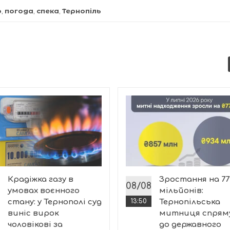
о
,
погода
,
спека
,
Тернопіль
Крадіжка газу в
Зростання на 77
08/08
умовах воєнного
мільйонів:
стану: у Тернополі суд
13:50
Тернопільська
виніс вирок
митниця спрям
чоловікові за
до державного