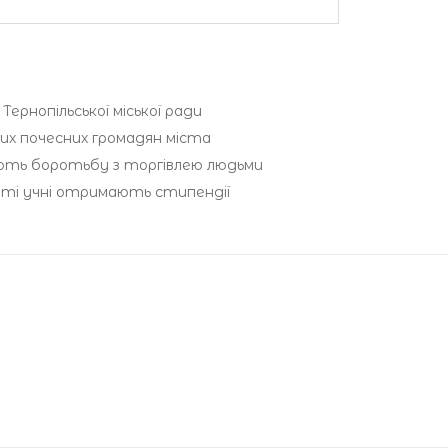
ернопільської міської ради
вих почесних громадян міста
юють боротьбу з торгівлею людьми
иті учні отримають стипендії