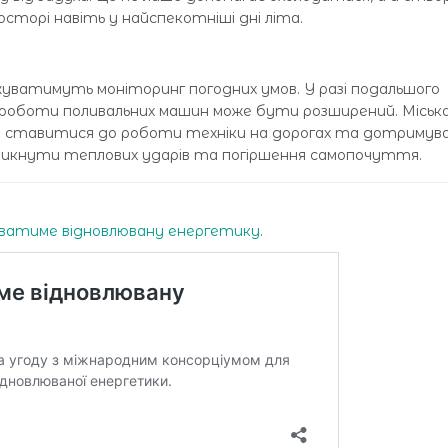
сторі навіть у найспекотніші дні літа.
уватимуть моніторинг погодних умов. У разі подальшого
 роботи поливальних машин може бути розширений. Міськ
ям ставитися до роботи техніки на дорогах та дотриму
уникнути теплових ударів та погіршення самопочуття.
иватиме відновлювану енергетику
.