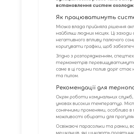
встановлення систем охолодж
Як працюватимуть систе
Міська влада прийняла рішення ак
найбільш людних місцях. Ці захо
негативного впливу палючого сон
коригувати графіки, щоб забезпеч
Згідно з розпорядженням, спецте
термометрів перевищуватимуть п
саме в ці години полив доріг ст
та пилом.
Рекомендації для тернопо
Окрім роботи комунальних служб,
умовах високих температур. Міс
сонячними променями, особливо в п
можливості обирати для прогуляно
Освіжаючі парасольки та рамки, в
мешканців, які шукають порятунку