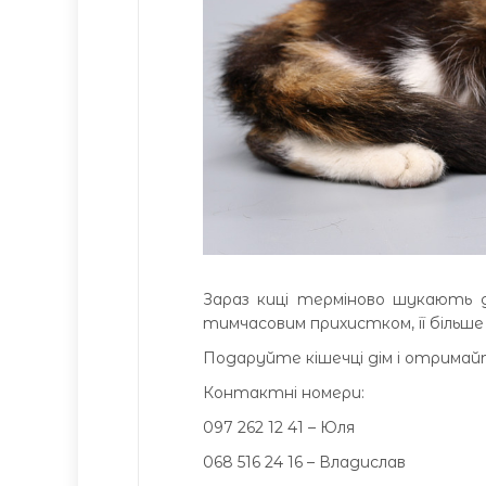
Зараз киці терміново шукають ді
тимчасовим прихистком, її більш
Подаруйте кішечці дім і отримайт
Контактні номери:
097 262 12 41 – Юля
068 516 24 16 – Владислав