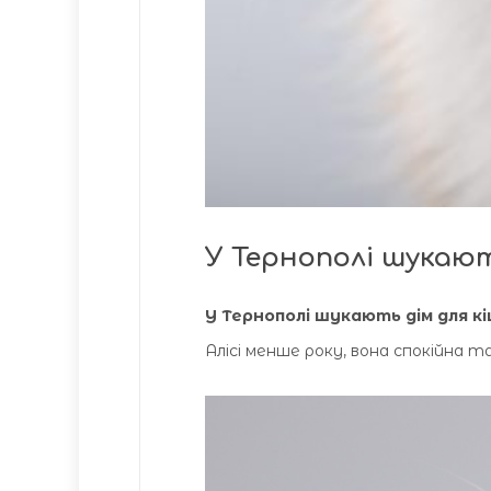
У Тернополі шукают
У Тернополі шукають дім для кі
Алісі менше року, вона спокійна т