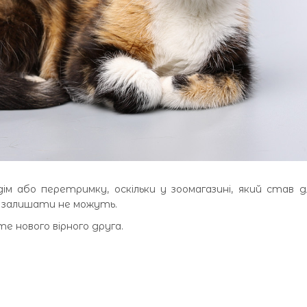
м або перетримку, оскільки у зоомагазині, який став д
е залишати не можуть.
е нового вірного друга.