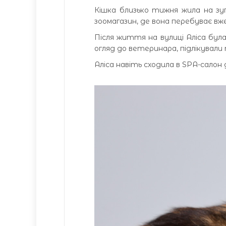
Кішка близько тижня жила на зуп
зоомагазин, де вона перебуває в
Після життя на вулиці Аліса бул
огляд до ветеринара, підлікували т
Аліса навіть сходила в SPA-салон 