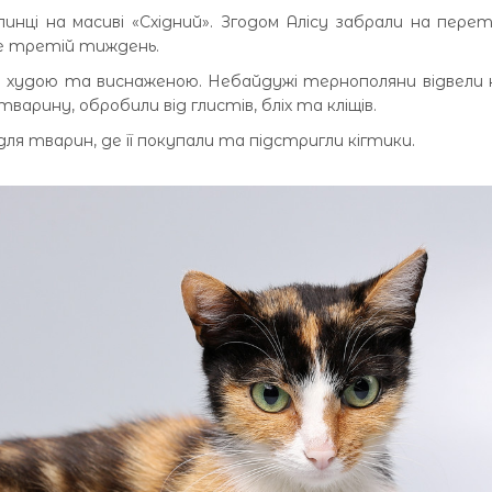
инці на масиві «Східний». Згодом Алісу забрали на пере
же третій тиждень.
а худою та виснаженою. Небайдужі тернополяни відвели 
варину, обробили від глистів, бліх та кліщів.
для тварин, де її покупали та підстригли кігтики.