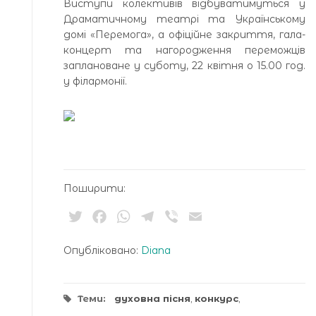
Виступи колективів відбуватимуться у
Драматичному театрі та Українському
домі «Перемога», а офіційне закриття, гала-
концерт та нагородження переможців
заплановане у суботу, 22 квітня о 15.00 год.
у філармонії.
Поширити:
Twitter
Facebook
WhatsApp
Telegram
Viber
Email
Опубліковано:
Diana
Теми:
духовна пісня
,
конкурс
,