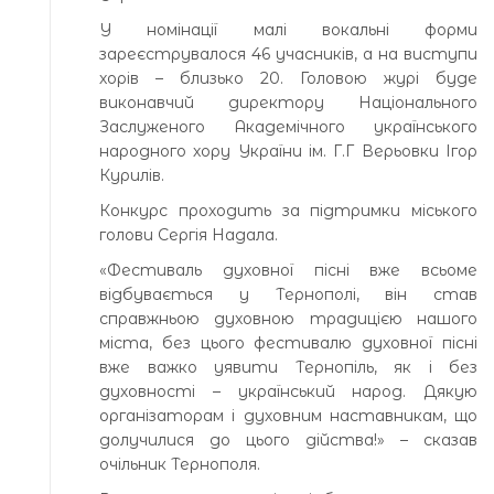
У номінації малі вокальні форми
зареєструвалося 46 учасників, а на виступи
хорів – близько 20. Головою журі буде
виконавчий директору Національного
Заслуженого Академічного українського
народного хору України ім. Г.Г Верьовки Ігор
Курилів.
Конкурс проходить за підтримки міського
голови Сергія Надала.
«Фестиваль духовної пісні вже всьоме
відбувається у Тернополі, він став
справжньою духовною традицією нашого
міста, без цього фестивалю духовної пісні
вже важко уявити Тернопіль, як і без
духовності – український народ. Дякую
організаторам і духовним наставникам, що
долучилися до цього дійства!» – сказав
очільник Тернополя.