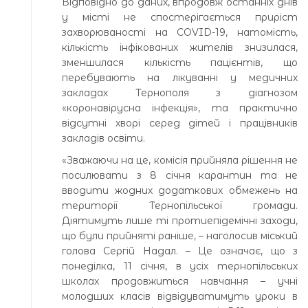
Відповідно до даних, впродовж останніх днів
у місті не спостерігається приріст
захворюваності на COVID-19, натомість,
кількість інфікованих жителів знизилася,
зменшилася кількість пацієнтів, що
перебувають на лікуванні у медичних
закладах Тернополя з діагнозом
«коронавірусна інфекція», та практично
відсутні хворі серед дітей і працівників
закладів освіти.
«Зважаючи на це, комісія прийняла рішення не
посилювати з 8 січня карантин та не
вводити жодних додаткових обмежень на
території Тернопільської громади.
Діятимуть лише ті протиепідемічні заходи,
що були прийняті раніше, – наголосив міський
голова Сергій Надал. – Це означає, що з
понеділка, 11 січня, в усіх тернопільських
школах продовжиться навчання – учні
молодших класів відвідуватимуть уроки в