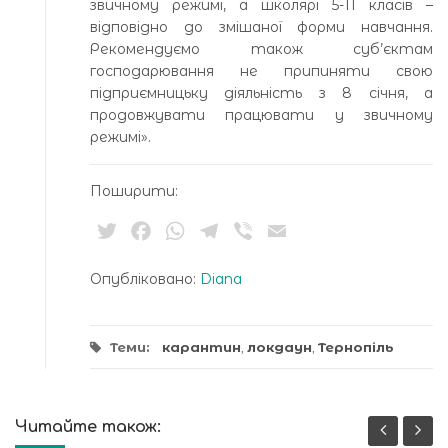
звичному режимі, а школярі 5-11 класів –
відповідно до змішаної форми навчання.
Рекомендуємо також суб’єктам
господарювання не припиняти свою
підприємницьку діяльність з 8 січня, а
продовжувати працювати у звичному
режимі».
Поширити:
Twitter
Facebook
WhatsApp
Telegram
Viber
Email
Опубліковано:
Diana
Теми:
карантин
,
локдаун
,
Тернопіль
Читайте також: