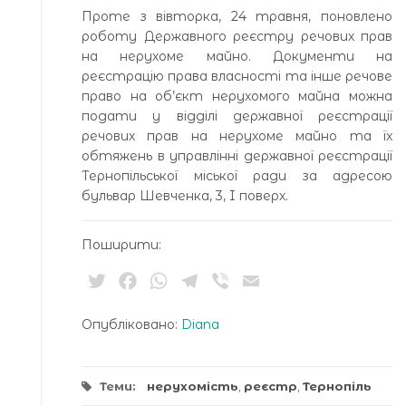
Проте з вівторка, 24 травня, поновлено
роботу Державного реєстру речових прав
на нерухоме майно. Документи на
реєстрацію права власності та інше речове
право на об’єкт нерухомого майна можна
подати у відділі державної реєстрації
речових прав на нерухоме майно та їх
обтяжень в управлінні державної реєстрації
Тернопільської міської ради за адресою
бульвар Шевченка, 3, I поверх.
Поширити:
Twitter
Facebook
WhatsApp
Telegram
Viber
Email
Опубліковано:
Diana
Теми:
нерухомість
,
реєстр
,
Тернопіль