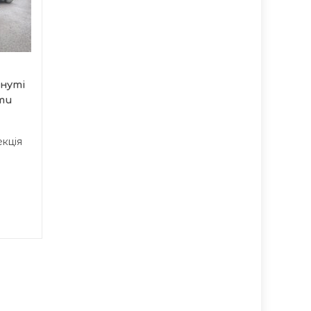
16:07
заходів на 14-16
15:37
серпня
Цьогоріч Тернопіль
готується до
масштабного
нуті
відзначення Дня міста,
ати
яке...
екція