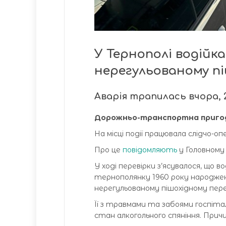
У Тернополі водійка
нерегульованому пі
Аварія трапилась вчора, 2
Дорожньо-транспортна пригода
На місці події працювала слідчо-оп
Про це
повідомляють
у Головному у
У ході перевірки з’ясувалося, що 
тернополянку 1960 року народже
нерегульованому пішохідному пере
Її з травмами та забоями госпіталі
стан алкогольного спяніння. Причи