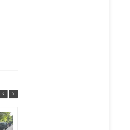
День міста у
07/08
07/08
Тернополі: програма