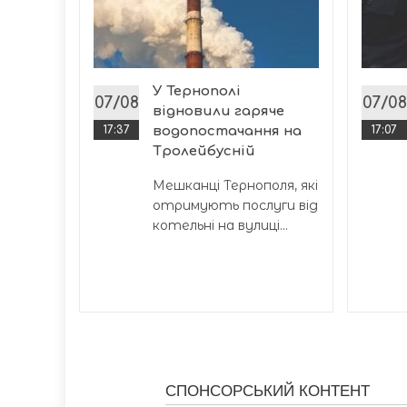
н грн
і
на
У Тернополі
ої
07/08
07/08
відновили гаряче
17:37
водопостачання на
17:07
Тролейбусній
Мешканці Тернополя, які
отримують послуги від
котельні на вулиці...