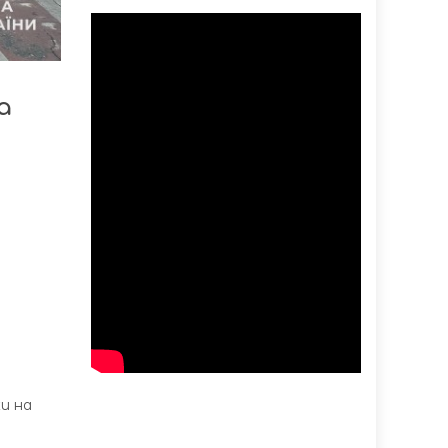
а
ки на