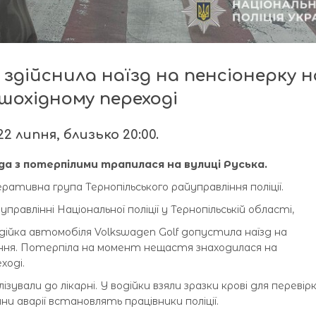
 здійснила наїзд на пенсіонерку н
шохідному переході
2 липня, близько 20:00.
 з потерпілими трапилася на вулиці Руська.
еративна група Тернопільського райуправління поліції.
правлінні Національної поліції у Тернопільській області,
водійка автомобіля Volkswagen Golf допустила наїзд на
ння. Потерпіла на момент нещастя знаходилася на
ході.
зували до лікарні. У водійки взяли зразки крові для перевір
ни аварії встановлять працівники поліції.