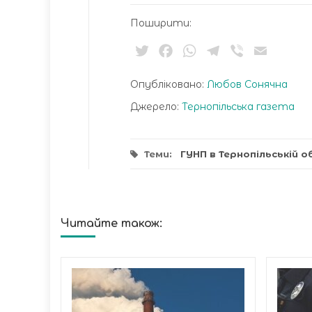
Поширити:
Twitter
Facebook
WhatsApp
Telegram
Viber
Email
Опубліковано:
Любов Сонячна
Джерело:
Тернопільська газета
Теми:
ГУНП в Тернопільській о
Читайте також:
ині
нули