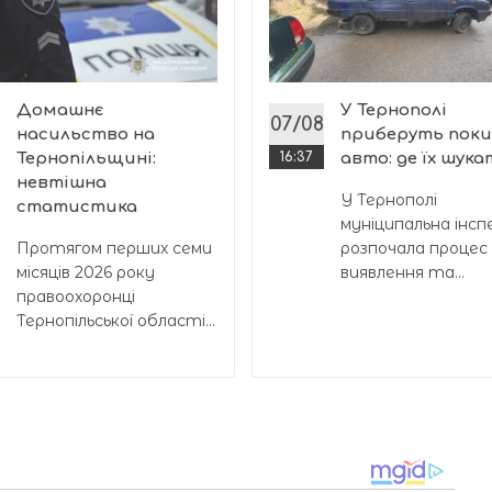
Домашнє
У Тернополі
07/08
насильство на
приберуть поки
Тернопільщині:
16:37
авто: де їх шук
невтішна
У Тернополі
статистика
муніципальна інсп
Протягом перших семи
розпочала процес
місяців 2026 року
виявлення та...
правоохоронці
Тернопільської області...