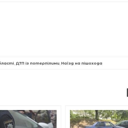
бласті
,
ДТП із потерпілими
,
Наїзд на пішохода