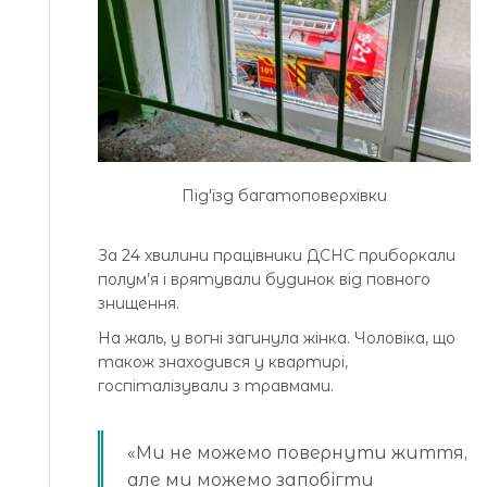
Підʼїзд багатоповерхівки
За 24 хвилини працівники ДСНС приборкали
полум’я і врятували будинок від повного
знищення.
На жаль, у вогні загинула жінка. Чоловіка, що
також знаходився у квартирі,
госпіталізували з травмами.
«Ми не можемо повернути життя,
але ми можемо запобігти