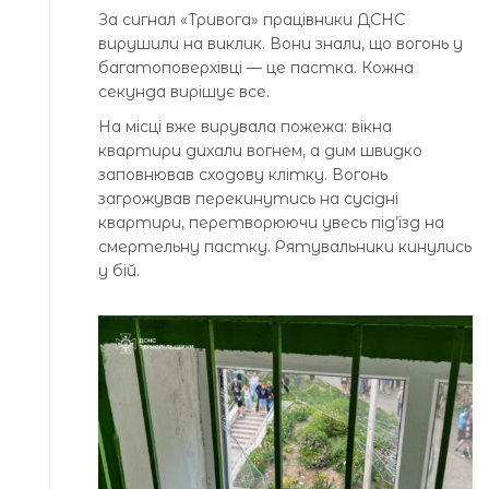
За сигнал «Тривога» працівники ДСНС
вирушили на виклик. Вони знали, що вогонь у
багатоповерхівці — це пастка. Кожна
секунда вирішує все.
На місці вже вирувала пожежа: вікна
квартири дихали вогнем, а дим швидко
заповнював сходову клітку. Вогонь
загрожував перекинутись на сусідні
квартири, перетворюючи увесь під’їзд на
смертельну пастку. Рятувальники кинулись
у бій.