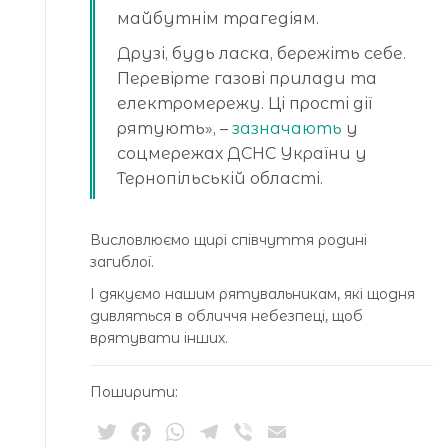
майбутнім трагедіям.
Друзі, будь ласка, бережіть себе.
Перевірте газові прилади та
електромережу. Ці прості дії
рятують», –
зазначають
у
соцмережах ДСНС України у
Тернопільській області.
Висловлюємо щирі співчуття родині
загиблої.
І дякуємо нашим рятувальникам, які щодня
дивляться в обличчя небезпеці, щоб
врятувати інших.
Поширити:
Twitter
Facebook
WhatsApp
Telegram
Viber
Email