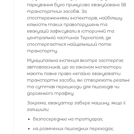
паркування було примусово евакуйовано 58
транспортних засобів. За
спостереженнями інспекторів, найбільшу
кількість таких правопорушень та
евакуацій зафіксували в історичній та
центральній частинах Тернополя, де
спостерігається найщільніший потік
транспорту.
Муніципальна інспекція вкотре застерігає
автовласників, що за законом інспектори
мають повне право негайно евакуювати
транспортні засоби, які створюють реальні
та суттєві перешкоди для пішоходів чи
дорожнього трафіку.
Зокрема, евакуатор забере машину, якщо її
залишили:
безпосередньо на тротуарах;
на розмічених пішохідних переходах;