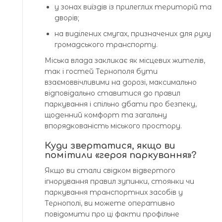
у зонах виїздів із прилеглих територій та
дворів;
на виділених смугах, призначених для руху
громадського транспорту.
Міська влада закликає як місцевих жителів,
так і гостей Тернополя бути
взаємоввічливими на дорозі, максимально
відповідально ставитися до правил
паркування і спільно дбати про безпеку,
щоденний комфорт та загальну
впорядкованість міського простору.
Куди звертатися, якщо ви
помітили «героя паркування»?
Якщо ви стали свідком відвертого
ігнорування правил зупинки, стоянки чи
паркування транспортних засобів у
Тернополі, ви можете оперативно
повідомити про ці факти профільне