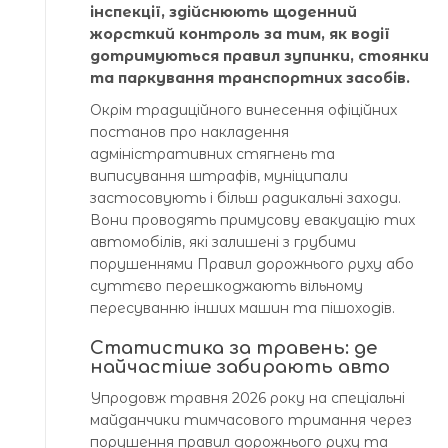
інспекції, здійснюють щоденний
жорсткий контроль за тим, як водії
дотримуються правил зупинки, стоянки
та паркування транспортних засобів.
Окрім традиційного винесення офіційних
постанов про накладення
адміністративних стягнень та
виписування штрафів, муніципали
застосовують і більш радикальні заходи.
Вони проводять примусову евакуацію тих
автомобілів, які залишені з грубими
порушеннями Правил дорожнього руху або
суттєво перешкоджають вільному
пересуванню інших машин та пішоходів.
Статистика за травень: де
найчастіше забирають авто
Упродовж травня 2026 року на спеціальні
майданчики тимчасового тримання через
порушення правил дорожнього руху та