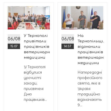
і
У Тернополі
На
06/08
06/08
привітали
Тернопільщині
15:07
працівників
14:37
відзначили
ветеринарної
працівників
медицини
ветеринарної
медицини
У Тернополі
відбулися
Напередодні
урочисті
професійного
заходи,
свята, яке в
присвячені
Україні
Дню
традиційно
працівників...
відзначають
9...