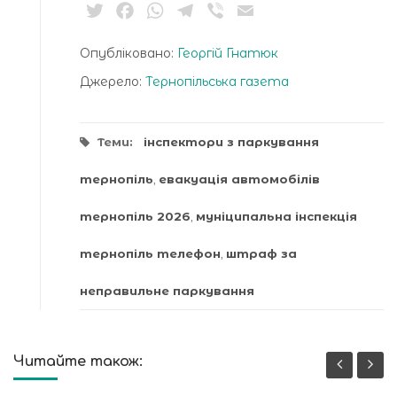
Twitter
Facebook
WhatsApp
Telegram
Viber
Email
Опубліковано:
Георгій Гнатюк
Джерело:
Тернопільська газета
Теми:
інспектори з паркування
тернопіль
,
евакуація автомобілів
тернопіль 2026
,
муніципальна інспекція
тернопіль телефон
,
штраф за
неправильне паркування
Читайте також: