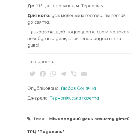
Де
: ТРЦ «Подоляни», м. Тернопіль.
Для кого:
усіх маленьких гостей, які готові
до свята.
Приходьте, щоб подарувати своїм малюкам
незабутній день, сповнений радості та
дива!
Поширити:
Twitter
Facebook
WhatsApp
Telegram
Viber
Email
Опубліковано:
Любов Сонячна
Джерело:
Тернопільська газета
Теми:
Міжнародний день захисту дітей
,
ТРЦ "Подоляни"