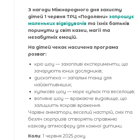
З нагоди Міжнародного дня захисту
дітей 1 червня ТРЦ «Подоляни»
запрошує
маленьких відвідувачів
та їхніх батьків
поринути у світ казки, магії та
незабутніх емоцій.
На дітей чекає насичена програма
розваг:
кріо шоу — захопливі експерименти, що
зачарують юних дослідників;
дискотека — запальні танці для
найактивніших;
кулькове шоу — море кульок та веселощів;
вогняне шоу — вражаюче видовище, що
залишить яскраві враження.
Чарівні аніматори, веселий настрій, сміх та
безліч сюрпризів створять справжню
казкову атмосферу для кожної дитини.
Коли
: 1 червня 2025 року.