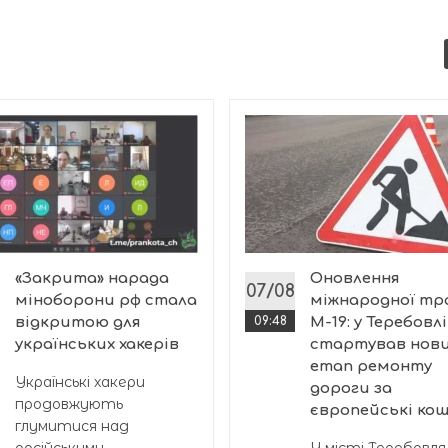
«Закрита» нарада
Оновлення
07/08
міноборони рф стала
міжнародної тр
відкритою для
09:48
М-19: у Теребовлі
українських хакерів
стартував нов
етап ремонту
Українські хакери
дороги за
продовжують
європейські ко
глумитися над