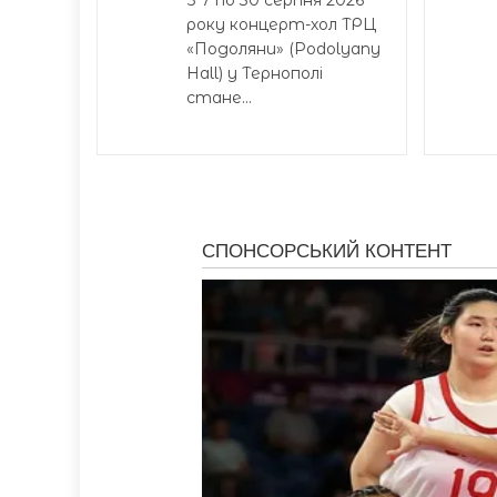
З 7 по 30 серпня 2026
року концерт-хол ТРЦ
«Подоляни» (Podolyany
Hall) у Тернополі
стане...