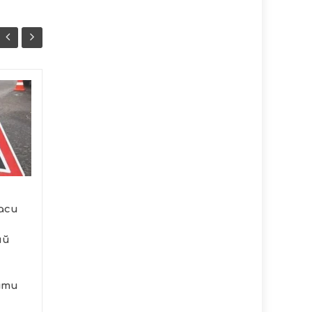
Від Харківського
07/08
06/08
контрнаступу до
07:47
щоденної бойової
08:57
праці: командир
гармати 44-ї
тернопільської
артбригади
розповів про свій
аси
шлях
ий
Військовослужбовець
44-ї окремої
артилерійської бригади
шти
імені гетьмана...