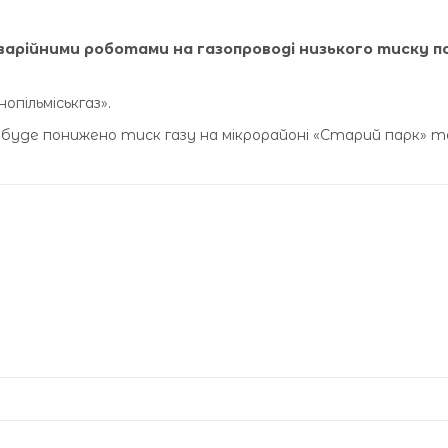
аварійними роботами на газопроводі низького тиску по
опільміськгаз».
:00 буде понижено тиск газу на мікрорайоні «Старий парк» т