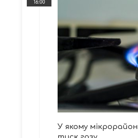
16:00
У якому мікрорайон
тиск газу