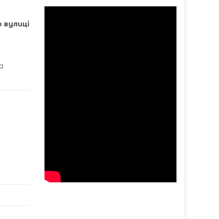
 вулиці
а