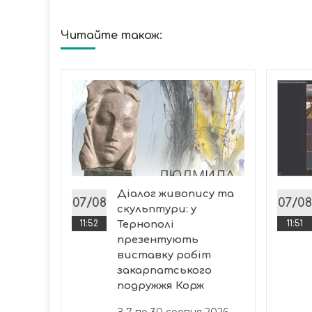
Читайте також:
аки
сля
Діалог живопису та
07/08
07/08
скульптури: у
оди
11:52
Тернополі
11:51
презентують
виставку робіт
закарпатського
подружжя Корж