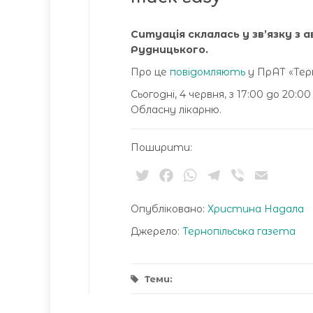
Ситуація склалась у зв’язку з 
Рудницького.
Про це
повідомляють
у ПрАТ «Терн
Сьогодні, 4 червня, з 17:00 до 20
Обласну лікарню.
Поширити:
Twitter
Facebook
WhatsApp
Telegram
Viber
Email
Опубліковано:
Христина Надала
Джерело:
Тернопільська газета
Теми: