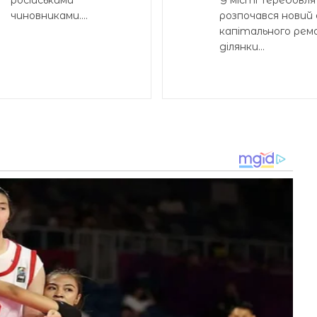
російськими
У місті Теребовля
чиновниками....
розпочався новий
капітального ре
ділянки...