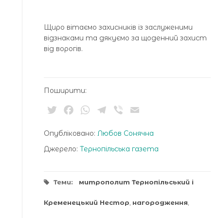
Щиро вітаємо захисників із заслуженими
відзнаками та дякуємо за щоденний захист
від ворогів.
Поширити:
Twitter
Facebook
WhatsApp
Telegram
Viber
Email
Опубліковано:
Любов Сонячна
Джерело:
Тернопільська газета
Теми:
митрополит Тернопільський і
Кременецький Нестор
,
нагородження
,