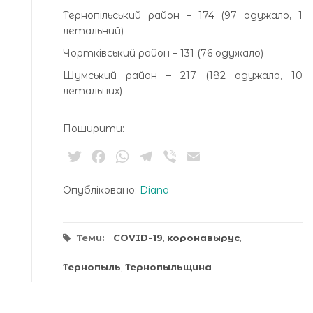
Тернопільський район – 174 (97 одужало, 1
летальний)
Чортківський район – 131 (76 одужало)
Шумський район – 217 (182 одужало, 10
летальних)
Поширити:
Twitter
Facebook
WhatsApp
Telegram
Viber
Email
Опубліковано:
Diana
Теми:
COVID-19
,
коронавырус
,
Тернопыль
,
Тернопыльщина