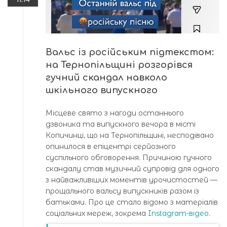
Вальс із російським підтекстом:
на Тернопільщині розгорівся
гучний скандал навколо
шкільного випускного
Місцеве свято з нагоди останнього
дзвоника та випускного вечора в місті
Копичинці, що на Тернопільщині, несподівано
опинилося в епіцентрі серйозного
суспільного обговорення. Причиною гучного
скандалу став музичний супровід для одного
з найважливіших моментів урочистостей —
прощального вальсу випускників разом із
батьками. Про це стало відомо з матеріалів
соціальних мереж, зокрема
Instagram-відео
.