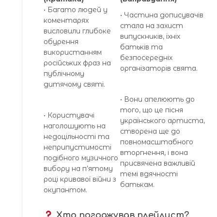
• Багато людей у
• Частина дописувачів
коментарях
стала на захист
висловили глибоке
випускників, їхніх
обурення
батьків та
використанням
безпосередніх
російських фраз на
організаторів свята.
публічному
дитячому святі.
• Вони апелюють до
того, що це пісня
• Користувачі
українського артиста,
наголошують на
створена ще до
недоцільності та
повномасштабного
неприпустимості
вторгнення, і вона
подібного музичного
присвячена важливій
вибору на п’ятому
темі вдячності
році кривавої війни з
батькам.
окупантом.
Хто погоджував плейлист?