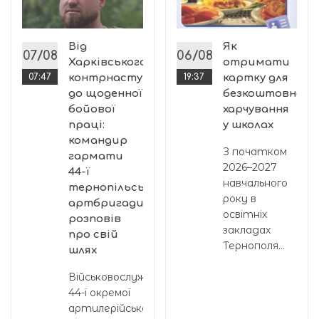
:
Від
Як
07/08
06/08
Харківського
отримати
07:47
контрнаступу
19:37
картку для
до щоденної
безкоштовного
бойової
харчування
праці:
у школах
командир
З початком
гармати
2026–2027
44-ї
навчального
тернопільської
року в
артбригади
освітніх
розповів
закладах
про свій
Тернополя...
шлях
Військовослужбовець
44-ї окремої
артилерійської