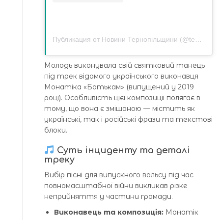
Публикация от Новини Тернопільщини (@tenews)
Молодь виконувала свій святковий танець
під трек відомого українського виконавця
Монатіка «Батькам» (випущений у 2019
році). Особливість цієї композиції полягає в
тому, що вона є змішаною — містить як
українські, так і російські фрази та текстові
блоки.
Суть інциденту та деталі
треку
Вибір пісні для випускного вальсу під час
повномасштабної війни викликав різке
неприйняття у частини громади.
Виконавець та композиція:
Монатік