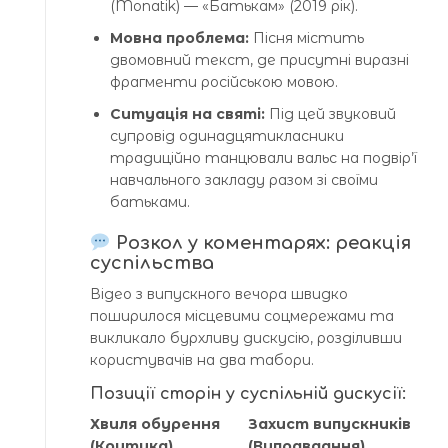
(Monatik) — «Батькам» (2019 рік).
Мовна проблема:
Пісня містить
двомовний текст, де присутні виразні
фрагменти російською мовою.
Ситуація на святі:
Під цей звуковий
супровід одинадцятикласники
традиційно танцювали вальс на подвір’ї
навчального закладу разом зі своїми
батьками.
Розкол у коментарях: реакція
суспільства
Відео з випускного вечора швидко
поширилося місцевими соцмережами та
викликало бурхливу дискусію, розділивши
користувачів на два табори.
Позиції сторін у суспільній дискусії:
Хвиля обурення
Захист випускників
(Критика)
(Виправдання)