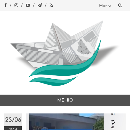
Меню
Skip
to
content
МЕНЮ
Skip
to
23/06
content
11:14