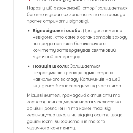
Наразі у цій резонансній історії залишається
багато відкритих запитань, на які громада
прагне отримати відповіді.
Відповідальні особи:
Досі достеменно
невідомо, хто саме з організаторів заходу
чи представників батьківського
комітету затверджував святковий
музичний репертуар.
Позиція школи:
Залишається
незрозумілою і реакція адміністрації
навчального закладу Копичинців на цей
інцидент безпосередньо під час свята.
Місцеві жителі, громадські активісти та
користувачі соцмереж наразі чекають на
офіційні розяснення та коментарі від
керівництва школи чи відділу освіти щодо
доцільності використання такого
музичного контенту.