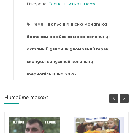
Джерело:
Тернопільська газета
Теми:
вальс під пісню монатіка
батькам російська мова
,
копичинці
останній дзвоник двомовний трек
,
скандал випускний копичинці
тернопільщина 2026
Читайте також: