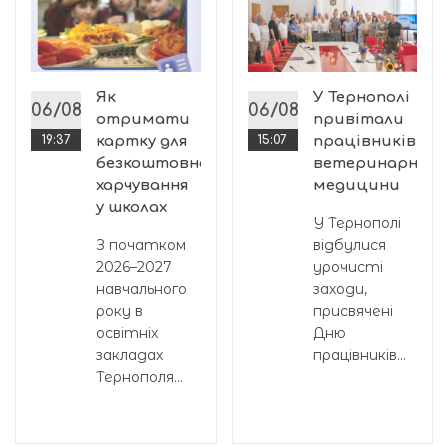
і
Як
У Тернополі
06/08
06/08
отримати
привітали
19:37
картку для
15:07
працівників
безкоштовного
ветеринарної
харчування
медицини
у школах
У Тернополі
З початком
відбулися
2026–2027
урочисті
навчального
заходи,
року в
присвячені
освітніх
Дню
закладах
працівників...
Тернополя...