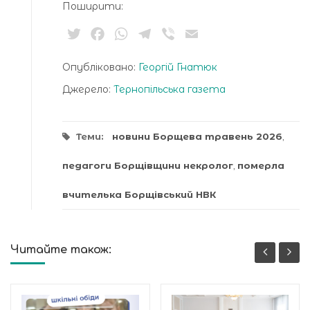
Поширити:
Twitter
Facebook
WhatsApp
Telegram
Viber
Email
Опубліковано:
Георгій Гнатюк
Джерело:
Тернопільська газета
Теми:
новини Борщева травень 2026
,
педагоги Борщівщини некролог
,
померла
вчителька Борщівський НВК
Читайте також: