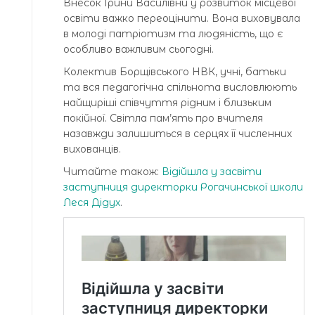
Внесок Ірини Василівни у розвиток місцевої
освіти важко переоцінити. Вона виховувала
в молоді патріотизм та людяність, що є
особливо важливим сьогодні.
Колектив Борщівського НВК, учні, батьки
та вся педагогічна спільнота висловлюють
найщиріші співчуття рідним і близьким
покійної. Світла пам’ять про вчителя
назавжди залишиться в серцях її численних
вихованців.
Читайте також:
Відійшла у засвіти
заступниця директорки Рогачинської школи
Леся Дідух
.