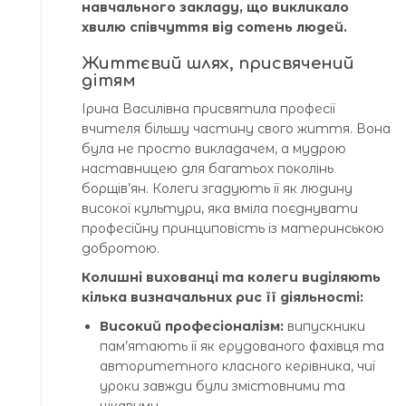
навчального закладу, що викликало
хвилю співчуття від сотень людей.
Життєвий шлях, присвячений
дітям
Ірина Василівна присвятила професії
вчителя більшу частину свого життя. Вона
була не просто викладачем, а мудрою
наставницею для багатьох поколінь
борщів’ян. Колеги згадують її як людину
високої культури, яка вміла поєднувати
професійну принциповість із материнською
добротою.
Колишні вихованці та колеги виділяють
кілька визначальних рис її діяльності:
Високий професіоналізм:
випускники
пам’ятають її як ерудованого фахівця та
авторитетного класного керівника, чиї
уроки завжди були змістовними та