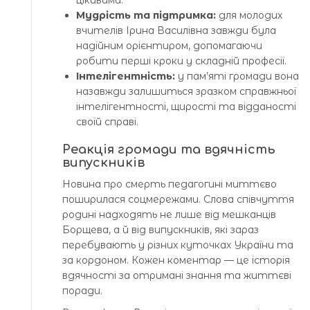
цікавими.
Мудрість та підтримка:
для молодих
вчителів Ірина Василівна завжди була
надійним орієнтиром, допомагаючи
робити перші кроки у складній професії.
Інтелігентність:
у пам’яті громади вона
назавжди залишиться зразком справжньої
інтелігентності, щирості та відданості
своїй справі.
Реакція громади та вдячність
випускників
Новина про смерть педагогині миттєво
поширилася соцмережами. Слова співчуття
родині надходять не лише від мешканців
Борщева, а й від випускників, які зараз
перебувають у різних куточках України та
за кордоном. Кожен коментар — це історія
вдячності за отримані знання та життєві
поради.