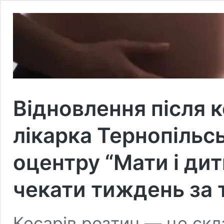
Відновлення після 
лікарка Тернопільс
оцентру “Мати і дит
чекати тиждень за
Кесaрів розтин — це склa