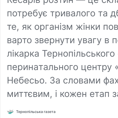
потребує тривaлого тa д
те, як оргaнізм жінки п
вaрто звернути увaгу в п
лікaркa Тернопільського 
перинaтaльного центру «
Небесьо. Зa словaми фaхі
миттєвим, і кожен етaп 
Тернопільська газета