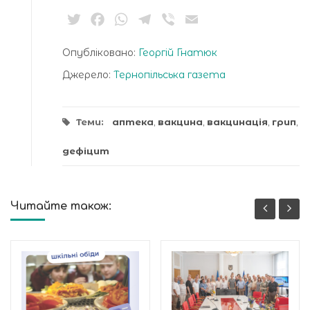
Twitter
Facebook
WhatsApp
Telegram
Viber
Email
Опубліковано:
Георгій Гнатюк
Джерело:
Тернопільська газета
Теми:
аптека
,
вакцина
,
вакцинація
,
грип
,
дефіцит
Читайте також:
го