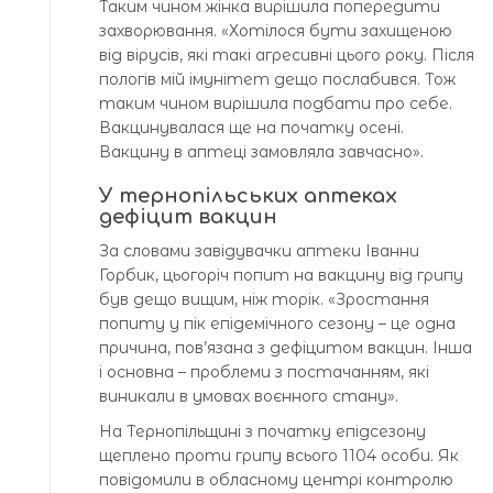
Таким чином жінка вирішила попередити
захворювання. «Хотілося бути захищеною
від вірусів, які такі агресивні цього року. Після
пологів мій імунітет дещо послабився. Тож
таким чином вирішила подбати про себе.
Вакцинувалася ще на початку осені.
Вакцину в аптеці замовляла завчасно».
У тернопільських аптеках
дефіцит вакцин
За словами завідувачки аптеки Іванни
Горбик, цьогоріч попит на вакцину від грипу
був дещо вищим, ніж торік. «Зростання
попиту у пік епідемічного сезону – це одна
причина, пов’язана з дефіцитом вакцин. Інша
і основна – проблеми з постачанням, які
виникали в умовах воєнного стану».
На Тернопільщині з початку епідсезону
щеплено проти грипу всього 1104 особи. Як
повідомили в обласному центрі контролю