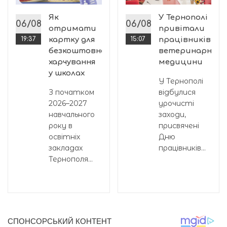
і
Як
У Тернополі
06/08
06/08
отримати
привітали
19:37
картку для
15:07
працівників
безкоштовного
ветеринарної
харчування
медицини
й
у школах
У Тернополі
З початком
відбулися
2026–2027
урочисті
навчального
заходи,
року в
присвячені
освітніх
Дню
закладах
працівників...
Тернополя...