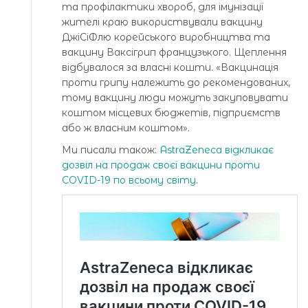
та профілактики хвороб, для імунізації
жителі краю використвували вакцину
ДжіСіФлю корейського виробництва та
вакцину Ваксігрип французького. Щеплення
відбувалося за власні кошти. «Вакцинація
проти грипу належить до рекомендованих,
тому вакцину люди можуть закуповувати
коштом місцевих бюджетів, підприємств
або ж власним коштом».
Ми писали також:
AstraZeneca відкликає
дозвіл на продаж своєї вакцини проти
COVID-19 по всьому світу
.