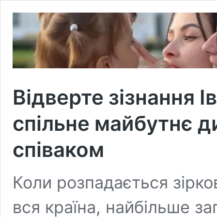
Відверте зізнання 
спільне майбутнє д
співаком
Коли розпадається зірко
вся країна, найбільше з