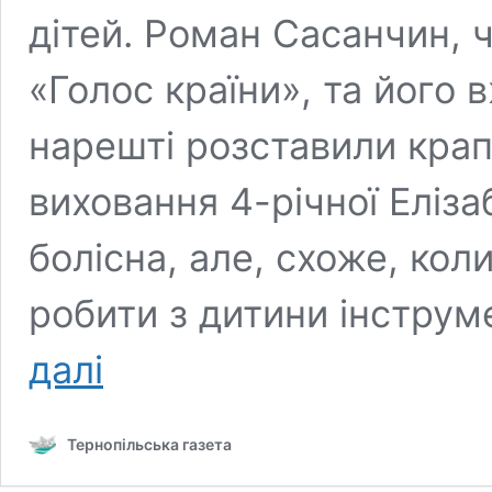
дітей. Роман Сасанчин, 
«Голос країни», та його
нарешті розставили крапк
виховання 4-річної Еліз
болісна, але, схоже, ко
робити з дитини інструм
Відверте
далі
зізнання
Іванни
Сасанчин
Тернопільська газета
про
спільне
майбутнє