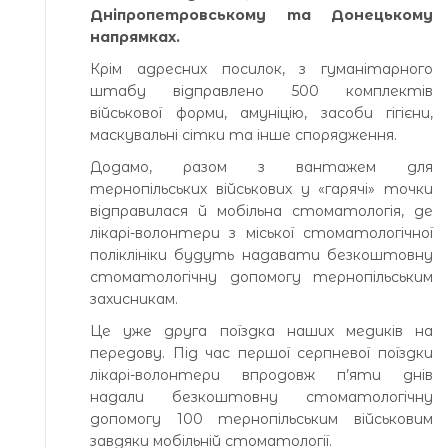
Дніпропетровському та Донецькому
напрямках.
Крім адресних посилок, з гуманітарного
штабу відправлено 500 комплектів
військової форми, амуніцію, засоби гігієни,
маскувальні сітки та інше спорядження.
Додамо, разом з вантажем для
тернопільських військових у «гарячі» точки
відправилася й мобільна стоматологія, де
лікарі-волонтери з міської стоматологічної
поліклініки будуть надавати безкоштовну
стоматологічну допомогу тернопільським
захисникам.
Це уже друга поїздка наших медиків на
передову. Під час першої серпневої поїздки
лікарі-волонтери впродовж п’яти днів
надали безкоштовну стоматологічну
допомогу 100 тернопільським військовим
завдяки мобільній стоматології.