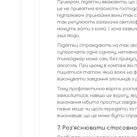
Приміром, підлітки вважають, що 
це не приватна власність господа
підпалювачі (принаймні вони так 
так регулюють залізничні світло
можуть зійти з колій. І хоча заз
інші люди.
Підлітки страждають на так зван
суперечать одне одному, неповно
тинейджер може сам, без примусу
алкоголь. При цьому в компанії він
пишатися татом, який воює на фр
виконувати завдання злочинців з 
Тому профілактично варто розпо
замислитися, навіщо це ворогу, як
виконання нібито простих завдан
певне місце чи щось передати за
виконавців, що це може бути спр
7. Роз’яснювати стосовно