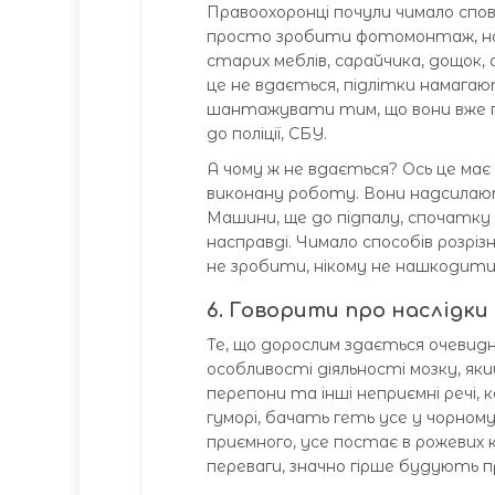
Правоохоронці почули чимало спов
просто зробити фотомонтаж, над
старих меблів, сарайчика, дощок, а
це не вдається, підлітки намага
шантажувати тим, що вони вже по
до поліції, СБУ.
А чому ж не вдається? Ось це ма
виконану роботу. Вони надсилают
Машини, ще до підпалу, спочатку 
насправді. Чимало способів розрі
не зробити, нікому не нашкодити
6. Говорити про наслідки
Те, що дорослим здається очевидн
особливості діяльності мозку, як
перепони та інші неприємні речі, к
гуморі, бачать геть усе у чорном
приємного, усе постає в рожевих к
переваги, значно гірше будують пр