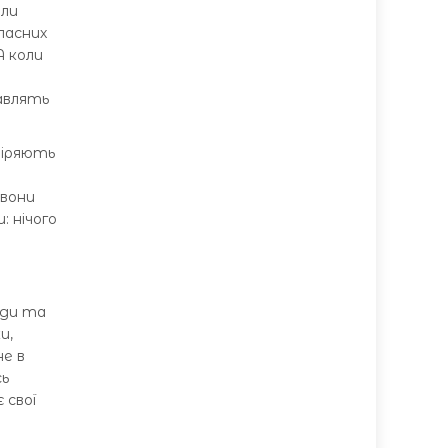
али
ласних
А коли
авлять
віряють
 вони
: нічого
ади та
и,
не в
сь
 свої