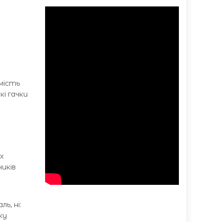
мість
і гачки
х
иків
ь, ні:
ку