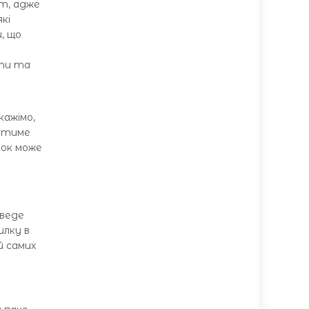
рт, адже
кі
, що
и
сти та
кажімо,
ватиме
іток може
зведе
илку в
й самих