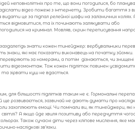
ідей неповнолітніх про те, що вони погодилися, бо планув
іслати відео пожежі з інтернету. Зробити багаття з в
 видати це за підпал релейної шафи на залізничних коліях. 
ються відмовитися, та їх починають залякувати або
годилися на кримінал. Мовляв, скрин переписування напр
є заздалегідь знати кожен тинейджер: вербувальники пере
ь знаки, які має показати виконавець на початку зйомки.
перевіряють за номерами, а потім дізнаються, чи знищені
знити відеомонтаж. Тож кожен підліток повинен усвідомити
 та зірвати куш не вдасться.
им, для більшості підлітків таким не є. Гормональні переп
ий ще розвивається, зазвичай не дають думати про наслідк
оли захоплюють емоції. Чи помічали ви, як тинейджери, які 
у світлі? А якщо йде хвиля позитиву або передчуття чого
ольорах. Також сучасні діти через кліпове мислення, яке має
ичино-наслідкові зв’язки.