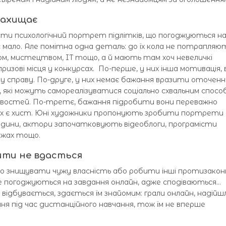
захищає
сти психологічний портрет підлітків, що погоджуються н
 мало. Але помітна одна деталь: до їх кола не потрапляю
м, мистецтвом, IT тощо, а й мають там хоч невеличкі
призові місця у конкурсах. По-перше, у них інша мотивація,
у справу. По-друге, у них немає бажання вразити оточенн
, які можуть самореалізуватися соціально схвальним спосо
ивостей. По-третє, бажання підробити вони переважно
в них є хист. Юні художники пропонують зробити портрети
родини, актори започатковують відеоблоги, програмісти
ржах тощо.
ити не вдасться
що знищувати чужу власність або робити інші протизакон
ле погоджуються на завдання онлайн, адже сподіваються…
 відбувається, здається їм знайомим: грали онлайн, надійш
ня під час дистанційного навчання, тож їм не вперше