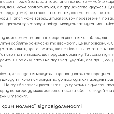
знищення релейної шафи на залізничних коліях — майже жа
ря, який може розлютитися, а підприємства, держави. Дея
стверджують) не ставили питання, що то таке, і не знали
фори. Підпал може завершитися зривом перевезення, поїзд
вичай ідеться про товарні поїзди, можуть загинути машині
у компартменталізацію: окремі рішення чи вибори, які
літні роблять одночасно та вважають це виправданим. С
 та вмовлянь, проголосити, що не ніколи в житті не вжи
 п’є пиво та не вважає, що порушив обіцянку. Так само підл
онті, щиро очікувати на перемогу України, але при цьому
рф.
вісти, які завдання можуть запропонувати та порадити
у шкоду він хоче нам завдати, до яких сумних наслідків при
ь. Не треба замовчувати й те, що прохання віднести пос
 гарну винагороду може завершитися загибеллю людей та 
авжній теракт.
 кримінальної відповідальності