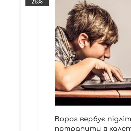
21:38
Ворог вербує підлі
потрапити в халеп