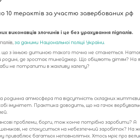
но 10 терактів за участю завербованих рф
х виконавців злочинів і це без урахування підпалів.
паліїв,
за даними Національної поліції України.
, що з їхньою дитиною такого точно не станеться. Нато
 родині, де зростає тинейджер. Що обіцяють дітям? На як
 аби не потрапити в жахливу халепу?
на родинна атмосфера та відсутність складних життєви
обі імунітет. Практика доводить, що на гачок вербувальн
ей.
нансові проблеми, борги, тож конче потрібно заробити? А
шенькові, не спокуситься на небезпечний заробіток? На жал
у приваблює багатьох неповнолітніх. Хтось мріє про вели