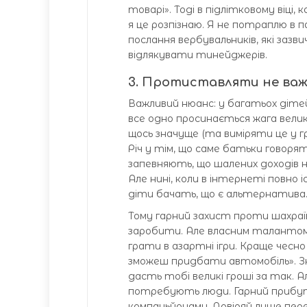
товарі». Тоді в підлітковому віц
я це розпізнаю. Я не потраплю в 
послання вербувальників, які заз
відлякувати тинейджерів.
3. Протиставляти не важк
Важливий нюанс: у багатьох діте
все одно просинається жага вели
щось значуще (та виміряти це у 
Річ у тім, що саме батьки говоря
запевняють, що шалених доходів 
Але нині, коли в інтернеті повно і
діти бачать, що є альтернатива
Тому гарний захист проти шахраїв
заробити. Але власним талантом 
грати в азартні ігри. Краще чесн
зможеш придбати автомобіль». Зна
дасть тобі великі гроші за так. 
потребують люди. Гарний прибуто
компаньйонами. Довіряй лише пере