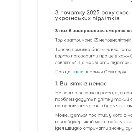
З початку 2025 року скоє
українських підлітків.
З них 6 завершилися смертю юни
Торік затримано 65 неповнолітніх 
Типова помилка батьків: вважати
варто поговорити про це в кожній
ловлять? Що має знати підліток,
Про це
пише
видання Освіторія.
1. Винятків немає
Не варто розраховувати, що гар
проблем дадуть підлітку такий с
потрапляють діти з будь-яких сім
Може, ідеться про тих, у кого фі
тинейджер, який має стабільні ки
ідея швидко отримати значну сум