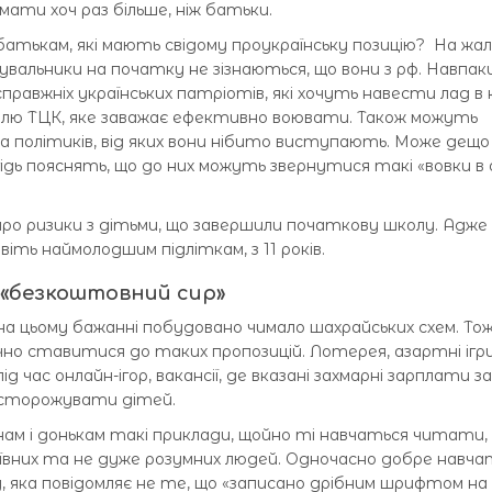
ати хоч раз більше, ніж батьки.
батькам, які мають свідому проукраїнську позицію? На жал
вальники на початку не зізнаються, що вони з рф. Навпаки
справжніх українських патріотів, які хочуть навести лад в к
лю ТЦК, яке заважає ефективно воювати. Також можуть
 та політиків, від яких вони нібито виступають. Може дещо
дь пояснять, що до них можуть звернутися такі «вовки в 
о ризики з дітьми, що завершили початкову школу. Адже
ть наймолодшим підліткам, з 11 років.
 «безкоштовний сир»
на цьому бажанні побудовано чимало шахрайських схем. То
о ставитися до таких пропозицій. Лотерея, азартні ігри
ід час онлайн-ігор, вакансії, де вказані захмарні зарплати за
асторожувати дітей.
м і донькам такі приклади, щойно ті навчаться читати,
ївних та не дуже розумних людей. Одночасно добре навч
, яка повідомляє не те, що «записано дрібним шрифтом на