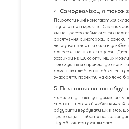
4. Самореалізація також 
Психологи нині намагаються скла
підпали та теракти. Спільних рис
які не просто займаються спорто
досягнення: винагороди, відзнаки, 
вкладають час та сили в улюблен
довести, на що вони здатні. Діти
зазвичай не шукають інших можл
пов’язують зі справою, до якої 
домашніх улюбленців або членів 
знаходять проєкти на фріланс-бі
5. Пояснювати, що обдур
Чимало підлітків усвідомлюють, 
справи — погано й небезпечно. А
обдурити вербувальників. Усе, що
пропозиція — нібито важке завдан
підроблювати результат.