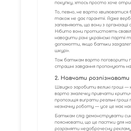
покупку, хтось просто хоче отрим
То, певно, не варто хвилюватися 
також не дає гарантії. Адже вербу
запевняють, що вони з організації 
Нібито вони протистоять свавіл
наводити різні українські партії
допомогти, якщо батьки заздалегі
шкурі».
Тож батькам варто поговорити пр
страшні завдання пропонують наві
2. Навчати розпізнавати
Швидко заробити великі гроші — 
варто змалечку привчати критичн
пропозиція виграти реальні гроші п
незначну роботу — усе це має н
Батькам слід демонструвати сина
пояснювати, що це пастки для на
розрізняти недоброчесну рекламу