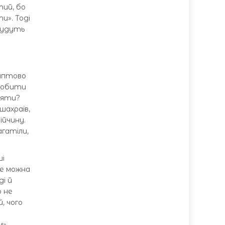
тий, бо
и». Тоді
 будуть
раптово
зробити
іяти?
шахраїв,
ійчину.
агатіли,
ші
Не можна
і й
о не
, чого
м».