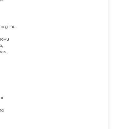
а
ть діти,
 вони
я,
бом,
ні
ла