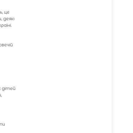
ь, це
, деякі
раїні.
овечій
ж дітей
,
ати