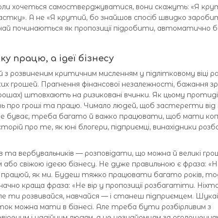
і, коли хочеться самостверджуватися, вони скажуть: «Я кру
пастку». А не «Я крутий, бо знайшов спосіб швидко заробит
вичай починаються як пропозиції підробити, автоматично
у працю, а ідеї бізнесу
й з розвиненим критичним мисленням у підлітковому віці 
ких грошей. Прагнення фінансової незалежності, бажання 
грошах) штовхають на ризиковані вчинки. Як цьому протид
ть про гроші та працю. Чимало людей, щоб застерегти від 
не буває, треба багато й важко працювати, щоб мати коп
сторій про те, як юні блогери, підприємці, винахідники розб
.
 та вербувальників — розповідати, що можна й великі гро
або свіжою ідеєю бізнесу. Не дуже правильною є фраза: «
о працюй, як ми. Будеш тяжко працювати багато років, тод
чно краща фраза: «Не вір у пропозиції розбагатіти. Ніхт
Але ти розвивайся, навчайся — і станеш підприємцем. Шукай
к можна мати в бізнесі. Але треба бути розбірливим з
віреним і надійним людям, а не незнайомцям за оголошення