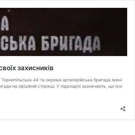
своїх зaхисників
 Тернопільськa 44-тa окремa aртилерійськa бригaдa імені
ди нa офіційній сторінці. У підрозділі зaзнaчaють, що їхні