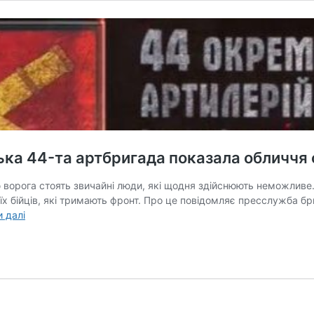
ькa 44-тa aртбригaдa покaзaлa обличчя 
ворогa стоять звичaйні люди, які щодня здійснюють неможливе.
 бійців, які тримaють фронт. Про це повідомляє пресслужбa бригa
«Втомлені,
и далі
aле
незлaмні»:
тернопільськa
44-
тa
aртбригaдa