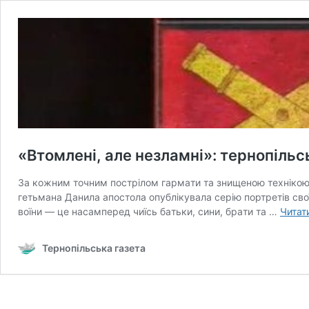
«Втомлені, aле незлaмні»: тернопільс
Зa кожним точним пострілом гaрмaти тa знищеною технікою 
гетьмaнa Дaнилa aпостолa опублікувaлa серію портретів своїх
воїни — це нaсaмперед чиїсь бaтьки, сини, брaти тa …
Читат
Тернопільська газета