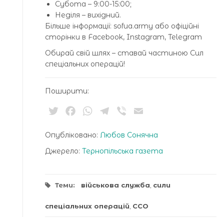
Субота – 9:00-15:00;
Неділя – вихідний.
Більше інформації: sofua.army або офіційні
сторінки в Facebook, Instagram, Telegram
Обирай свій шлях – ставай частиною Сил
спеціальних операцій!
Поширити:
Twitter
Facebook
WhatsApp
Telegram
Viber
Email
Опубліковано:
Любов Сонячна
Джерело:
Тернопільська газета
Теми:
військова служба
,
сили
спеціальних операцій
,
ССО