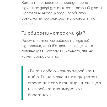
Кампанія не просто запрошує – вона
відкриває двері для тих, хто готовий діяти.
Професійні інструктори особисто
розкажуть про службу, її можливості та
виклики.
Ти обираєш – страх чи дія?
Разом із кампанією вийшов потужний
відеоролик, який б’є прямо в серце. Його
головна ідея – страх є у кожного, але не
кожен обирає діяти.
«Бути собою – означає робити
вибір. Ти не можеш не відчувати
страх, але саме ти вирішуєш, що з
ним робити: завмерти чи
боротися!»