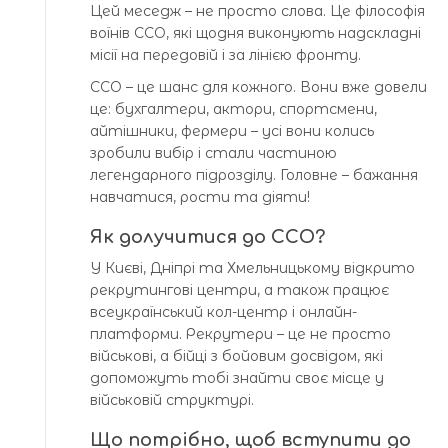
Цей меседж – не просто слова. Це філософія
воїнів ССО, які щодня виконують надскладні
місії на передовій і за лінією фронту.
ССО – це шанс для кожного. Вони вже довели
це: бухгалтери, актори, спортсмени,
айтішники, фермери – усі вони колись
зробили вибір і стали частиною
легендарного підрозділу. Головне – бажання
навчатися, рости та діяти!
Як долучитися до ССО?
У Києві, Дніпрі та Хмельницькому відкрито
рекрутингові центри, а також працює
всеукраїнський кол-центр і онлайн-
платформи. Рекрутери – це не просто
військові, а бійці з бойовим досвідом, які
допоможуть тобі знайти своє місце у
військовій структурі.
Що потрібно, щоб вступити до