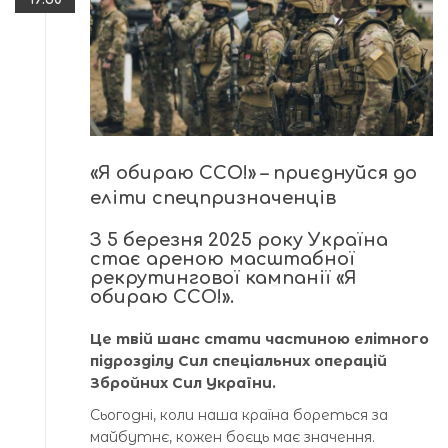
«Я обираю ССО!» – приєднуйся до
еліти спецпризначенців
З 5 березня 2025 року Україна
стає ареною масштабної
рекрутингової кампанії «Я
обираю ССО!».
Це твій шанс стати частиною елітного
підрозділу Сил спеціальних операцій
Збройних Сил України.
Сьогодні, коли наша країна бореться за
майбутнє, кожен боєць має значення.