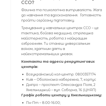
ССО?
Фізична та психологічна витривалість. Жага
до навчання та вдосконалення. Готовність
пройти серйозну підготовку.
Тренування у навчальних центрах ССО – це
тактика, бойова медицина, стрілецька
майстерність, робота з найкращим
озброєнням. Ти станеш універсальним
воїном, здатним діяти в
найекстремальніших умовах.
Контакти та адреси рекрутингових
центрів:
Всеукраїнський кол-центр: 0800357174
Київ – Оболонська набережна, 7, корпус
Дніпро – проспект Олександра Поля, 2
Хмельницький – вул. Соборна, 16 (ЦНАП)
Графік роботи центру у Хмельницькому:
Пн-Пт – 8:00-16:00;