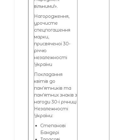
вільними!».
Нагородження,
урочисте
спецпогашення
марки,
присвяченої 30-
річчю
незалежності
України
Покладання
квітів до
пам’ятників та
пам’ятних знаків з
нагоди 30-ї річниці
Незалежності
України:
Степанові
Бандері
Тарасові