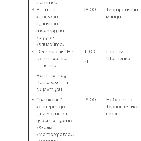
життя!»
13.
Виступ
18.00
Театральний
київського
майдан
вуличного
театру на
ходулях
«Хайлайтс»
14.
Фестиваль «Не
11.00
Парк ім. Т.
святі горшки
Шевченка
21.00
ліплять»
Вогняне шоу,
Випалювання
скультури
15.
Святковий
19.00
Набережна
концерт до
Тернопільськог
Дня міста за
ставу
участю гуртів:
«Хвилі»,
«Мотор’ролла»,