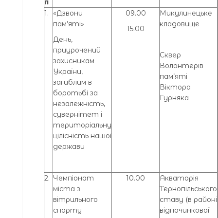
п
1.
«Дзвони
09.00
Микулинецьке
пам’яті»
кладовище
15.00
День,
приурочений
Сквер
захисникам
Волонтерів
України,
пам’яті
загиблим в
Віктора
боротьбі за
Гурняка
незалежність,
сувернітет і
територіальну
цілісність нашої
держави
2.
Чемпіонат
10.00
Акваторія
міста з
Тернопільського
вітрильного
ставу (в районі
спорту
відпочинкової