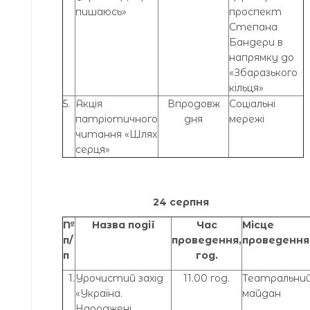
пишаюсь»
проспект
Степана
Бандери в
напрямку до
«Збаразького
кільця»
5.
Акція
Впродовж
Соціальні
патріотичного
дня
мережі
читання «Шлях
серця»
24 серпня
№
Назва події
Час
Місце
п/
проведення,
проведення
п
год.
1.
Урочистий захід
11.00 год.
Театральни
«Україна.
майдан
Народжені