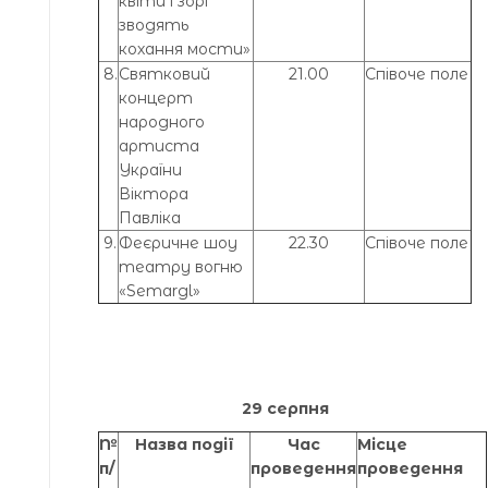
квіти і зорі
зводять
кохання мости»
8.
Святковий
21.00
Співоче поле
концерт
народного
артиста
України
Віктора
Павліка
9.
Феєричне шоу
22.30
Співоче поле
театру вогню
«Semargl»
29 серпня
№
Назва події
Час
Місце
п/
проведення
проведення