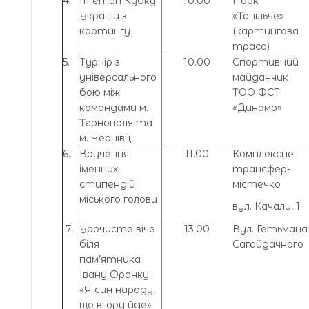
4.
ІІІ етап Кубку
10.00
Парк
України з
«Топільче»
картингу
(картингова
траса)
5.
Турнір з
10.00
Спортивний
універсального
майданчик
бою між
ТОО ФСТ
командами м.
«Динамо»
Тернополя та
м. Чернівці
6.
Вручення
11.00
Комплексне
іменних
трансфер-
стипендій
містечко
міського голови
вул. Качали, 1
7.
Урочисте віче
13.00
Вул. Гетьмана
біля
Сагайдачного
пам’ятника
Івану Франку:
«Я син народу,
що вгору йде»