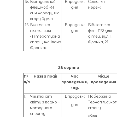
15.
Віртуальний
Впродовж
Соціальні
флешмоб «Я
дня
мережі
син народу, що
вгору йде…»
16.
Виставка-
Впродовж
Бібліотека –
інсталяція
дня
філія №2 для
«Літературна
дітей, вул. І.
спадщина Івана
Франка, 21
Франка»
28 серпня
№
Назва події
Час
Місце
п/п
проведення,
проведення
год.
1.
Чемпіонат
Впродовж
Набережна
світу з водно –
Тернопільськог
дня
моторного
ставу
спорту
(біля