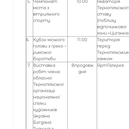
5.
Чемпіонат
10.00
Акваторія
міста з
Тернопільськог
вітрильного
ставу
спорту
(поблизу
відпочинкової
зони «Циганка»
6.
Кубок міського
11.00
Територія
голови з греко –
перед
римської
Тернопільськи
боротьби
замком
7.
Виставка
Впродовж
АртГалерея
робіт члена
дня
обласної
Тернопільської
організації
національної
спілки
художників
Україна
Богдана
Ткачика з