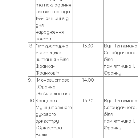
та покладання
квітів з нагоди
165-ї річниці від
дня
народження
поета
8.
Літературно-
13.30
Вул. Гетьмана
мистецьке
Сагайдачного,
читання «Біля
біля
Франка-
пам’ятника І.
Франкові!»
Франку
9.
Моновистава
14.00
І.Франко
«Зів’яле листя»
10.
Концерт
14.30
Вул. Гетьмана
Муніципального
Сагайдачного,
духового
біля
оркестру
пам’ятника І.
«Оркестра
Франку
Волі»