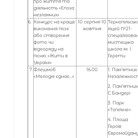
про життя та
діяльність «Епоха
незламних»
6.
Конкурс на краще
10 серпня-10
Тернопільськ
виконання пісні
жовтня
ліцей №21-
або створення
спеціалізова
фото чи
мистецька
відеоряду на
школа ім. І.
пісню «Жити в
Герети
Україні»
7.
Флешмоб
16.00
1. Пам’ятник
«Мелодія єднає…»
Незалежнос
2. Пам’ятник
C.Бандері
3. Парк
«Топільче»
4. Площа
Героїв
Євромайдан