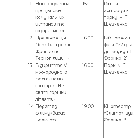
11.
Нагородження
15.00
Літня
працівників
естрада в
комунальних
парку ім. Т.
установ та
Шевченка
підприємств
12.
Презентація
16.00
Бібліотека-
Арт-буку «Іван
філія №2 для
Франко на
дітей, вул. І.
Тернопільщині»
Франка, 21
13.
Відкриття V
16.00
Парк ім. Т.
міжнародного
Шевченка
фестивалю
гончарів «Не
святі горшки
ліплять»
14.
Перегляд
19.00
Кінотеатр
фільму«Захар
«Злата», вул.
Беркут»
Франка, 8