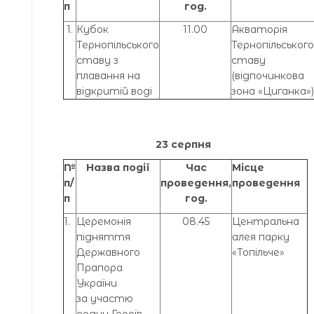
п
год.
1.
Кубок
11.00
Акваторія
Тернопільського
Тернопільського
ставу з
ставу
плавання на
(відпочинкова
відкритій воді
зона «Циганка»)
23 серпня
№
Назва події
Час
Місце
п/
проведення,
проведення
п
год.
1.
Церемонія
08.45
Центральна
підняття
алея парку
Державного
«Топільче»
Прапора
України
за участю
родин Героїв