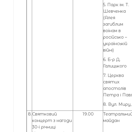
5. Парк ім. Т.
Шевченка
(Алея
загиблим
воїнам в
російсько –
українській
війні)
6. Б-р Д.
Галицького
7. Церква
святих
апостолів
Петра і Пав
8. Вул. Миру, 
8.
Святковий
19.00
Театральни
концерт з нагоди
майдан
30-ї річниці