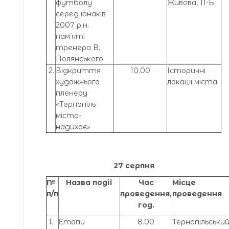
футболу
Живова, 11-Б
серед юнаків
2007 р.н.
пам’яті
тренера В.
Полянського
2.
Відкриття
10.00
Історичні
художнього
локації міста
пленеру
«Тернопіль
місто-
надихає»
27 серпня
№
Назва події
Час
Місце
п/п
проведення,
проведення
год.
1.
Етапи
8.00
Тернопільськи