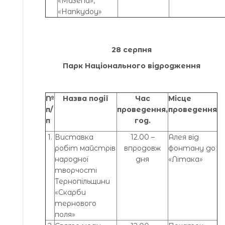
«Мазепа»,
«Hankydoy»
28 серпня
Парк Національного відродження
№
Назва події
Час
Місце
п/
проведення,
проведення
п
год.
1.
Виставка
12.00 –
Алея від
робіт майстрів
впродовж
фонтану до
народної
дня
«Літака»
творчості
Тернопільщини
«Скарби
тернового
поля»