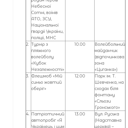
Небесної
Сотні, воїнів
АТО, ЗСУ,
Національної
гвардії України,
поліції, МНС
2.
Турнір з
10.00
Волейбольний
пляжного
майданчик
волейболу
(відпочинкова
«Кубок
зона
Незалежності»
«Циганка»)
3.
Флешмоб «Мій
12.00
Парк ім. Т.
синьо жовтий
Шевченка, на
оберіг»
сходах біля
фонтану
«Сльози
Гронського»
4.
Патріотичний
13.00
Вул. Руська
автопробіг «Я
(Надставна
Українець, і цим
церква) –