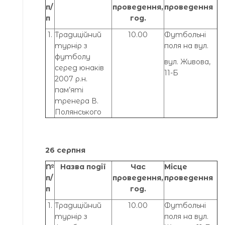
п/
проведення,
проведення
п
год.
1.
Традиційний
10.00
Футбольні
турнір з
поля на вул.
футболу
вул. Живова,
серед юнаків
11-Б
2007 р.н.
пам’яті
тренера В.
Полянського
26 серпня
№
Назва події
Час
Місце
п/
проведення,
проведення
п
год.
1.
Традиційний
10.00
Футбольні
турнір з
поля на вул.