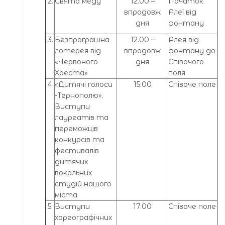
2.
Свято меду
12.00 –
Початок
впродовж
Алеї від
дня
фонтану
3.
Безпрограшна
12.00 –
Алея від
лотерея від
впродовж
фонтану до
«Червоного
дня
Співочого
Хреста»
поля
4.
«Дитячі голоси
15.00
Співоче поле
-Тернополю».
Виступи
лауреатів та
переможців
конкурсів та
фестивалів
дитячих
вокальних
студій нашого
міста
5.
Виступи
17.00
Співоче поле
хореографічних