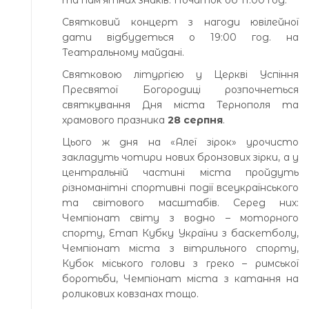
Святковий концерт з нагоди ювілейної
дати відбудеться о 19:00 год. на
Театральному майдані.
Святковою літургією у Церкві Успіння
Пресвятої Богородиці розпочнеться
святкування Дня міста Тернополя та
храмового празника
28 серпня
.
Цього ж дня на «Алеї зірок» урочисто
закладуть чотири нових бронзових зірки, а у
центральній частині міста пройдуть
різноманітні спортивні події всеукраїнського
та світового масштабів. Серед них:
Чемпіонат світу з водно – моторного
спорту, Етап Кубку України з баскетболу,
Чемпіонат міста з вітрильного спорту,
Кубок міського голови з греко – римської
боротьби, Чемпіонат міста з катання на
роликових ковзанах тощо.