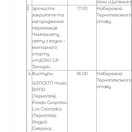
зони «Циганка»)
3.
Урочисте
17.00
Набережна
закриття та
Тернопільського
нагородження
ставу
переможців
Чемпіонату
світу з водно –
моторного
спорту
«HYDRO GP
Ternopil»
4.
Виступи:
18.00
Набережна
Тернопільського
WINCENT music
ставу
BAND
(Тернопіль),
Роман Скорпіон,
Los Colorados
(Тернопіль),
Андрій
Смерека,