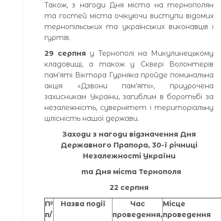
Також, з нагоди Дня міста на тернополян
та гостей міста очікуючи виступи відомих
тернопільських та українських виконавців і
гуртів.
29 серпня
у Тернополі на Микулинецькому
кладовищі, а також у Сквері Волонтерів
пам’яті Віктора Гурняка пройде поминальна
акція «Дзвони пам’яті», приурочена
захисникам України, загиблим в боротьбі за
незалежність, сувернітет і територіальну
цілісність нашої держави.
Заходи
з нагоди відзначення Дня
Державного Прапора, 30-ї річниці
Незалежності України
та Дня міста Тернополя
22 серпня
№
Назва події
Час
Місце
п/
проведення,
проведення