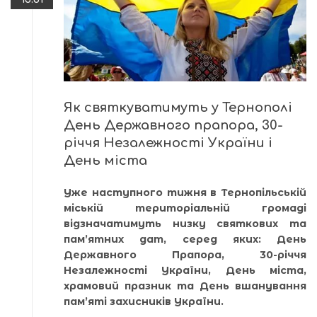
Як святкуватимуть у Тернополі
День Державного прапора, 30-
річчя Незалежності України і
День міста
Уже наступного тижня в Тернопільській
міській територіальній громаді
відзначатимуть низку святкових та
пам’ятних дат, серед яких: День
Державного Прапора, 30-річчя
Незалежності України, День міста,
храмовий празник та День вшанування
пам’яті захисників України.