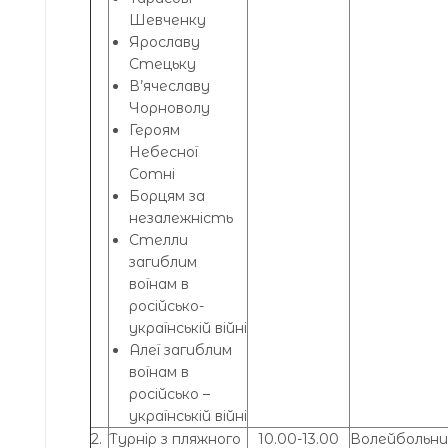
Шевченку
Ярославу
Стецьку
В’ячеславу
Чорноволу
Героям
Небесної
Сотні
Борцям за
незалежність
Стелли
загиблим
воїнам в
російсько-
українській війні
Алеї загиблим
воїнам в
російсько –
українській війні
2.
Турнір з пляжного
10.00-13.00
Волейбольн