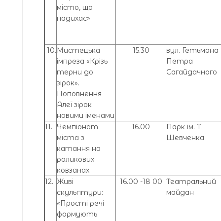
місто, що
надихає»
10.
Мистецька
15.30
вул. Гетьмана
імпреза «Крізь
Петра
терни до
Сагайдачного
зірок».
Поповнення
Алеї зірок
новими іменами
11.
Чемпіонат
16.00
Парк ім. Т.
міста з
Шевченка
катання на
роликових
ковзанах
12.
Живі
16.00 -18 00
Театральний
скульптури:
майдан
«Прості речі
формують