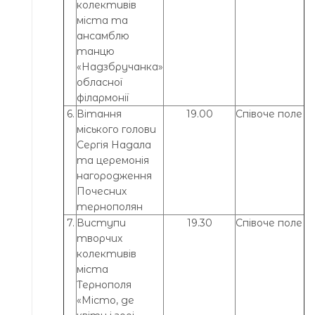
колективів
міста та
ансамблю
танцю
«Надзбручанка»
обласної
філармонії
6.
Вітання
19.00
Співоче поле
міського голови
Сергія Надала
та церемонія
нагородження
Почесних
тернополян
7.
Виступи
19.30
Співоче поле
творчих
колективів
міста
Тернополя
«Місто, де