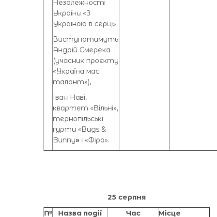
Незалежності
України «З
Україною в серці».
Виступатимуть:
Андрій Смерека
(учасник проєкту
«Україна має
талант»),
Іван Наві,
квартет «Вільні»,
тернопільські
гурти «Bugs &
Bunny
»
і «Фіра».
25 серпня
№
Назва події
Час
Місце