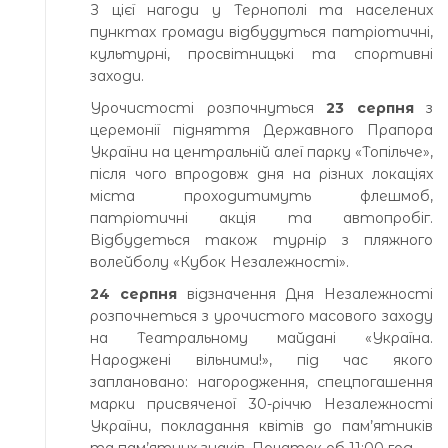
З цієї нагоди у Тернополі та населених
пунктах громади відбудуться патріотичні,
культурні, просвітницькі та спортивні
заходи.
Урочистості розпочнуться
23 серпня
з
церемонії підняття Державного Прапора
України на центральній алеї парку «Топільче»,
після чого впродовж дня на різних локаціях
міста проходитимуть флешмоб,
патріотичні акція та автопробіг.
Відбудеться також турнір з пляжного
волейболу «Кубок Незалежності».
24 серпня
відзначення Дня Незалежності
розпочнеться з урочистого масового заходу
на Театральному майдані «Україна.
Народжені вільними!», під час якого
заплановано: нагородження, спецпогашення
марки присвяченої 30-річчю Незалежності
України, покладання квітів до пам’ятників
та пам’ятних знаків. Початок об 11:00 год.