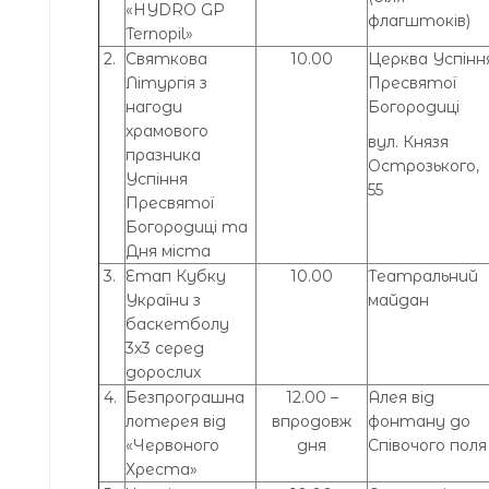
«HYDRO GP
флагштоків)
Ternopil»
2.
Святкова
10.00
Церква Успінн
Літургія з
Пресвятої
нагоди
Богородиці
храмового
вул. Князя
празника
Острозького,
Успіння
55
Пресвятої
Богородиці та
Дня міста
3.
Етап Кубку
10.00
Театральний
України з
майдан
баскетболу
3х3 серед
дорослих
4.
Безпрограшна
12.00 –
Алея від
лотерея від
впродовж
фонтану до
«Червоного
дня
Співочого поля
Хреста»