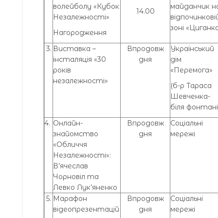
волейболу «Кубок
майданчик н
14.00
Незалежності»
відпочинкові
зоні «Циганк
Нагородження
3.
Виставка –
Впродовж
Український
інсталяція «30
дня
дім
років
«Перемога»
незалежності»
(б-р Тараса
Шевченка-
біля фонтані
4.
Онлайн-
Впродовж
Соціальні
знайомство
дня
мережі
«Обличчя
Незалежності»:
В’ячеслав
Чорновіл та
Левко Лук’яненко
5.
Марафон
Впродовж
Соціальні
відеопрезентацій
дня
мережі