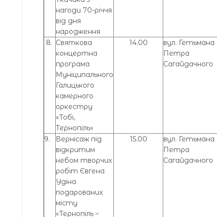
нагоди 70-річчя
від дня
народження
8.
Святкова
14.00
вул. Гетьмана
концертна
Петра
програма
Сагайдачного
Муніципального
Галицького
камерного
оркестру
«Тобі,
Тернопіль»
9.
Вернісаж під
15.00
вул. Гетьмана
відкритим
Петра
небом творчих
Сагайдачного
робіт Євгена
Удіна
подарованих
місту
«Тернопіль –