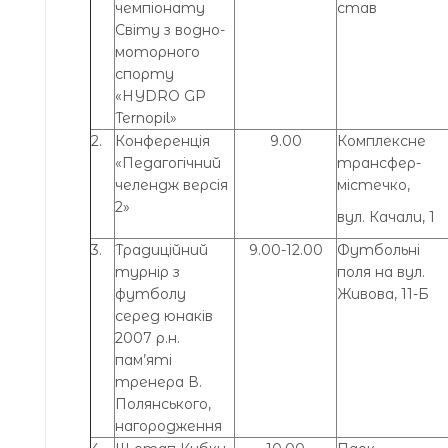
чемпіонату
став
Світу з водно-
моторного
спорту
«HYDRO GP
Ternopil»
2.
Конференція
9.00
Комплексне
«Педагогічний
трансфер-
челендж версія
містечко,
2»
вул. Качали, 1
3.
Традиційний
9.00-12.00
Футбольні
турнір з
поля на вул.
футболу
Живова, 11-Б
серед юнаків
2007 р.н.
пам’яті
тренера В.
Полянського,
нагородження