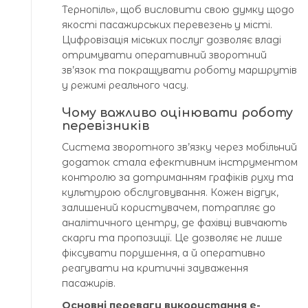
Тернопіль», щоб висловити свою думку щодо
якості пасажирських перевезень у місті.
Цифровізація міських послуг дозволяє владі
отримувати оперативний зворотний
зв’язок та покращувати роботу маршрутів
у режимі реального часу.
Чому важливо оцінювати роботу
перевізників
Система зворотного зв’язку через мобільний
додаток стала ефективним інструментом
контролю за дотриманням графіків руху та
культурою обслуговування. Кожен відгук,
залишений користувачем, потрапляє до
аналітичного центру, де фахівці вивчають
скарги та пропозиції. Це дозволяє не лише
фіксувати порушення, а й оперативно
реагувати на критичні зауваження
пасажирів.
Основні переваги використання е-