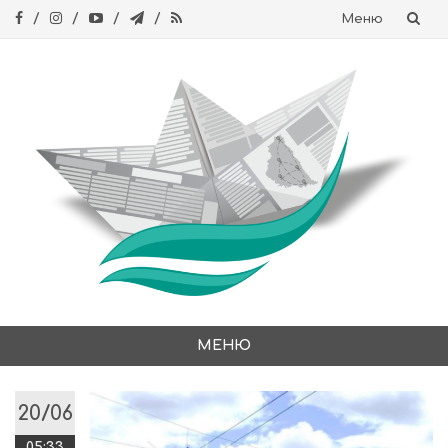
Меню
Skip
to
content
МЕНЮ
Skip
to
20/06
content
05:33