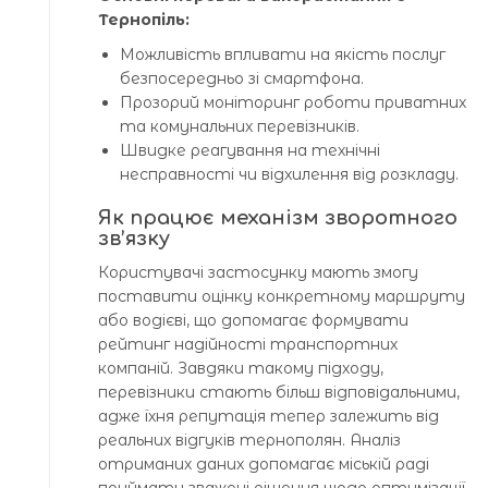
Тернопіль:
Можливість впливати на якість послуг
безпосередньо зі смартфона.
Прозорий моніторинг роботи приватних
та комунальних перевізників.
Швидке реагування на технічні
несправності чи відхилення від розкладу.
Як працює механізм зворотного
зв’язку
Користувачі застосунку мають змогу
поставити оцінку конкретному маршруту
або водієві, що допомагає формувати
рейтинг надійності транспортних
компаній. Завдяки такому підходу,
перевізники стають більш відповідальними,
адже їхня репутація тепер залежить від
реальних відгуків тернополян. Аналіз
отриманих даних допомагає міській раді