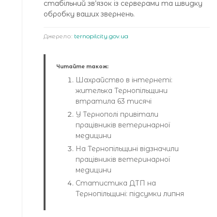
стабільний зв’язок із серверами та швидку
обробку ваших звернень.
Джерело:
ternopilcity.gov.ua
Читайте також:
Шахрайство в інтернеті:
жителька Тернопільщини
втратила 63 тисячі
У Тернополі привітали
працівників ветеринарної
медицини
На Тернопільщині відзначили
працівників ветеринарної
медицини
Статистика ДТП на
Тернопільщині: підсумки липня