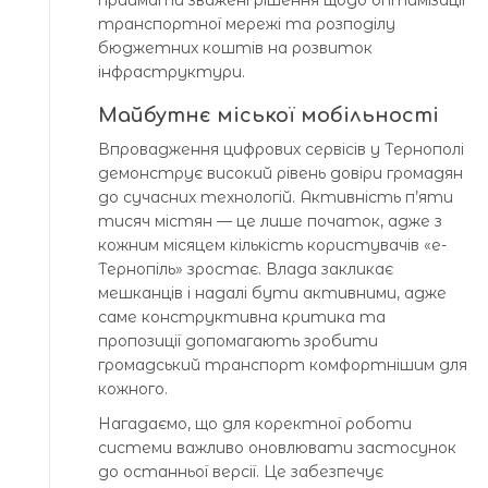
приймати зважені рішення щодо оптимізації
транспортної мережі та розподілу
бюджетних коштів на розвиток
інфраструктури.
Майбутнє міської мобільності
Впровадження цифрових сервісів у Тернополі
демонструє високий рівень довіри громадян
до сучасних технологій. Активність п’яти
тисяч містян — це лише початок, адже з
кожним місяцем кількість користувачів «е-
Тернопіль» зростає. Влада закликає
мешканців і надалі бути активними, адже
саме конструктивна критика та
пропозиції допомагають зробити
громадський транспорт комфортнішим для
кожного.
Нагадаємо, що для коректної роботи
системи важливо оновлювати застосунок
до останньої версії. Це забезпечує