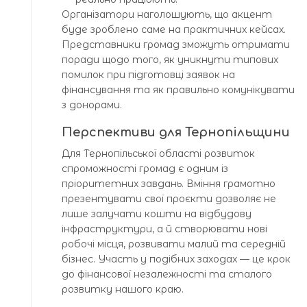
Організатори наголошують, що акцент
буде зроблено саме на практичних кейсах.
Представники громад зможуть отримати
поради щодо того, як уникнути типових
помилок при підготовці заявок на
фінансування та як правильно комунікувати
з донорами.
Перспективи для Тернопільщини
Для Тернопільської області розвиток
спроможності громад є одним із
пріоритетних завдань. Вміння грамотно
презентувати свої проєкти дозволяє не
лише залучати кошти на відбудову
інфраструктури, а й створювати нові
робочі місця, розвивати малий та середній
бізнес. Участь у подібних заходах — це крок
до фінансової незалежності та сталого
розвитку нашого краю.