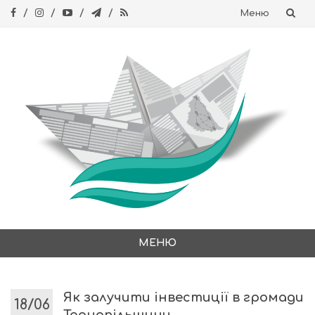
Меню
Skip
to
content
МЕНЮ
Skip
to
content
Як залучити інвестиції в громади
18/06