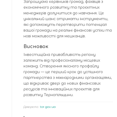
Запрошуємо керівників громад, фахівців з
економічного розвитку та проєктних
менеджерів долучитися до навчання. Це
унікальний шанс отримати інструменти,
які допоможуть перетворити потенціал
вашої громади на реальні фінансові успіхи та
нові можливості для мешканців.
Висновок
Інвестиційна привабливість регіону
залежить від професіоналізму місцевих
команд. Створення якісного профайлу
громади — це перший крок до успішного
партнерства з міжнародними організаціями,
що відкриває двері до нових фінансових
ресурсів та інноваційних проєктів для
розвитку Тернопільщини.
Джерело:
tor.gov.ua