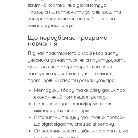
візитна картка, яка демонструє
прозорість, готовність до співпраці та
конкретні можливості для бізнесу чи
міжнародних фондів.
Що передбачає програма
навчання
Під час практичного онлайн-воркшопу
учасники дізнаються, як структурувати
дані про свою територію, щоб вони
виглядали привабливо для іноземних
партнерів. Експерти розкажуть про:
Методики збору та аналізу даних про
економічний потенціал громади.
Правила візуалізації інформації для
міжнародних інвесторів.
Алгоритми пошуку грантових програм,
що відповідають специфіці регіону.
Створення інвестиційних паспортів, які
реально працюють.