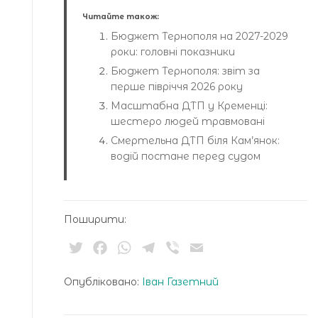
Читайте також:
Бюджет Тернополя на 2027-2029
роки: головні показники
Бюджет Тернополя: звіт за
перше півріччя 2026 року
Масштабна ДТП у Кременці:
шестеро людей травмовані
Смертельна ДТП біля Кам’янок:
водій постане перед судом
Поширити:
Twitter
Facebook
WhatsApp
Telegram
Viber
Email
Опубліковано:
Іван Газетний