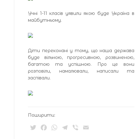
Учні 1-11 класів уявили якою буде Україна в
майбутньому.
Діти переконані у тому, що наша держава
буде вільною, прогресивною, розвиненою,
багатою та успішною. Про це вони
розповіли, намалювали, написали та
заспівали.
Поширити:
Twitter
Facebook
WhatsApp
Telegram
Viber
Email