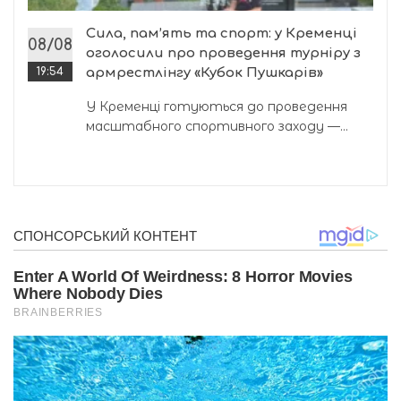
Сила, пам’ять та спорт: у Кременці
08/08
оголосили про проведення турніру з
19:54
армрестлінгу «Кубок Пушкарів»
У Кременці готуються до проведення
масштабного спортивного заходу —...