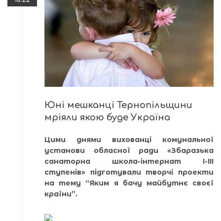
Юні мешканці Тернопільщини
мріяли якою буде Україна
Цими днями вихованці комунальної
установи обласної ради «Збаразька
санаторна школа-інтернат І-ІІІ
ступенів» підготували творчі проекти
на тему “Яким я бачу майбутнє своєї
країни”.