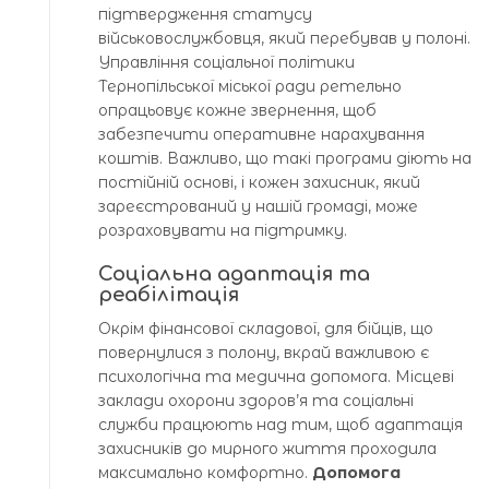
підтвердження статусу
військовослужбовця, який перебував у полоні.
Управління соціальної політики
Тернопільської міської ради ретельно
опрацьовує кожне звернення, щоб
забезпечити оперативне нарахування
коштів. Важливо, що такі програми діють на
постійній основі, і кожен захисник, який
зареєстрований у нашій громаді, може
розраховувати на підтримку.
Соціальна адаптація та
реабілітація
Окрім фінансової складової, для бійців, що
повернулися з полону, вкрай важливою є
психологічна та медична допомога. Місцеві
заклади охорони здоров’я та соціальні
служби працюють над тим, щоб адаптація
захисників до мирного життя проходила
максимально комфортно.
Допомога