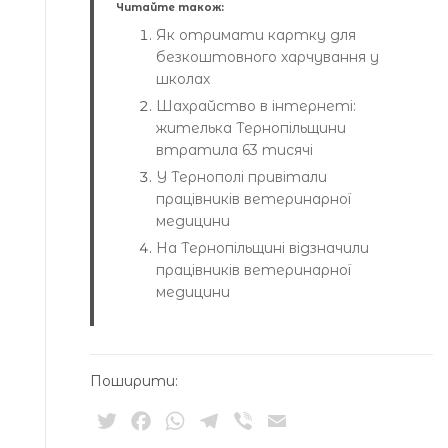
Читайте також:
Як отримати картку для
безкоштовного харчування у
школах
Шахрайство в інтернеті:
жителька Тернопільщини
втратила 63 тисячі
У Тернополі привітали
працівників ветеринарної
медицини
На Тернопільщині відзначили
працівників ветеринарної
медицини
Поширити:
Twitter
Facebook
WhatsApp
Telegram
Viber
Email