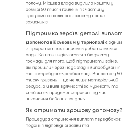
полону. Місцева влада виділила кошти у
розмірі 50 тисяч гривень як частину
програми соціального захисту наших
захисників.
Підтримка героїв: деталі виплат
Допомога військовим у Тернополі
є одним
із пріоритетних напрямків роботи міської
ради. Кошти виділяються з бюджету
громади для того, щоб підтримати воїнів,
які пройшли через надскладні випробування
та потребують реабілітації. Виплата у 50
тисяч гривень — це не лише матеріальний
ресурс, а й вияв вдячності за мужність та
стійкість, продемонстровані під час
виконання бойових завдань.
Як отримати грошову допомогу?
Процедура отримання виплат передбачає
подання відповідної заяви та