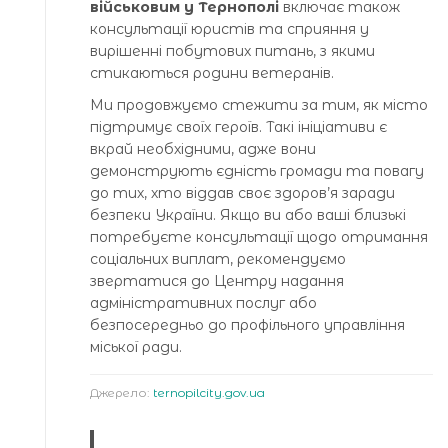
військовим у Тернополі
включає також
консультації юристів та сприяння у
вирішенні побутових питань, з якими
стикаються родини ветеранів.
Ми продовжуємо стежити за тим, як місто
підтримує своїх героїв. Такі ініціативи є
вкрай необхідними, адже вони
демонструють єдність громади та повагу
до тих, хто віддав своє здоров’я заради
безпеки України. Якщо ви або ваші близькі
потребуєте консультації щодо отримання
соціальних виплат, рекомендуємо
звертатися до Центру надання
адміністративних послуг або
безпосередньо до профільного управління
міської ради.
Джерело:
ternopilcity.gov.ua