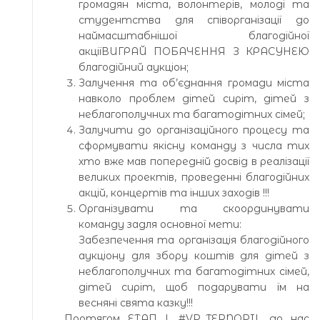
громадян міста, волонтерів, молоді та
студентства для співорганізації до
наймасштабнішої благодійної
акціїВИГРАЙ ПОБАЧЕННЯ З КРАСУНЕЮ
благодійний аукціон;
Залучення та об’єднання громади міста
навколо проблем дітей сиріт, дітей з
неблагополучних та багатодітних сімей;
Залучити до організаційного процесу та
сформувати якісну команду з числа тих
хто вже мав попередній досвід в реалізації
великих проектів, проведенні благодійних
акцій, концертів та інших заходів !!!
Організувати та скоординувати
команду задля основної мети:
Забезпечення та організація благодійного
аукціону для збору коштів для дітей з
неблагополучних та багатодітних сімей,
дітей сиріт, щоб подарувати їм на
весняні свята казку!!!
Протягом ЕТАП І. #VP_TERNOPIL до нас