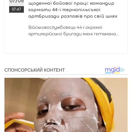
07/08
щоденної бойової праці: командир
07:47
гармати 44-ї тернопільської
артбригади розповів про свій шлях
Військовослужбовець 44-ї окремої
артилерійської бригади імені гетьмана...