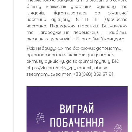
тернополян, залучити та зібрати якомога
більшу кількість учасників аукціону та
глядачів, підготуватись до фінальної
частини аукціону: ЕТАП ІІІ: (Урочиста
частина. Підведення підсумків. Визначення
та нагородження переможців і найбільш
активних учасників) – Благодійний концерт.
Усіх небайдужих та бажаючих допомогти
організатори закликають долучатись
активу аукціону, до закритої групи у ВК:
https://vk.com/activ_vp_ternopil., або ж
звертатись за тел. +38(068) 869 67 81.