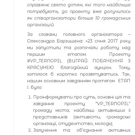
справжнє свято дітям, які того найбільше
потребують, до проекту вже долучилось
як співорганізатори більше 10 громадських
організацій.
За словами головного організатора –
Олександра Барзишена: «23 січня 2017 року
ми запустили та розпочали роботу над
першим етапом. Проекту
#VP_TERNOPIL (ВИГРАЙ ПОБАЧЕННЯ З
КРАСУНЕЮ благодійний аукціон. Тому,
хотілося б коротко прозвітуватись. Так,
нашим основним завданням протягом ЕТАП
І. було:
Проінформувати про суть, основні цілі та
завдання проекту “VP_TERNOPIL”
громаду міста, найбільш активніших її
представників (активісти, громадські
організації, студентство, молодь);
Залучення та об’єднання активних