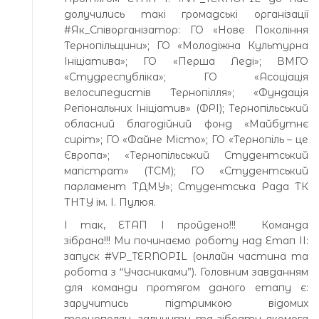
долучились такі громадські організації
#Як_Співорганізатор: ГО «Нове Покоління
Тернопільщини»; ГО «Молодіжна Культурна
Ініціатива»; ГО «Перша Леді»; ВМГО
«Студреспубліка»; ГО «Асоціація
велосипедистів Тернопілля»; «Фундація
Регіональних Ініціатив» (ФРІ); Тернопільський
обласний благодійний фонд «Майбутнє
сиріт»; ГО «Файне Місто»; ГО «Тернопіль – це
Європа»; «Тернопільський Студентський
магістрат» (ТСМ); ГО «Студентський
парламент ТДМУ»; Студентська Рада ТК
ТНТУ ім. І. Пулюя.
І так, ЕТАП І пройдено!!! Команда
зібрана!!! Ми починаємо роботу над Етап ІІ:
запуск #VP_TERNOPIL (онлайн частина та
робота з “Учасниками”). Головним завданням
для команди протягом даного етапу є:
заручитись підтримкою відомих