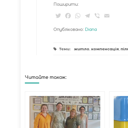
Поширити:
Twitter
Facebook
WhatsApp
Telegram
Viber
Email
Опубліковано:
Diana
Теми:
житло
,
компенсація
,
піл
Читайте також:
а
: троє
у