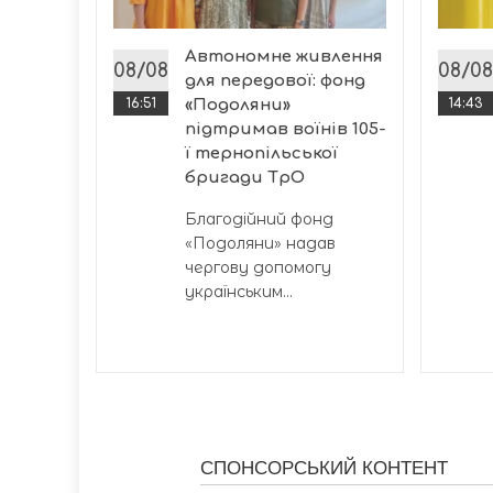
6
Автономне живлення
лашівка
08/08
08/08
для передової: фонд
на ДТП
16:51
«Подоляни»
14:43
підтримав воїнів 105-
ї тернопільської
бригади ТрО
Благодійний фонд
«Подоляни» надав
чергову допомогу
українським...