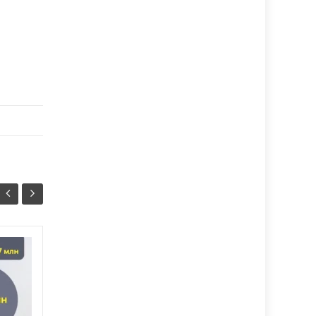
П’ятдесят дев’ята
07/08
07/08
сесія Тернопільської
20:37
міської ради
20:07
Сьогодні у Тернополі