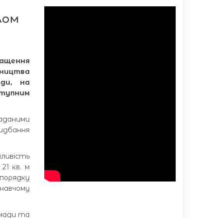
лом
ращення
ництва
ади, на
ступним
наданими
идбання
ливість
21 кв. м
 порядку
навчому
омади та