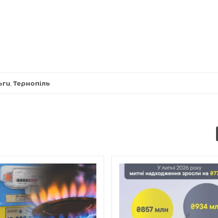
ьги
,
Тернопіль