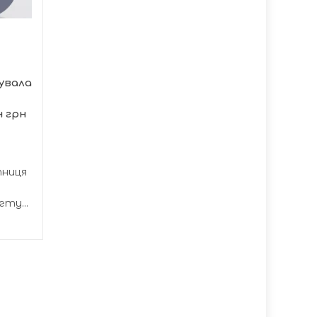
розпочалося чергове
засідання
представників...
увала
н грн
тниця
ту...