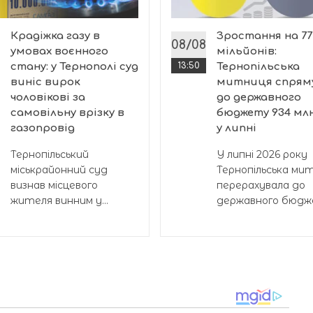
Крадіжка газу в
Зростання на 77
08/08
умовах воєнного
мільйонів:
стану: у Тернополі суд
13:50
Тернопільська
виніс вирок
митниця спрям
чоловікові за
до державного
самовільну врізку в
бюджету 934 мл
газопровід
у липні
Тернопільський
У липні 2026 року
міськрайонний суд
Тернопільська ми
визнав місцевого
перерахувала до
жителя винним у...
державного бюдже