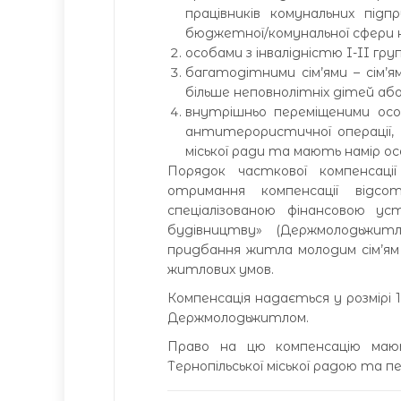
працівників комунальних під
бюджетної/комунальної сфери н
особами з інвалідністю I-II гру
багатодітними сім’ями – сім’я
більше неповнолітніх дітей або 
внутрішньо переміщеними ос
антитерористичної операції, я
міської ради та мають намір о
Порядок часткової компенсаці
отримання компенсації відс
спеціалізованою фінансовою у
будівництву» (Держмолодьжит
придбання житла молодим сім’я
житлових умов.
Компенсація надається у розмірі
Держмолодьжитлом.
Право на цю компенсацію маю
Тeрнопільської міської радою та 