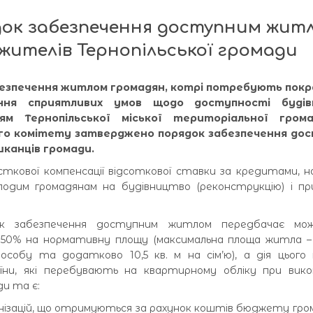
ок забезпечення доступним жит
жителів Тернопільської громади
безпечення житлом громадян, котрі потребують пок
ня сприятливих умов щодо доступності будів
м Тернопільської міської територіальної гром
ого комітету затверджено порядок забезпечення до
канців громади.
кової компенсації відсоткової ставки за кредитами, 
лодим громадянам на будівництво (реконструкцію) і пр
док забезпечення доступним житлом передбачає мож
50% на нормативну площу (максимальна площа житла – 
особу та додатково 10,5 кв. м на сім’ю), а дія цього
ни, які перебувають на квартирному обліку при вико
ди та є:
нізацій, що отримуються за рахунок коштів бюджету гр