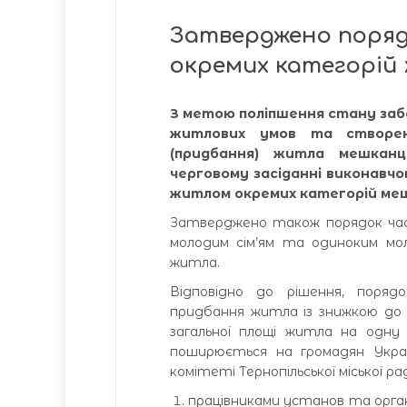
Затверджено поряд
окремих категорій 
З метою поліпшення стану за
житлових умов та створен
(придбання) житла мешканця
черговому засіданні виконавч
житлом окремих категорій меш
Затверджено також порядок част
молодим сім’ям та одиноким мо
житла.
Відповідно до рішення, поря
придбання житла із знижкою до 
загальної площі житла на одну 
поширюється на громадян Украї
комітеті Тернопільської міської ра
працівниками установ та орга