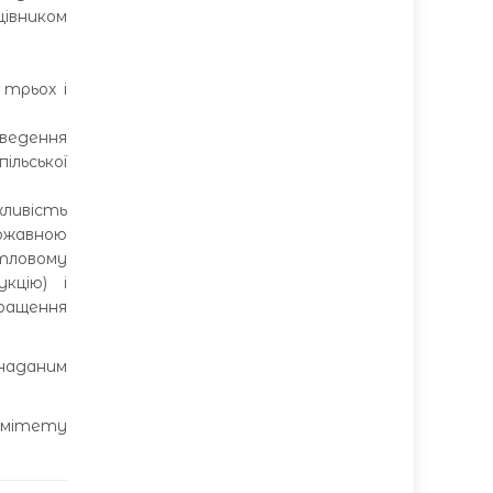
івником
 трьох і
ведення
ільської
ливість
ржавною
тловому
кцію) і
ращення
 наданим
омітету