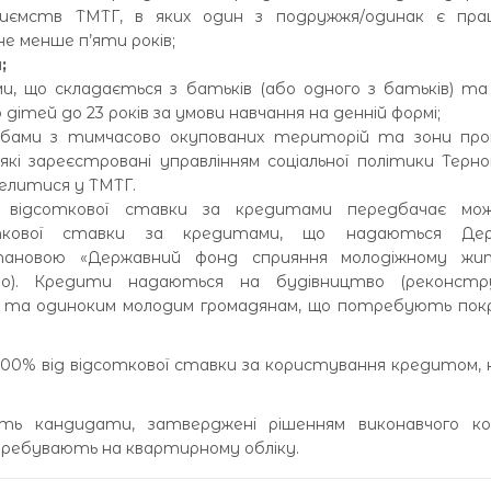
приємств ТМТГ, в яких один з подружжя/одинак є прац
е менше п’яти років;
п
;
ми, що складається з батьків (або одного з батьків) та
дітей до 23 років за умови навчання на денній формі;
обами з тимчасово окупованих територій та зони про
кі зареєстровані управлінням соціальної політики Терноп
селитися у ТМТГ.
ї відсоткової ставки за кредитами передбачає мож
откової ставки за кредитами, що надаються Де
становою «Державний фонд сприяння молодіжному жи
ло). Кредити надаються на будівництво (реконстру
м та одиноким молодим громадянам, що потребують пок
 100% від відсоткової ставки за користування кредитом,
ть кандидати, затверджені рішенням виконавчого к
перебувають на квартирному обліку.