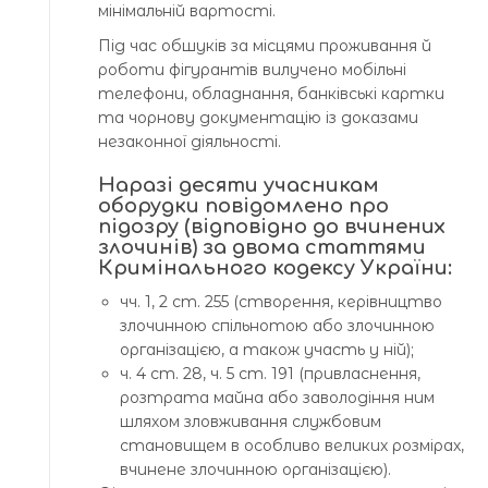
мінімальній вартості.
Під час обшуків за місцями проживання й
роботи фігурантів вилучено мобільні
телефони, обладнання, банківські картки
та чорнову документацію із доказами
незаконної діяльності.
Наразі десяти учасникам
оборудки повідомлено про
підозру (відповідно до вчинених
злочинів) за двома статтями
Кримінального кодексу України:
чч. 1, 2 ст. 255 (створення, керівництво
злочинною спільнотою або злочинною
організацією, а також участь у ній);
ч. 4 ст. 28, ч. 5 ст. 191 (привласнення,
розтрата майна або заволодіння ним
шляхом зловживання службовим
становищем в особливо великих розмірах,
вчинене злочинною організацією).