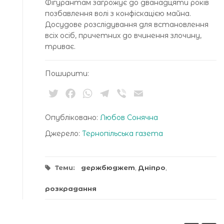
Фігурантам загрожує до дванадцяти років
позбавлення волі з конфіскацією майна.
Досудове розслідування для встановлення
всіх осіб, причетних до вчинення злочину,
триває.
Поширити:
Twitter
Facebook
WhatsApp
Telegram
Viber
Email
Опубліковано:
Любов Сонячна
Джерело:
Тернопільська газета
Теми:
держбюджет
,
Дніпро
,
розкрадання