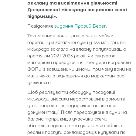
рекламу та висвітлення діяльності
Дніпровської міськради вигравали «свої
підприємці».
Повідомляє
видання Правий Берег
.
Таким чином вони привласнили майже
третину із загальної суми у 123 млн грн, які
міськрада заклала на власну популяризацію
протягом 2021-2023 років. Як свідчать
матеріали провадження, тендери вигравали
ФОПи із завищеними цінами, при чому вони не
мали ніякого відношення до маркетингової
діяльності.
Щоб реалізувати оборудку посадовці
міськради вносили недостовірні відомості
до фінансово-господарської та звітної
документації. Після перерахування суми на
баланс підприємців учасники схеми
обготівковували їх та ділили між собою, а
реальні послуги рекламодавців купували по