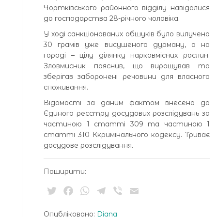
Чортківського районного відділу навідалися
до господарства 28-річного чоловіка.
У ході санкціонованих обшуків було вилучено
30 грамів уже висушеного дурману, а на
городі – цілу ділянку нарковмісних рослин.
Зловмисник пояснив, що вирощував та
зберігав заборонені речовини для власного
споживання.
Відомості за даним фактом внесено до
Єдиного реєстру досудових розслідувань за
частиною 1 статті 309 та частиною 1
статті 310 Ккримінального кодексу. Триває
досудове розслідування.
Поширити:
Twitter
Facebook
WhatsApp
Telegram
Viber
Email
Опубліковано:
Diana