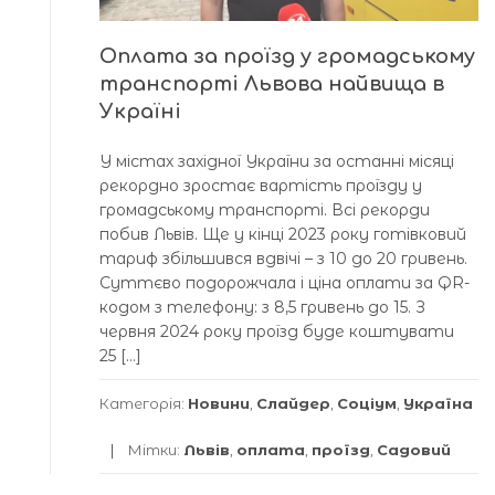
Оплата за проїзд у громадському
транспорті Львова найвища в
Україні
У містах західної України за останні місяці
рекордно зростає вартість проїзду у
громадському транспорті. Всі рекорди
побив Львів. Ще у кінці 2023 року готівковий
тариф збільшився вдвічі – з 10 до 20 гривень.
Суттєво подорожчала і ціна оплати за QR-
кодом з телефону: з 8,5 гривень до 15. З
червня 2024 року проїзд буде коштувати
25 […]
Категорія:
Новини
,
Слайдер
,
Соціум
,
Україна
Мітки:
Львів
,
оплата
,
проїзд
,
Садовий