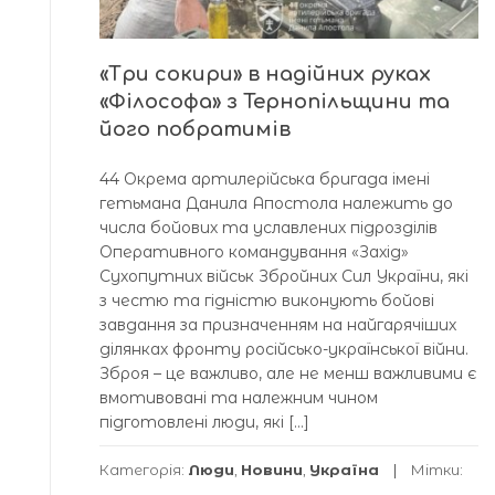
«Три сокири» в надійних руках
«Філософа» з Тернопільщини та
його побратимів
44 Окрема артилерійська бригада імені
гетьмана Данила Апостола належить до
числа бойових та уславлених підрозділів
Оперативного командування «Захід»
Сухопутних військ Збройних Сил України, які
з честю та гідністю виконують бойові
завдання за призначенням на найгарячіших
ділянках фронту російсько-української війни.
Зброя – це важливо, але не менш важливими є
вмотивовані та належним чином
підготовлені люди, які […]
Категорія:
Люди
,
Новини
,
Україна
Мітки: