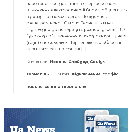
через значний дефіцит в енергосистемі,
вимкнення електроенергії буде відбуватись
відразу по трьох чергах. Повідомляє
телеграм-канал Світло Тернопільщини.
Відповідно до попередніх розпоряджень НЕК
“Укренерго” вимкнення електроенергії у черг
(груп) споживачів в Тернопільській області
плануються в наступні […]
Категорія:
Новини
,
Слайдер
,
Соціум
,
Тернопіль
Мітки:
відключення
,
графік
,
новини
,
світло
,
тернопліь