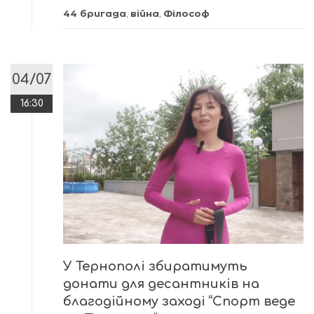
44 бригада
,
війна
,
Філософ
04/07
16:30
У Тернополі збиратимуть
донати для десантників на
благодійному заході “Спорт веде