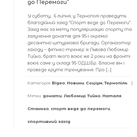
до Перемоги”
У суботу, 6 липня, у Тернополі проведуть
благодійний захід “Спорт веде до Перемоги”.
Захід має за мету популяризацію спорту та
залучення донатів для 95-ї окремої
десантно-штурмової бригади. Організотор
заходу – фітнес-тренер зі Львова Любомир
Тийко, брат якого воює же 2 роки на фронті
воює саме у складі 95 ОДШБр. Власне він і
проведе круте тренування. Про […]
Категорія:
Відео
,
Новини
,
Соціум
,
Тернопіль
Мітки:
донати
,
Любомир Тийко
,
Наталя
Станько
,
спорт веде до перемоги
,
спортивний захід