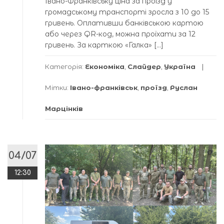
Івано-Франківську ціна за проїзд у
громадському транспорті зросла з 10 до 15
гривень. Оплативши банківською картою
або через QR-код, можна проїхати за 12
гривень. За карткою «Галка» […]
Категорія:
Економіка
,
Слайдер
,
Україна
Мітки:
Івано-франківськ
,
проїзд
,
Руслан
Марцінків
04/07
12:30