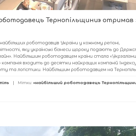
оботодавець Тернопільщини» отримав 
більших роботодавців України у кожному регіоні,
звітності, яку українські бізнеси щороку подають до Дер
айн». Найбільшим роботодавцем країни стала «Укрзалізниц
ого компанія входить до десятки найкращих компаній Індекс
у та логістики. Найбільшим роботодавцем на Тернопільщ
піль
Мітки:
«найбільший роботодавець Тернопільщин