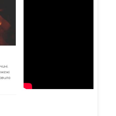
ині.
ожежі
равила