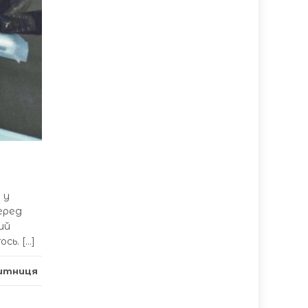
 у
еред
ий
сь. […]
митниця