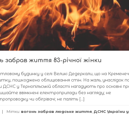
ь забрав життя 83-річної жінки
тловому будинку у селі Великі Дедеркали, що на Кременечч
итку, пошкоджено облицювання стін. На жаль, унаслідок п
ки ДСНС у Тернопільській області нагадують про основні п
лишайте ввімкнені електроприлади без нагляду; не
проводку чи обігрівачі; не паліть […]
Мітки:
вогонь забрав людське життя
,
ДСНС України у