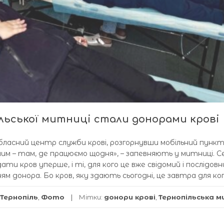
ільської митниці стали донорами крові
 обласний центр служби крові, розгорнувши мобільний пункт
им – там, де працюємо щодня», – запевняють у митниці. С
ати кров уперше, і ті, для кого це вже свідомий і послідовн
м донора. Бо кров, яку здають сьогодні, це завтра для кого
Тернопіль
,
Фото
Мітки:
донори крові
,
Тернопільська 