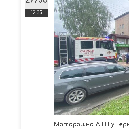
27/05
12:35
Моторошна ДТП у Терно