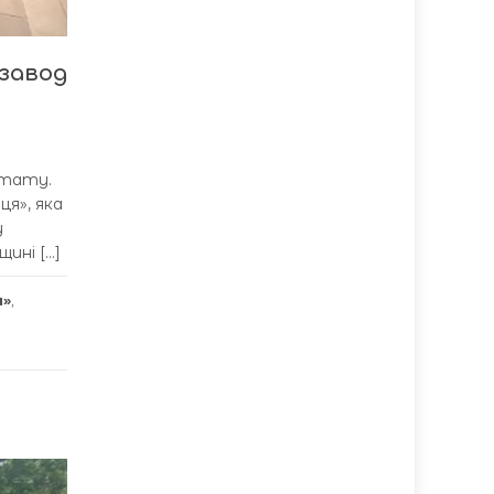
завод
жстату.
я», яка
у
ині […]
и»
,