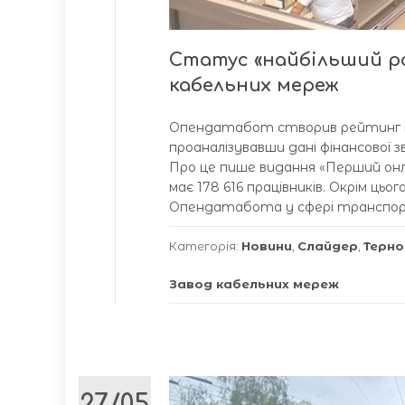
Статус «найбільший р
кабельних мереж
Опендатабот створив рейтинг най
проаналізувавши дані фінансової 
Про це пише видання «Перший онл
має 178 616 працівників. Окрім ць
Опендатабота у сфері транспорт
Категорія:
Новини
,
Слайдер
,
Терно
Завод кабельних мереж