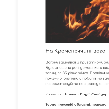
На Кременеччині вогон
Вогонь здійнявся у приватному жи
Було знищено речі домашнього вж
загинула 83-річна жінка. Працівни
пожежної безпеки у побуті: не за
використовуйте несправну електро
Категорія:
Новини
,
Події
,
Слайдер
Тернопільській області
,
пожежа