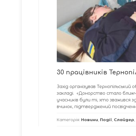
30 працівників Терноп
Захід організував Тернопільський
закладі. «Донорство стало ближч
учасників були ті, хто зважився зд
вчинок, підтверджений посвідчення
Категорія:
Новини
,
Події
,
Слайдер
,