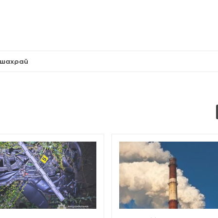
шахрай