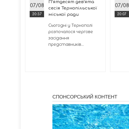
П’ятдесят дев’ята
07/08
07/08
сесія Тернопільської
20:37
міської ради
20:07
Сьогодні у Тернополі
розпочалося чергове
засідання
представників...