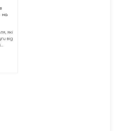
Протягом перших семи
е
місяців 2026 року
 на
правоохоронці
Тернопільської області...
я, які
ги від
..