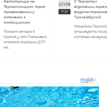
Автотроща на
У Тернополі
07/08
Тернопільщині: троє
відновили гаряч
травмованих у
17:37
водопостачання
зіткненні з
Тролейбусній
мотоциклом
Мешканці Тернопол
Пізнього вечора 6
отримують послу
серпня у селі Палашівка
котельні на вулиці.
сталася серйозна ДТП
на...