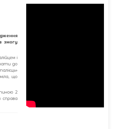
одження
в змогу
алійцем і
їхати до
талієць»
міла, що
стиною 2
и справа