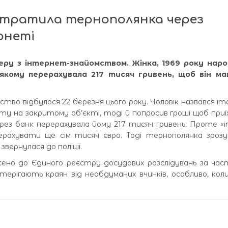
 втратила тернополянка через
рнеті
еру з інтернет-знайомством. Жінка, 1969 року нар
 якому перерахувала 217 тисяч гривень, щоб він ма
мство відбулося 22 березня цього року. Чоловік назвався іт
ту на закритому об’єкті, тоді й попросив гроші щоб при
ерез банк перерахувала йому 217 тисяч гривень. Проте «і
ерахувати ще сім тисяч євро. Тоді тернополянка зрозу
вернулася до поліції.
ено до Єдиного реєстру досудових розслідувань за ча
терігають краян від необдуманих вчинків, особливо, кол