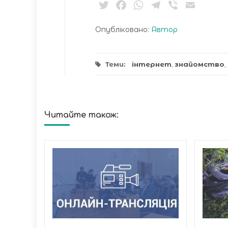
Twitter
Facebook
WhatsApp
Telegram
Viber
Email
Опубліковано:
Автор
Теми:
інтернет
,
знайомство
,
Читайте також:
инуті
кати
пекція
с