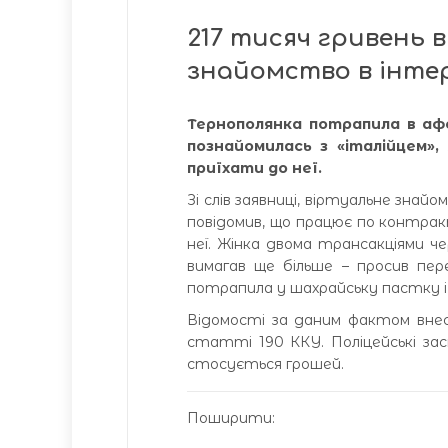
217 тисяч гривень
знайомство в інте
Тернополянка потрапила в аф
познайомилась з «італійцем»,
приїхати до неї.
Зі слів заявниці, віртуальне знайо
повідомив, що працює по контрак
неї. Жінка двома трансакціями ч
вимагав ще більше – просив пер
потрапила у шахрайську пастку і з
Відомості за даним фактом внес
статті 190 ККУ. Поліцейські зас
стосується грошей.
Поширити: