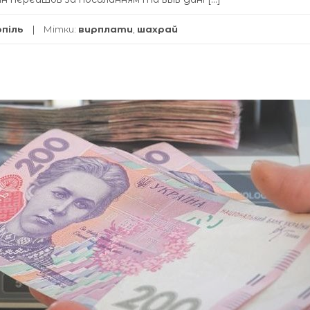
опіль
Мітки:
вирплати
,
шахрай