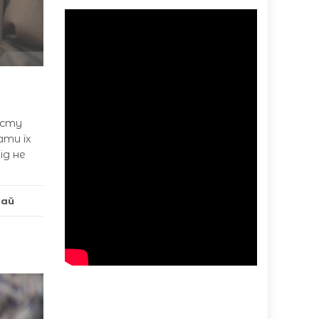
осту
ати їх
ід не
рай