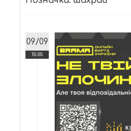
Позначка:
шахрай
09/09
15:05