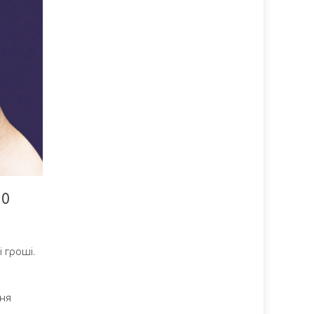
10
 гроші.
ння