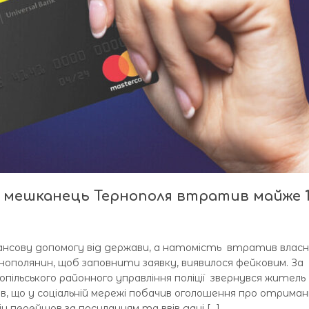
и мешканець Тернополя втратив майже 
ансову допомогу від держави, а натомість втратив власні
ополянин, щоб заповнити заявку, виявилося фейковим. За
опільського районного управління поліції звернувся житель
ів, що у соціальній мережі побачив оголошення про отрима
ін перейшов за посиланням та ввів дані […]