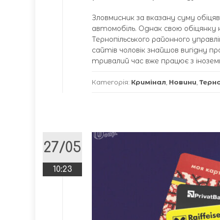
Зловмисник за вказану суму обіц
автомобіль. Однак свою обіцянку н
Тернопільського районного управл
сайтів чоловік знайшов вигідну 
тривалий час вже працює з інозем
Категорія:
Кримінал
,
Новини
,
Терн
27/05
10:23