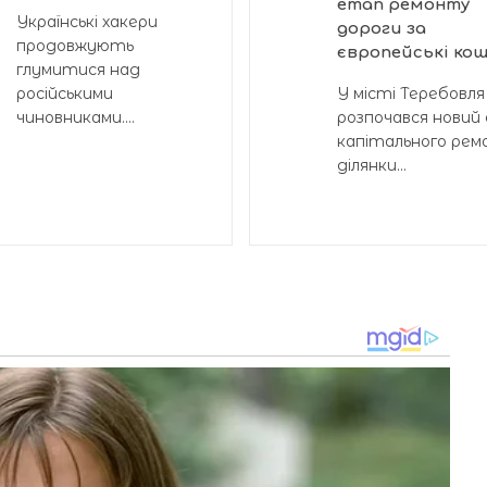
етап ремонту
Українські хакери
дороги за
продовжують
європейські ко
глумитися над
російськими
У місті Теребовля
чиновниками....
розпочався новий
капітального ре
ділянки...