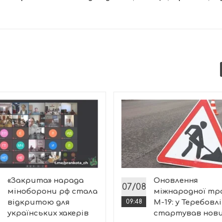
«Закрита» нарада
Оновлення
07/08
міноборони рф стала
міжнародної тр
відкритою для
09:48
М-19: у Теребовлі
українських хакерів
стартував нов