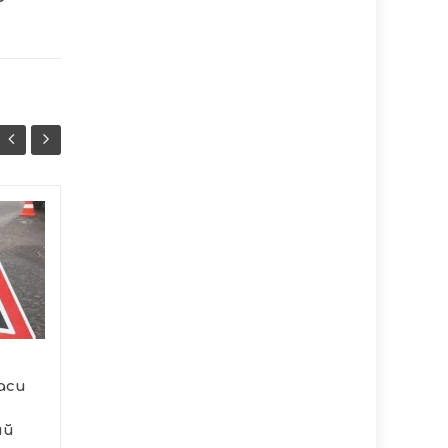
Від Харківського
07/08
06/08
контрнаступу до
07:47
щоденної бойової
13:07
праці: командир
гармати 44-ї
тернопільської
артбригади
розповів про свій
аси
шлях
ий
Військовослужбовець