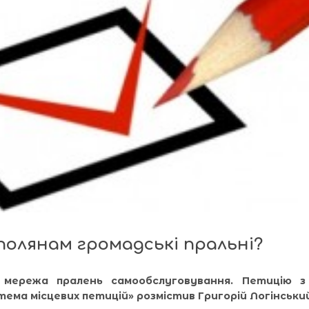
полянам громадські пральні?
 мережа пралень самообслуговування. Петицію 
тема місцевих петицій» розмістив Григорій Логінськи