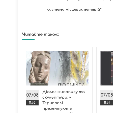
система місцевих петицій”
Читайте також:
о з
і
міській
громаді
Діалог живопису та
й крок
07/08
07/08
скульптури: у
11:52
Тернополі
11:51
презентують