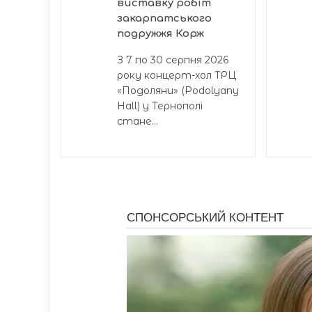
виставку робіт
закарпатського
подружжя Корж
З 7 по 30 серпня 2026
року концерт-хол ТРЦ
«Подоляни» (Podolyany
Hall) у Тернополі
стане...