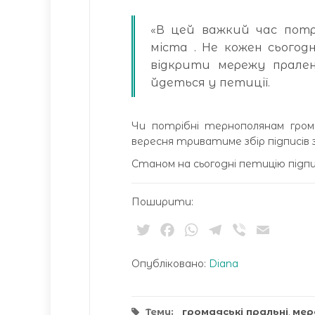
«В цей важкий час потр
міста . Не кожен сього
відкрити мережу прален
йдеться у петиції.
Чи потрібні тернополянам грома
вересня триватиме збір підписів з
Станом на сьогодні петицію підпис
Поширити:
Twitter
Facebook
WhatsApp
Telegram
Viber
Email
Опубліковано:
Diana
Теми:
громадські пральні
,
мер