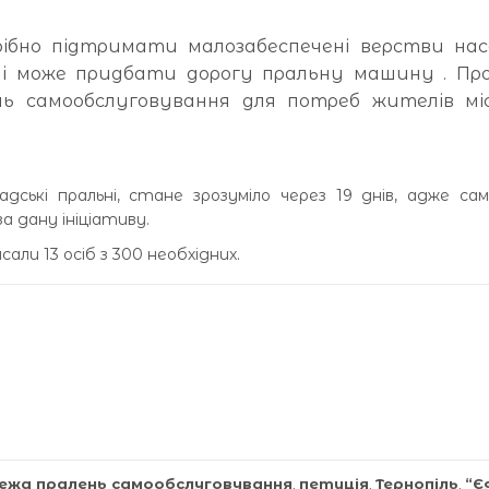
ібно підтримати малозабеспечені верстви нас
дні може придбати дорогу пральну машину . Пр
ь самообслуговування для потреб жителів міс
дські пральні, стане зрозуміло через 19 днів, адже са
а дану ініціативу.
али 13 осіб з 300 необхідних.
ежа пралень самообслуговування
,
петиція
,
Тернопіль
,
“Є