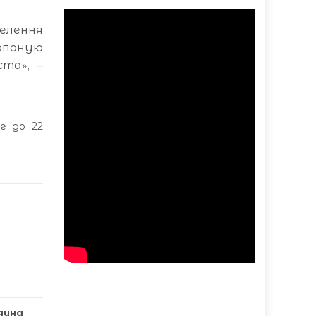
елення
опоную
та», –
ме до 22
дина