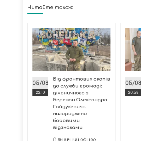
Читайте також:
книгу
ка
ольної
Від фронтових окопів
05/08
05/0
до служби громаді:
22:10
дільничного з
20:58
Бережан Олександра
Гайдукевича
нагороджено
бойовими
відзнаками
Дільничний офіцер