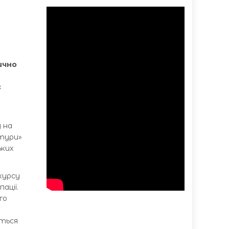
ично
с
 на
ьтури»
ьких
курсу
ації.
го
ється