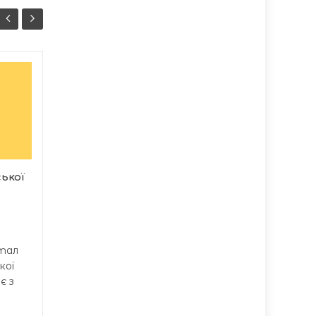
Мільйонний штраф
05/08
05/08
за експортні
17:50
махінації:
13:36
тернопільські
митники викрили
схему з поставкою
сої до Чехії
ької
Працівники управління
боротьби з
контрабандою та
порушеннями митних...
ртал
кої
є з