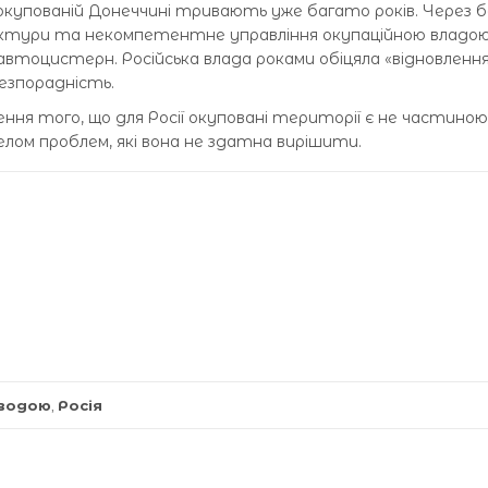
упованій Донеччині тривають уже багато років. Через бой
ктури та некомпетентне управління окупаційною владою 
втоцистерн. Російська влада роками обіцяла «відновлення
езпорадність.
ння того, що для Росії окуповані території є не частиною
елом проблем, які вона не здатна вирішити.
 водою
,
Росія