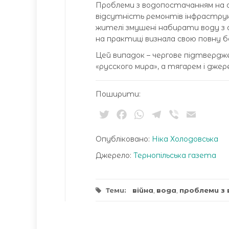
Проблеми з водопостачанням на ок
відсутність ремонтів інфрастру
жителі змушені набирати воду з а
на практиці визнала свою повну б
Цей випадок – чергове підтвердже
«русского мира», а тягарем і джер
Поширити:
Twitter
Facebook
WhatsApp
Telegram
Viber
Email
Опубліковано:
Ніка Холодовська
Джерело:
Тернопільська газета
Теми:
війна
,
вода
,
проблеми з