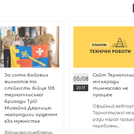
За сотні бойових
Сайт Тернопільс
8
05/08
вильотів та
міськради
стійкість: бійця 105
20:17
тимчасово не
тернопільської
працює
бригади ТрО
Офіційний вебпо
Михайла Дерлицю
Тернопільської місь
нагородили орденом
ради наразі працю
«За мужність»
перебоями...
Військовослужбовець