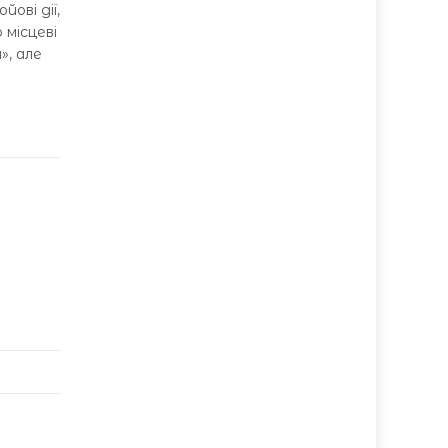
ові дії,
місцеві
», але