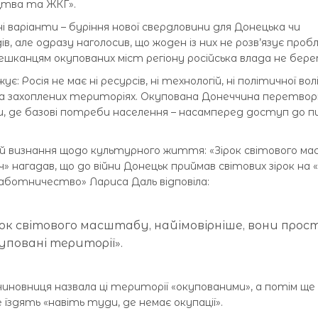
цтва та ЖКГ».
і варіанти – буріння нової свердловини для Донецька чи
, але одразу наголосив, що жоден із них не розв’язує проб
шканцям окупованих міст регіону російська влада не бере
Росія не має ні ресурсів, ні технологій, ні політичної вол
а захоплених територіях. Окупована Донеччина перетво
, де базові потреби населення – насамперед доступ до п
ло й визнання щодо культурного життя: «Зірок світового 
» нагадав, що до війни Донецьк приймав світових зірок на
аботничество» Лариса Даль відповіла:
рок світового масштабу, найімовірніше, вони прос
повані території».
чиновниця назвала ці території «окупованими», а потім ще
 їздять «навіть туди, де немає окупації».