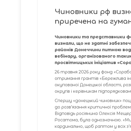
Чиновники рф визн
приречена на гума
Чиновники та представники фо
визнали, що не здатні забезпе
районів Донеччини питною водо
вебінару, організованого таки
просвітницьких ініціатив «Со
26 травня 2026 року фонд «Сорабо
отримання грантів «Бережлива ін
окупованої Донецької області, роз
округів і керівникам підпорядкова
Спершу «донецький чиновник» поці
до розв’язання критичної проблеми
Відповідь росіянина Олексія Мещ
Росатома, була однозначною. «Ми
кардинально, щоб раптом у всіх з’