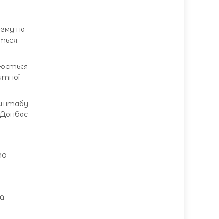
лему по
ться.
і
рюється
итної
масштабу
 «Донбас
то
 й