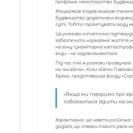
профільне «міністерство будівни
Мещеряков згадав можливі технічн
будівництво додаткових водоводів
суті. Тобто гарантувати воду ме
Ця розмова остаточно підтверджує: 
забезпечити нормальне життя н
на зону гуманітарної катастрофи
води – не задовольняються.
Під час тієї ж розмови прозвуча
не чекайте». Коли «Євген Павлович
Арені», представниця фонду «Сор
«Якщо ми говоримо про зі
побоюються їздити на оку
Характерно, що навіть російська 
додала, що співаки такого рівня не