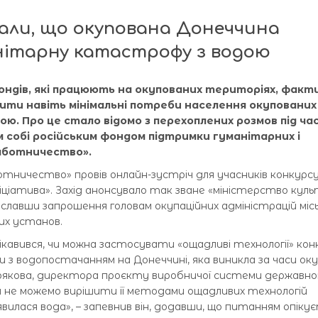
али, що окупована Донеччина
нітарну катастрофу з водою
ндів, які працюють на окупованих територіях, факт
чити навіть мінімальні потреби населення окупованих
ю. Про це стало відомо з перехоплених розмов під ча
м собі російським фондом підтримки гуманітарних і
работничество».
тничество» провів онлайн-зустріч для учасників конкурсу
іціатива». Захід анонсувало так зване «міністерство кул
іславши запрошення головам окупаційних адміністрацій міс
них установ.
кавився, чи можна застосувати «ощадливі технології» кон
 з водопостачанням на Донеччині, яка виникла за часи окуп
ерякова, директора проєкту виробничої системи державно
 не можемо вирішити її методами ощадливих технологій
явилася вода», – запевнив він, додавши, що питанням опіку