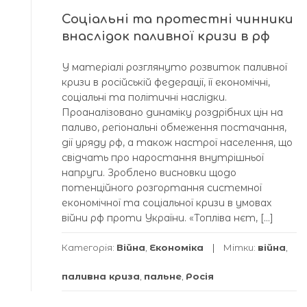
Соціальні та протестні чинники
внаслідок паливної кризи в рф
У матеріалі розглянуто розвиток паливної
кризи в російській федерації, її економічні,
соціальні та політичні наслідки.
Проаналізовано динаміку роздрібних цін на
паливо, регіональні обмеження постачання,
дії уряду рф, а також настрої населення, що
свідчать про наростання внутрішньої
напруги. Зроблено висновки щодо
потенційного розгортання системної
економічної та соціальної кризи в умовах
війни рф проти України. «Топліва нєт, […]
Категорія:
Війна
,
Економіка
Мітки:
війна
,
паливна криза
,
пальне
,
Росія