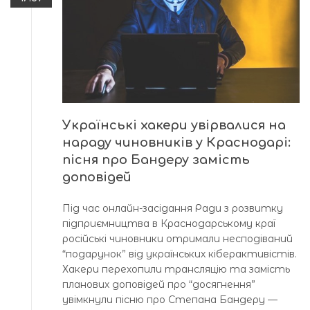
Українські хакери увірвалися на
нараду чиновників у Краснодарі:
пісня про Бандеру замість
доповідей
Під час онлайн-засідання Ради з розвитку
підприємництва в Краснодарському краї
російські чиновники отримали несподіваний
“подарунок” від українських кіберактивістів.
Хакери перехопили трансляцію та замість
планових доповідей про “досягнення”
увімкнули пісню про Степана Бандеру —