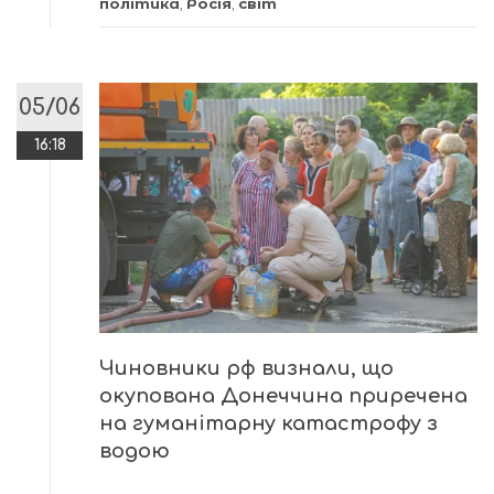
політика
,
Росія
,
світ
05/06
16:18
Чиновники рф визнали, що
окупована Донеччина приречена
на гуманітарну катастрофу з
водою