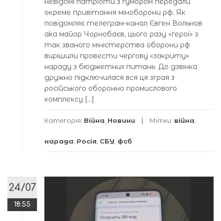
невідомі патріоти з гумором передали
окреме привітання міноборони рф. Як
повідомляє телеграм-канал Євген Вольнов
aka майор Чорнобаєв, цього разу «герої» з
так званого міністерства оборони рф
вирішили провести чергову «закриту»
нараду з бюджетних питань. До дзвінка
дружно підключилася вся ця зграя з
російського оборонно промислового
комплексу […]
Категорія:
Війна
,
Новини
Мітки:
війна
,
нарада
,
Росія
,
СБУ
,
фсб
24/07
18:55