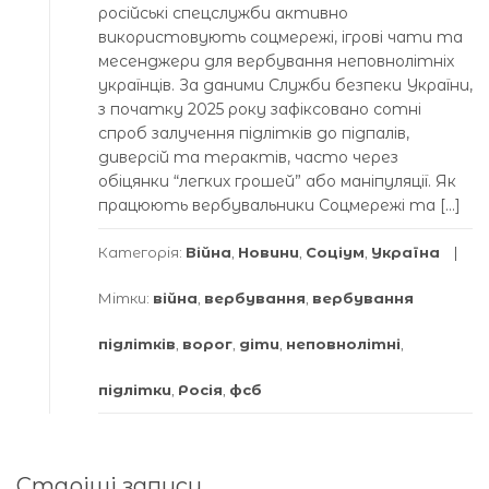
російські спецслужби активно
використовують соцмережі, ігрові чати та
месенджери для вербування неповнолітніх
українців. За даними Служби безпеки України,
з початку 2025 року зафіксовано сотні
спроб залучення підлітків до підпалів,
диверсій та терактів, часто через
обіцянки “легких грошей” або маніпуляції. Як
працюють вербувальники Соцмережі та […]
Категорія:
Війна
,
Новини
,
Соціум
,
Україна
Мітки:
війна
,
вербування
,
вербування
підлітків
,
ворог
,
діти
,
неповнолітні
,
підлітки
,
Росія
,
фсб
Навігація
Старіші записи