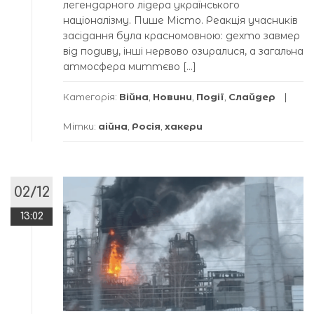
легендарного лідера українського
націоналізму. Пише Місто. Реакція учасників
засідання була красномовною: дехто завмер
від подиву, інші нервово озиралися, а загальна
атмосфера миттєво […]
Категорія:
Війна
,
Новини
,
Події
,
Слайдер
Мітки:
аійна
,
Росія
,
хакери
02/12
13:02