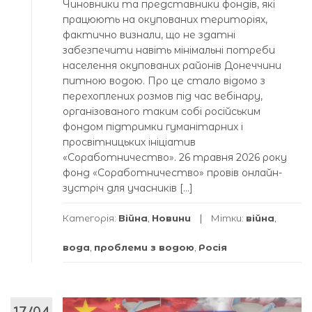
Чиновники та представники фондів, які
працюють на окупованих територіях,
фактично визнали, що не здатні
забезпечити навіть мінімальні потреби
населення окупованих районів Донеччини
питною водою. Про це стало відомо з
перехоплених розмов під час вебінару,
організованого таким собі російським
фондом підтримки гуманітарних і
просвітницьких ініціатив
«Соработничество». 26 травня 2026 року
фонд «Соработничество» провів онлайн-
зустріч для учасників […]
Категорія:
Війна
,
Новини
Мітки:
війна
,
вода
,
проблеми з водою
,
Росія