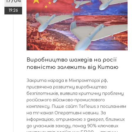
17/04
19:26
Виробництво шахедів на росії
повністю залежить від Китаю
Закрита нарада в Мінпромторзі рф,
присвячена розвитку виробництва
безпілотників, виявила критичну проблему
російського військово-промислового
комплексу. Пише сайт ТeNews з посиланням
на тг-канал Оперативні новини. За
інформацією, отриманою з джерел, близьких
до учасників заходу, понад 90% ключових