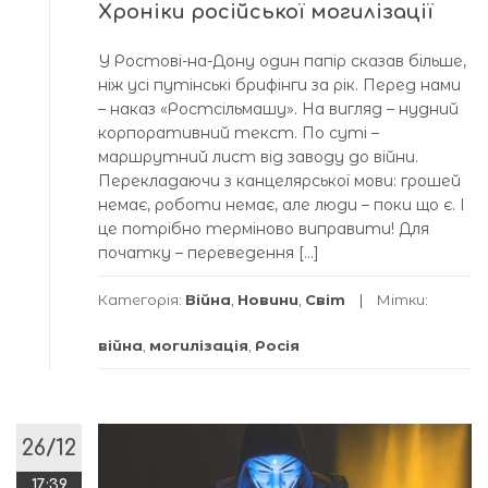
Хроніки російської могилізації
У Ростові-на-Дону один папір сказав більше,
ніж усі путінські брифінги за рік. Перед нами
– наказ «Ростсільмашу». На вигляд – нудний
корпоративний текст. По суті –
маршрутний лист від заводу до війни.
Перекладаючи з канцелярської мови: грошей
немає, роботи немає, але люди – поки що є. І
це потрібно терміново виправити! Для
початку – переведення […]
Категорія:
Війна
,
Новини
,
Світ
Мітки:
війна
,
могилізація
,
Росія
26/12
17:39