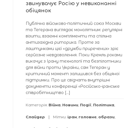
звинувачує Росію у невиконанні
обіцянок
Публічно військово-політичний союз Москви
та Тегерана виглядає монолітним: регулярні
візити, взаємні компліменти та спільна
антизахідна риторика. Проте за
лаштунками цієї «дружби приречених» зріє
серйозне невдоволення. Поки Кремль роками
викачує з Ірану технології та безпілотники
для війни проти України, сам Тегеран у
критичний момент залишився без обіцяної
підтримки. Про це свідчать внутрішні
документи конференції «Російсько-іранське
співробітництво […]
Категорія:
Війна
,
Новини
,
Події
,
Політика
,
Слайдер
Мітки:
іран
,
головне
,
образи
,