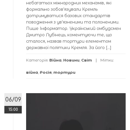
небагатьох міжнародних механізмів, які
формально зобов’язували Кремль
дотримуватися базових стандартів
поводження з ув’язненими та полоненими.
Пише Інформатор. Український омбудсмен
Дмитро Лубінець, коментуючи те, що
сталося, назвав тортури елементом
державної політики Кремля. За його […]
Категорія:
Війна
,
Новини
,
Світ
Мітки:
війна
,
Росія
,
тортури
06/09
15:00