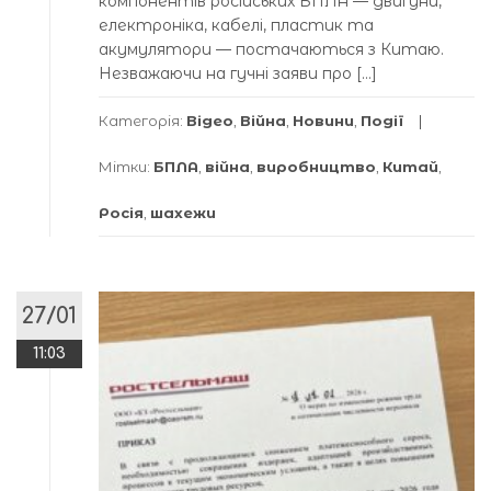
компонентів російських БПЛА — двигуни,
електроніка, кабелі, пластик та
акумулятори — постачаються з Китаю.
Незважаючи на гучні заяви про […]
Категорія:
Відео
,
Війна
,
Новини
,
Події
Мітки:
БПЛА
,
війна
,
виробництво
,
Китай
,
Росія
,
шахежи
27/01
11:03