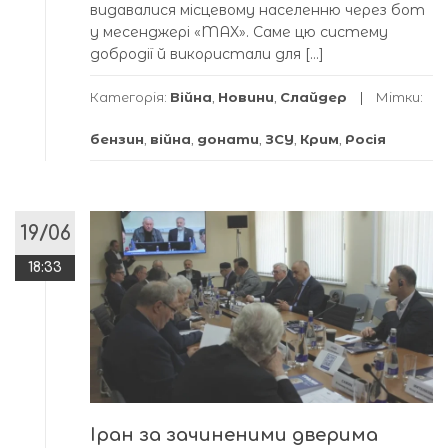
видавалися місцевому населенню через бот
у месенджері «MAX». Саме цю систему
добродії й використали для […]
Категорія:
Війна
,
Новини
,
Слайдер
Мітки:
бензин
,
війна
,
донати
,
ЗСУ
,
Крим
,
Росія
19/06
18:33
Іран за зачиненими дверима