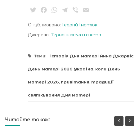
Twitter
Facebook
WhatsApp
Telegram
Viber
Email
Опубліковано:
Георгій Гнатюк
Джерело:
Тернопільська газета
Теми:
історія Дня матері Анна Джарвіс
,
День матері 2026 Україна
,
коли День
матері 2026
,
привітання
,
традиції
святкування Дня матері
Читайте також: