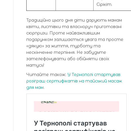
Сірікіт.
Традиційно цього дня діти дарують мамам
квіти, листівки та власноруч приготовані
сюрпризи. Проте найважливішим
подарунком залишається увага та просте
«дякую» за життя, турботу та
нескінченне терпіння. Не забудьте
зателефонувати або обійняти своїх
матусь!
Читайте також:
У Тернополі стартував
розіграш сертифікатів на тайський масаж
для мам
.