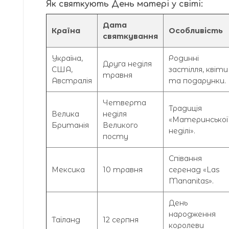
Як святкують День матері у світі:
Дата
Країна
Особливість
святкування
Україна,
Родинні
Друга неділя
США,
застілля, квіти
травня
Австралія
та подарунки.
Четверта
Традиція
Велика
неділя
«Материнської
Британія
Великого
неділі».
посту
Співання
Мексика
10 травня
серенад «Las
Mananitas».
День
народження
Таїланд
12 серпня
королеви