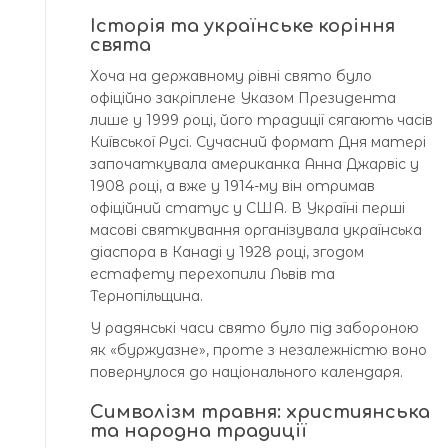
Історія та українське коріння
свята
Хоча на державному рівні свято було
офіційно закріплене Указом Президента
лише у 1999 році, його традиції сягають часів
Київської Русі. Сучасний формат Дня матері
започаткувала американка Анна Джарвіс у
1908 році, а вже у 1914-му він отримав
офіційний статус у США. В Україні перші
масові святкування організувала українська
діаспора в Канаді у 1928 році, згодом
естафету перехопили Львів та
Тернопільщина.
У радянські часи свято було під забороною
як «буржуазне», проте з незалежністю воно
повернулося до національного календаря.
Символізм травня: християнська
та народна традиції