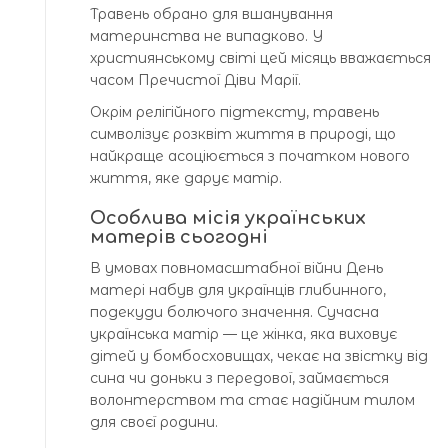
Травень обрано для вшанування
материнства не випадково. У
християнському світі цей місяць вважається
часом Пречистої Діви Марії.
Окрім релігійного підтексту, травень
символізує розквіт життя в природі, що
найкраще асоціюється з початком нового
життя, яке дарує матір.
Особлива місія українських
матерів сьогодні
В умовах повномасштабної війни День
матері набув для українців глибинного,
подекуди болючого значення. Сучасна
українська матір — це жінка, яка виховує
дітей у бомбосховищах, чекає на звістку від
сина чи доньки з передової, займається
волонтерством та стає надійним тилом
для своєї родини.