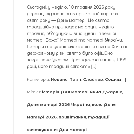
Сьогодні, у неділю, 10 травня 2026 року,
українці відзначають одне з найщиріших
свят року — День матері. Це свято
традиційно припадає на другу неділю
травня, об’єднуючи вшанування земної
матері, Божої Матері та матері-України.
Історія та українське коріння свята Хоча на
державному рівні свято було офіційно
закріплене Указом Президента лише у 1999
році, його традиції сягають […]
Категорія:
Новини
,
Події
,
Слайдер
,
Соціум
Мітки:
історія Дня матері Анна Джарвіс
,
День матері 2026 Україна
,
коли День
матері 2026
,
привітання
,
традиції
святкування Дня матері