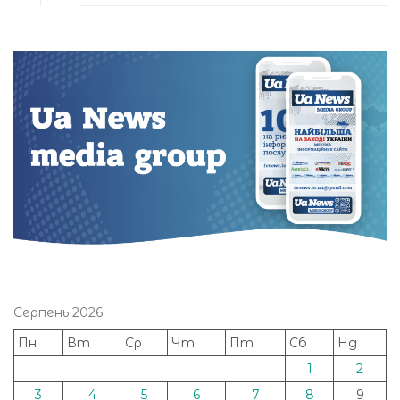
Серпень 2026
Пн
Вт
Ср
Чт
Пт
Сб
Нд
1
2
3
4
5
6
7
8
9