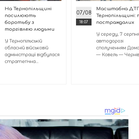
На Тернопільщині
Масштабна ДТП
07/08
посилюють
Тернопільщині:
боротьбу з
18:07
постраждалих
торгівлею людьми
У середу, 7 серпня
У Тернопільській
автодорозі
обласній військовій
сполученням Дом
адміністрації відбулася
— Ковель — Чернівц
стратегічна...