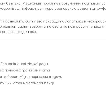
ам безпеки. Мешканців просять з розумінням поставитис
модернізація інфраструктури є запорукою розвитку ком
іт дозволить суттєво покращити логістику в мікрорайон
ополянам радять звертати увагу на нові дорожні знаки т
 оновлених ділянках.
ернопільської міської ради
вих почесних громадян міста
юють боротьбу з торгівлею людьми
иті учні отримають стипендії