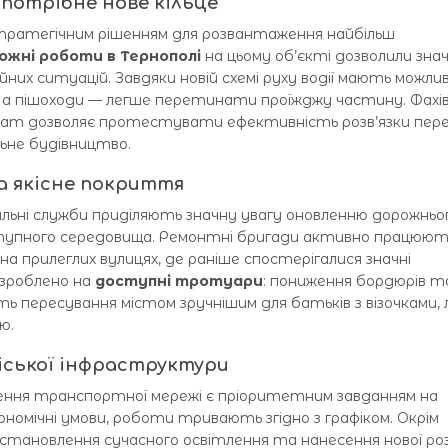
 потрібне нове кільце
стратегічним рішенням для розвантаження найбільш
ожні роботи в Тернополі
на цьому об’єкті дозволили зна
них ситуацій. Завдяки новій схемі руху водії мають можли
 а пішоходи — легше перетинати проїжджу частину. Фахів
ат дозволяє протестувати ефективність розв’язки пер
ьне будівництво.
а якісне покриття
унальні служби приділяють значну увагу оновленню дорожньо
пного середовища. Ремонтні бригади активно працюют
 прилеглих вулицях, де раніше спостерігалися значні
зроблено на
доступні тротуари
: пониження бордюрів т
ь пересування містом зручнішим для батьків з візочками,
ю.
іської інфраструктури
лення транспортної мережі є пріоритетним завданням на
ономічні умови, роботи тривають згідно з графіком. Окрім
становлення сучасного освітлення та нанесення нової ро