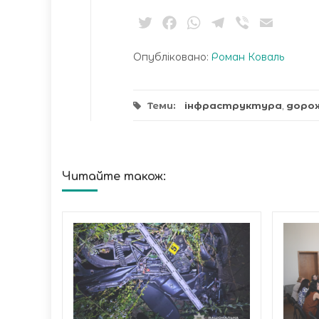
Twitter
Facebook
WhatsApp
Telegram
Viber
Email
Опубліковано:
Роман Коваль
Теми:
інфраструктура
,
доро
Читайте також:
грама
ль