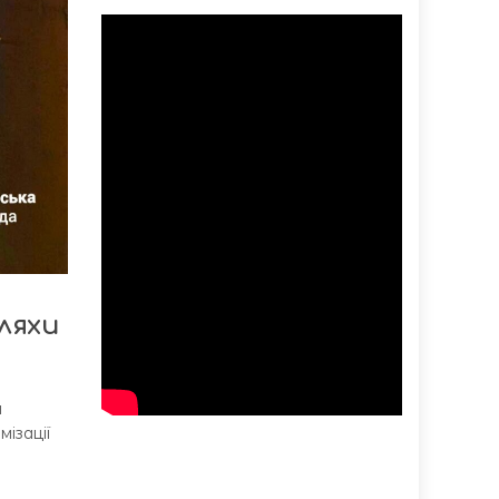
ляхи
я
ізації