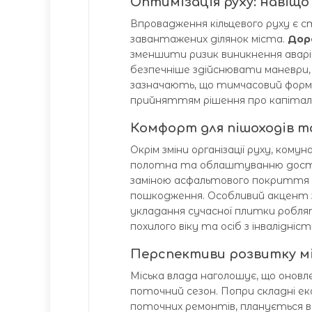
Оптимізація руху: навіщо
Впровадження кільцевого руху є 
завантажених ділянок міста.
Дор
зменшити ризик виникнення аварій
безпечніше здійснювати маневри,
зазначають, що тимчасовий форм
прийняттям рішення про капітал
Комфорт для пішоходів т
Окрім зміни організації руху, ком
полотна та облаштуванню досту
заміною асфальтового покриття на
пошкодження. Особливий акцент 
укладання сучасної плитки роблят
похилого віку та осіб з інвалідніст
Перспективи розвитку м
Міська влада наголошує, що онов
поточний сезон. Попри складні ек
поточних ремонтів, планується в