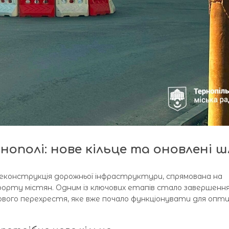
нополі: нове кільце та оновлені ш
еконструкція дорожньої інфраструктури, спрямована на
орту містян. Одним із ключових етапів стало завершенн
ого перехрестя, яке вже почало функціонувати для оптим