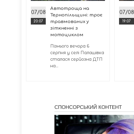
Автотроща на
07/08
07/08
Тернопільщині: троє
міста,
20:07
травмованих у
19:07
зіткненні з
мотоциклом
Пізнього вечора 6
серпня у селі Палашівка
сталася серйозна ДТП
на...