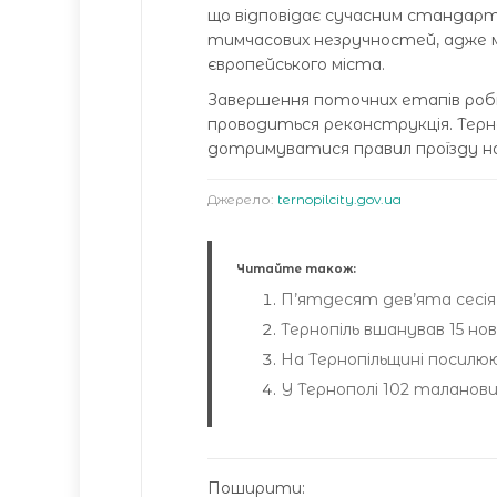
що відповідає сучасним стандарт
тимчасових незручностей, адже 
європейського міста.
Завершення поточних етапів роб
проводиться реконструкція. Терн
дотримуватися правил проїзду на
Джерело:
ternopilcity.gov.ua
Читайте також:
П’ятдесят дев’ята сесія Т
Тернопіль вшанував 15 но
На Тернопільщині посил
У Тернополі 102 таланов
Поширити: