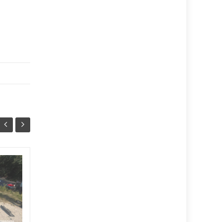
Домашнє
07/08
07/08
насильство на
17:07
Тернопільщині:
16:07
статистика
говорить сама за