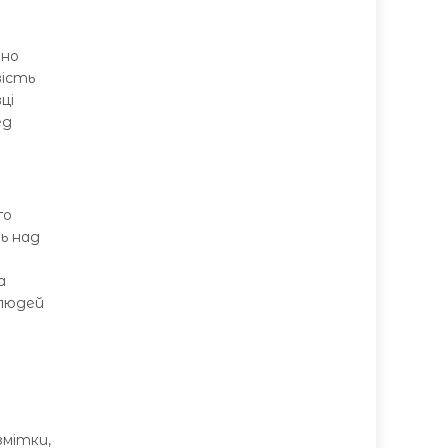
чно
вість
ці
ед
го
ь над
а
 людей
змітки,