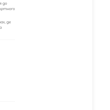
я до
фортного
ах, де
а