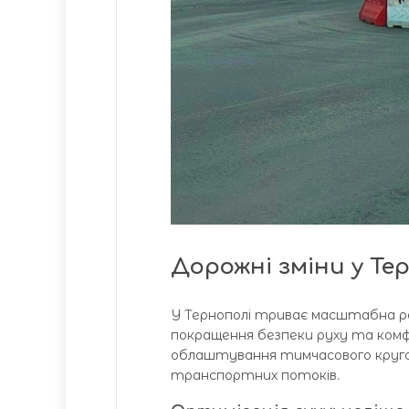
Дорожні зміни у Тер
У Тернополі триває масштабна р
покращення безпеки руху та комф
облаштування тимчасового кругов
транспортних потоків.