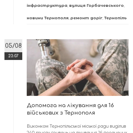
інфраструктура
,
вулиця Горбачевського
,
новини Тернополя
,
ремонт доріг
,
Тернопіль
05/08
23:07
Допомога на лікування для 16
військових з Тернополя
Виконком Тернопільської міської ради виділив
240 тисяч гривень на лікування 16 поранених