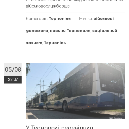
військовослужбовців.
Категорія:
Тернопіль
Мітки:
військові
,
допомога
,
новини Тернополя
,
соціальний
захист
,
Тернопіль
05/08
22:37
У Тернополі перевірили