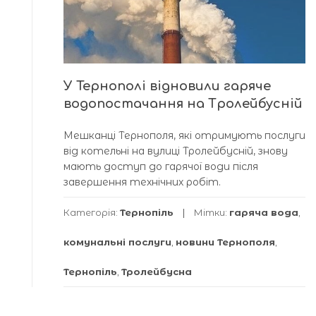
У Тернополі відновили гаряче
водопостачання на Тролейбусній
Мешканці Тернополя, які отримують послуги
від котельні на вулиці Тролейбусній, знову
мають доступ до гарячої води після
завершення технічних робіт.
Категорія:
Тернопіль
Мітки:
гаряча вода
,
комунальні послуги
,
новини Тернополя
,
Тернопіль
,
Тролейбусна