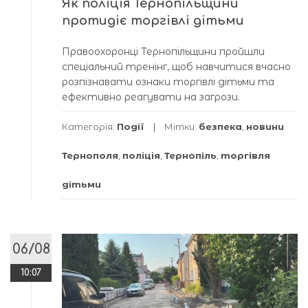
Як поліція Тернопільщини
протидіє торгівлі дітьми
Правоохоронці Тернопільщини пройшли
спеціальний тренінг, щоб навчитися вчасно
розпізнавати ознаки торгівлі дітьми та
ефективно реагувати на загрози.
Категорія:
Події
Мітки:
безпека
,
новини
Тернополя
,
поліція
,
Тернопіль
,
торгівля
дітьми
06/08
10:07