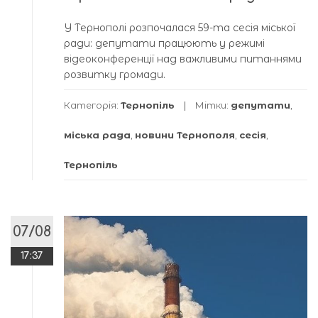
У Тернополі розпочалася 59-та сесія міської
ради: депутати працюють у режимі
відеоконференції над важливими питаннями
розвитку громади.
Категорія:
Тернопіль
Мітки:
депутати
,
міська рада
,
новини Тернополя
,
сесія
,
Тернопіль
07/08
17:37