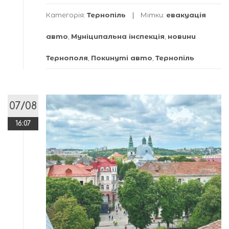
Категорія:
Тернопіль
Мітки:
евакуація
авто
,
Муніципальна інспекція
,
новини
Тернополя
,
Покинуті авто
,
Тернопіль
07/08
16:07