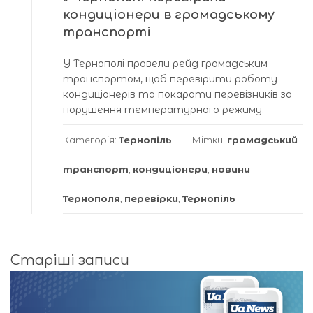
кондиціонери в громадському
транспорті
У Тернополі провели рейд громадським
транспортом, щоб перевірити роботу
кондиціонерів та покарати перевізників за
порушення температурного режиму.
Категорія:
Тернопіль
Мітки:
громадський
транспорт
,
кондиціонери
,
новини
Тернополя
,
перевірки
,
Тернопіль
Навігація
Старіші записи
за
записами