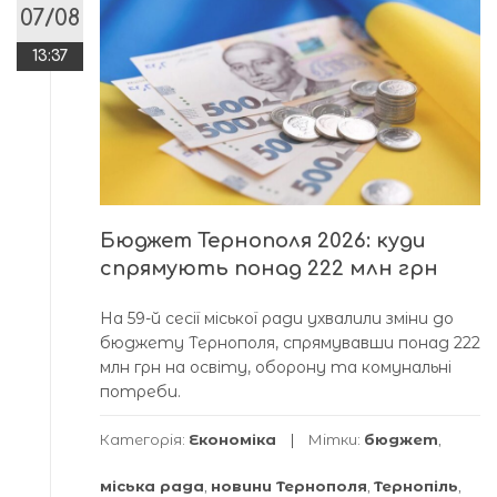
07/08
13:37
Бюджет Тернополя 2026: куди
спрямують понад 222 млн грн
На 59-й сесії міської ради ухвалили зміни до
бюджету Тернополя, спрямувавши понад 222
млн грн на освіту, оборону та комунальні
потреби.
Категорія:
Економіка
Мітки:
бюджет
,
міська рада
,
новини Тернополя
,
Тернопіль
,