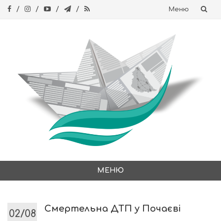
Меню
Skip
to
content
МЕНЮ
Skip
to
content
Смертельна ДТП у Почаєві
02/08