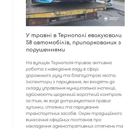
У травні в Тернополі евакуювали
58 автомобілів, припаркованих з
порушеннями
На вулицях Тернополя триває активна
робота з наведення ладу в сфері
дорожнього руху та благоустрою міста.
Інспектори з паркування, які входять до
складу управління муніципальної інспекції,
здійснюють щоденний жорсткий контроль
за тим, як водії дотримуються правил
зупинки, стоянки та паркування
транспортних засобів. Окрім традиційного
винесення офіційних постанов про
накладення адміністративних стягнень та