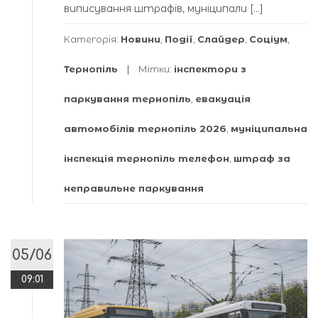
виписування штрафів, муніципали […]
Категорія:
Новини
,
Події
,
Слайдер
,
Соціум
,
Тернопіль
Мітки:
інспектори з
паркування тернопіль
,
евакуація
автомобілів тернопіль 2026
,
муніципальна
інспекція тернопіль телефон
,
штраф за
неправильне паркування
05/06
09:01