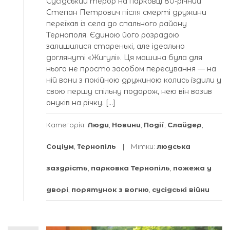
Сусідський терор на парковці 80-річний
Степан Петрович після смерті дружини
переїхав із села до спального району
Тернополя. Єдиною його розрадою
залишилися старенькі, але ідеально
доглянуті «Жигулі». Ця машина була для
нього не просто засобом пересування — на
ній вони з покійною дружиною колись їздили у
свою першу спільну подорож, нею він возив
онуків на річку. […]
Категорія:
Люди
,
Новини
,
Події
,
Слайдер
,
Соціум
,
Тернопіль
Мітки:
людська
заздрість
,
парковка Тернопіль
,
пожежа у
дворі
,
порятунок з вогню
,
сусідські війни