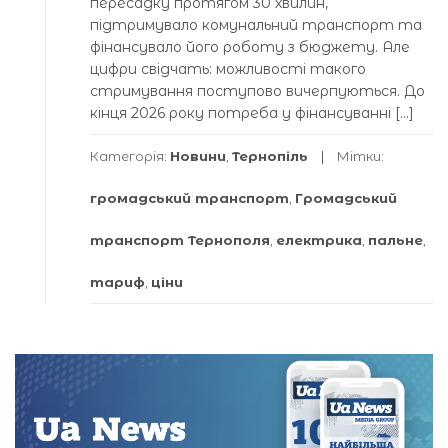
пересадку протягом 30 хвилин,
підтримувало комунальний транспорт та
фінансувало його роботу з бюджету. Але
цифри свідчать: можливості такого
стримування поступово вичерпуються. До
кінця 2026 року потреба у фінансуванні […]
Категорія:
Новини
,
Тернопіль
Мітки:
громадський транспорт
,
Громадський
транспорт Тернополя
,
електрика
,
пальне
,
тариф
,
ціни