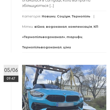
опинилися в ситуації, коли витрати
збільшуються […]
Категорія:
Новини
,
Соціум
,
Тернопіль
Мітки:
війна
,
водоканал
,
компенсація
,
КП
«Тернопільводоканал»
,
тарифи
,
Тернопільводоканал
,
ціни
05/06
09:47