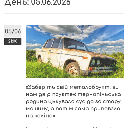
День:
05.06.2026
05/06
21:00
«Заберіть свій металобрухт, ви
нам двір псуєте»: тернопільська
родина цькувала сусіда за стару
машину, а потім сама приповзла
на колінах