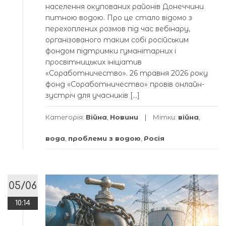
населення окупованих районів Донеччини
питною водою. Про це стало відомо з
перехоплених розмов під час вебінару,
організованого таким собі російським
фондом підтримки гуманітарних і
просвітницьких ініціатив
«Соработничество». 26 травня 2026 року
фонд «Соработничество» провів онлайн-
зустріч для учасників […]
Категорія:
Війна
,
Новини
Мітки:
війна
,
вода
,
проблеми з водою
,
Росія
05/06
10:14