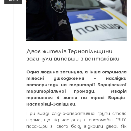
Двоє жителів Тернопільщини
загинули випавши з вантажівки
Одна людина загинула, а інша отримала
тілесні ушкодження – наслідки
автопригоди на території Борщівської
територіальної громади. Аварія
трапилася 4 липня на трасі Борщів-
Касперівці-Заліщики.
При виїзді слідчо-оперативної групи стало
відомо, що під час руху у автомобілі “ЗІЛ”
пасажири зі свого боку відкрили двері. Як