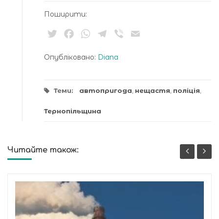
Поширити:
Twitter
Facebook
WhatsApp
Telegram
Viber
Email
Опубліковано:
Diana
Теми:
автопригода
,
нещастя
,
поліція
,
Тернопільщина
Читайте також: