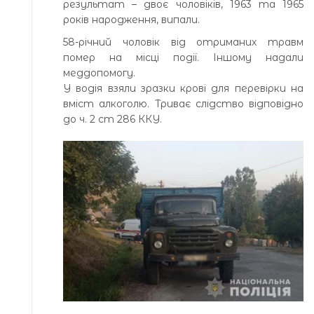
результат – двоє чоловіків, 1963 та 1965
років народження, випали.
58-річний чоловік від отриманих травм
помер на місці події. Іншому надали
меддопомогу.
У водія взяли зразки крові для перевірки на
вміст алкоголю. Триває слідство відповідно
до ч. 2 ст 286 ККУ.