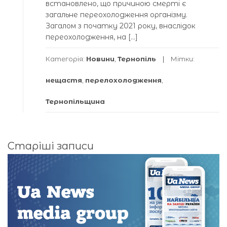
встановлено, що причиною смерті є
загальне переохолодження організму.
Загалом з початку 2021 року, внаслідок
переохолодження, на […]
Категорія:
Новини
,
Тернопіль
Мітки:
нещастя
,
перелохолодження
,
Тернопільщина
Навігація
Старіші записи
за
записами