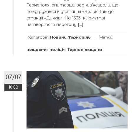
Тернополя, опитавши водія, з’ясували, що
поїзд рухався від станції «Великі Гаї» до
станції «Дичків». На 1333 кілометрі
четвертого перегону […]
Категорія:
Новини
,
Тернопіль
Мітки:
нещастя
,
поліція
,
Тернопільщина
07/07
10:03