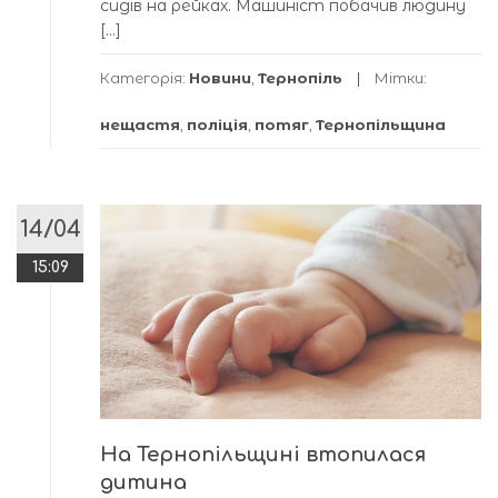
сидів на рейках. Машиніст побачив людину
[…]
Категорія:
Новини
,
Тернопіль
Мітки:
нещастя
,
поліція
,
потяг
,
Тернопільщина
14/04
15:09
На Тернопільщині втопилася
дитина