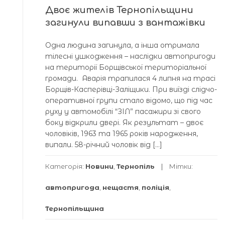
Двоє жителів Тернопільщини
загинули випавши з вантажівки
Одна людина загинула, а інша отримала
тілесні ушкодження – наслідки автопригоди
на території Борщівської територіальної
громади. Аварія трапилася 4 липня на трасі
Борщів-Касперівці-Заліщики. При виїзді слідчо-
оперативної групи стало відомо, що під час
руху у автомобілі “ЗІЛ” пасажири зі свого
боку відкрили двері. Як результат – двоє
чоловіків, 1963 та 1965 років народження,
випали. 58-річний чоловік від […]
Категорія:
Новини
,
Тернопіль
Мітки:
автопригода
,
нещастя
,
поліція
,
Тернопільщина