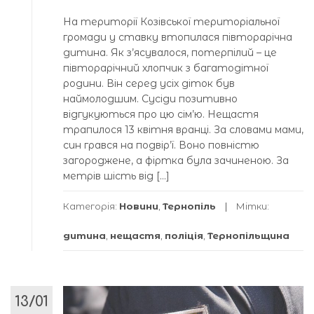
На території Козівської територіальної
громади у ставку втопилася півторарічна
дитина. Як з’ясувалося, потерпілий – це
півторарічний хлопчик з багатодітної
родини. Він серед усіх діток був
наймолодшим. Сусіди позитивно
відгукуються про цю сім’ю. Нещастя
трапилося 13 квітня вранці. За словами мами,
син грався на подвір’ї. Воно повністю
загороджене, а фіртка була зачиненою. За
метрів шість від […]
Категорія:
Новини
,
Тернопіль
Мітки:
дитина
,
нещастя
,
поліція
,
Тернопільщина
13/01