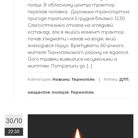
поліції. В обласному центрі трактор
переїхав чоловіка. Дорожньо-транспортна
пригода трапилася 5 грудня близько 12:30.
Сільгосптехніка стояла на оглядовій
естакаді, але в якийсь момент трактор
почав з’їжджати і наїхав на водія, який
знаходився поруч. Врятувати 60-річного
жителя Тернопільського району не вдалося.
Його травми виявилися несумісними із
життям. Потрапили до […]
Категорія:
Новини
,
Тернопіль
Мітки:
ДТП
,
нещастя
,
поліція
,
Тернопіль
30/10
22:30