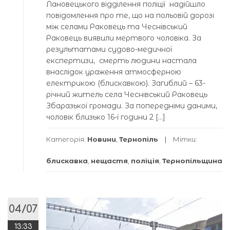
Лановецького відділення поліції надійшло
повідомлення про те, що на польовій дорозі
між селами Раковець та Чеснівський
Раковець виявили мертвого чоловіка. За
результатами судово-медичної
експертизи, смерть людини настала
внаслідок ураження атмосферною
електрикою (блискавкою). Загиблий – 63-
річний житель села Чеснівський Раковець
Збаразької громади. За попередніми даними,
чоловік близько 16-ї години 2 […]
Категорія:
Новини
,
Тернопіль
Мітки:
блискавка
,
нещастя
,
поліція
,
Тернопільщина
04/07
13:33