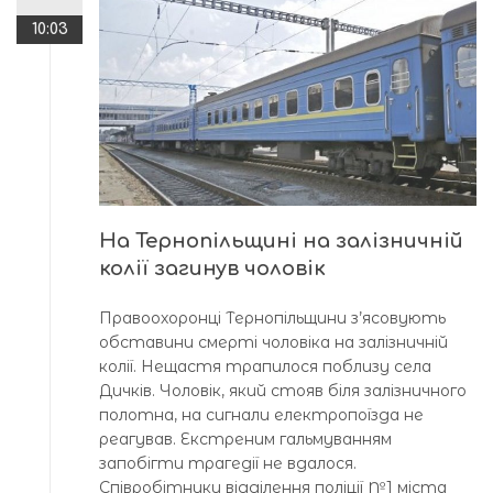
10:03
На Тернопільщині на залізничній
колії загинув чоловік
Правоохоронці Тернопільщини з’ясовують
обставини смерті чоловіка на залізничній
колії. Нещастя трапилося поблизу села
Дичків. Чоловік, який стояв біля залізничного
полотна, на сигнали електропоїзда не
реагував. Екстреним гальмуванням
запобігти трагедії не вдалося.
Співробітники відділення поліції №1 міста