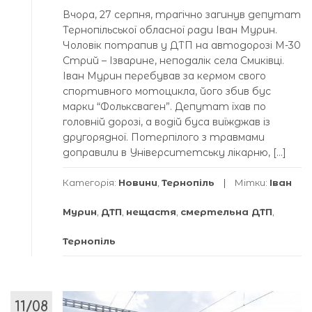
Вчора, 27 серпня, трагічно загинув депутат
Тернопільської обласної ради Іван Мурин.
Чоловік потрапив у ДТП на автодорозі М-30
Стрий – Ізварине, неподалік села Смиківці.
Іван Мурин перебував за кермом свого
спортивного мотоцикла, його збив бус
марки “Фольксваген”. Депутат їхав по
головній дорозі, а водій буса виїжджав із
другорядної. Потерпілого з травмами
доправили в Університетську лікарню, […]
Категорія:
Новини
,
Тернопіль
Мітки:
Іван
Мурин
,
ДТП
,
нещастя
,
смертельна ДТП
,
Тернопіль
11/08