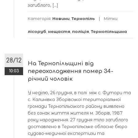
загиблого, […]
Категорія:
Новини
,
Тернопіль
Мітки:
лісоруб
,
нещастя
,
поліція
,
Тернопільщина
28/12
На Тернопільщині від
переохолодження помер 34-
10:03
річний чоловік
У неділю, 26 грудня, в полі між с. Футори та
с. Калинівка Зборівської територіальної
громади Тернопільського району виявлено
без ознак життя жителя м. Зборів, 1987
року народження. 27 грудня тіло загиблого
доставлено в Тернопільське обласне бюро
судово-медичної експертизи та