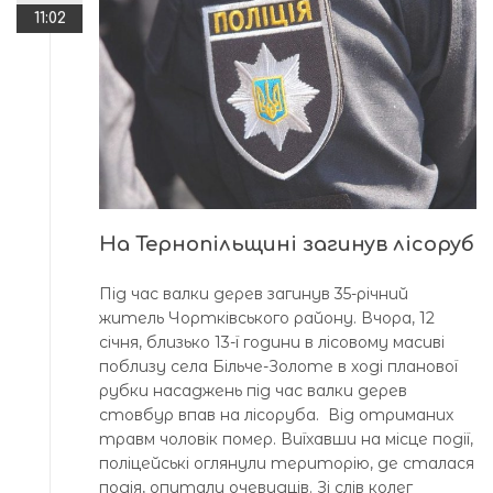
11:02
На Тернопільщині загинув лісоруб
Під час валки дерев загинув 35-річний
житель Чортківського району. Вчора, 12
січня, близько 13-ї години в лісовому масиві
поблизу села Більче-Золоте в ході планової
рубки насаджень під час валки дерев
стовбур впав на лісоруба. Від отриманих
травм чоловік помер. Виїхавши на місце події,
поліцейські оглянули територію, де сталася
подія, опитали очевидців. Зі слів колег