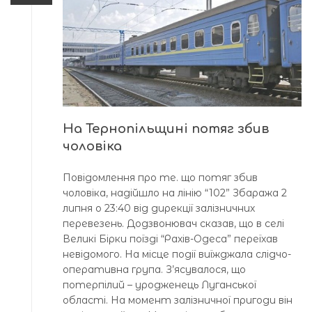
На Тернопільщині потяг збив
чоловіка
Повідомлення про те. що потяг збив
чоловіка, надійшло на лінію “102” Збаража 2
липня о 23:40 від дирекції залізничних
перевезень. Додзвонювач сказав, що в селі
Великі Бірки поїзді “Рахів-Одеса” переїхав
невідомого. На місце події виїжджала слідчо-
оперативна група. З’ясувалося, що
потерпілий – уродженець Луганської
області. На момент залізничної пригоди він