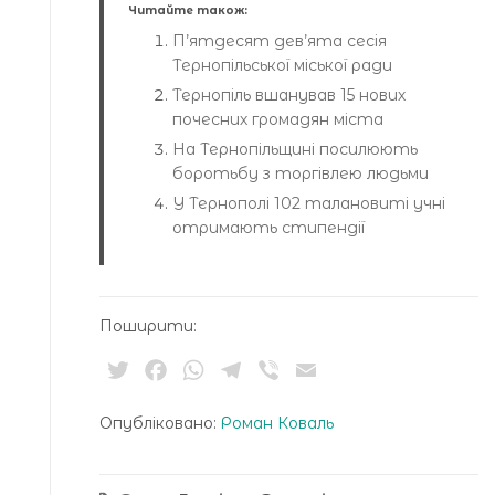
Читайте також:
П’ятдесят дев’ята сесія
Тернопільської міської ради
Тернопіль вшанував 15 нових
почесних громадян міста
На Тернопільщині посилюють
боротьбу з торгівлею людьми
У Тернополі 102 талановиті учні
отримають стипендії
Поширити:
Twitter
Facebook
WhatsApp
Telegram
Viber
Email
Опубліковано:
Роман Коваль