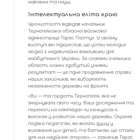
навчанні та науці.
Інтелектуальна еліта краю
Урочистості відвідав начальник
Тернопільської обласної військової
адміністрації Тарас Пастух. У своєму
виступі він підкреслив, що успіхи молодих
людей є надзвичайно важливими для
майбутнього України. За словами очільника
області, кожен здобутий учнями
результат — це гідне продовження справи
наших захисників, які виборюють
незалежність держави на фронті.
«Ви — та гордість Тернопілля, яка не
змарнувала свого часу. Ваші дослідження та
перемоги на олімпіадах чи конкурсах є
внеском у розвиток нашої держави. Окрема
подяка педагогам, які вклали душу у
виховання цих дітей, та батькам, що стали
для них надійною опорою», — зазначив Тарас