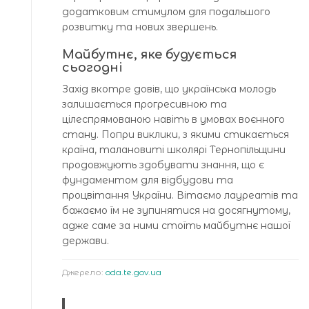
додатковим стимулом для подальшого
розвитку та нових звершень.
Майбутнє, яке будується
сьогодні
Захід вкотре довів, що українська молодь
залишається прогресивною та
цілеспрямованою навіть в умовах воєнного
стану. Попри виклики, з якими стикається
країна, талановиті школярі Тернопільщини
продовжують здобувати знання, що є
фундаментом для відбудови та
процвітання України. Вітаємо лауреатів та
бажаємо їм не зупинятися на досягнутому,
адже саме за ними стоїть майбутнє нашої
держави.
Джерело:
oda.te.gov.ua