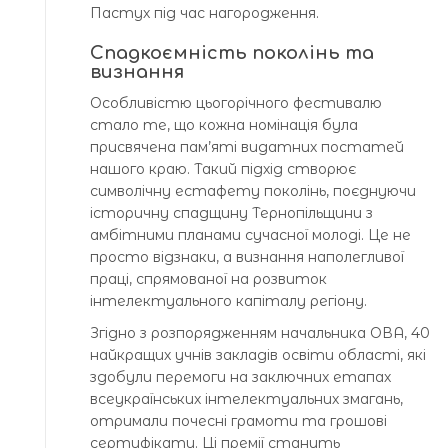
Пастух під час нагородження.
Спадкоємність поколінь та
визнання
Особливістю цьогорічного фестивалю
стало те, що кожна номінація була
присвячена пам’яті видатних постатей
нашого краю. Такий підхід створює
символічну естафету поколінь, поєднуючи
історичну спадщину Тернопільщини з
амбітними планами сучасної молоді. Це не
просто відзнаки, а визнання наполегливої
праці, спрямованої на розвиток
інтелектуального капіталу регіону.
Згідно з розпорядженням начальника ОВА, 40
найкращих учнів закладів освіти області, які
здобули перемоги на заключних етапах
всеукраїнських інтелектуальних змагань,
отримали почесні грамоти та грошові
сертифікати. Ці премії стануть