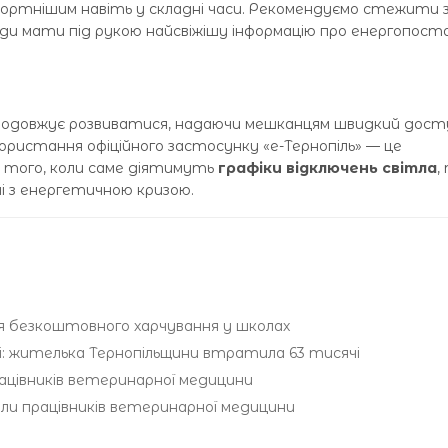
тнішим навіть у складні часи. Рекомендуємо стежити 
ди мати під рукою найсвіжішу інформацію про енергопост
 продовжує розвиватися, надаючи мешканцям швидкий дост
користання офіційного застосунку «е-Тернопіль» — це
і того, коли саме діятимуть
графіки відключень світла
,
ні з енергетичною кризою.
 безкоштовного харчування у школах
: жителька Тернопільщини втратила 63 тисячі
рацівників ветеринарної медицини
или працівників ветеринарної медицини