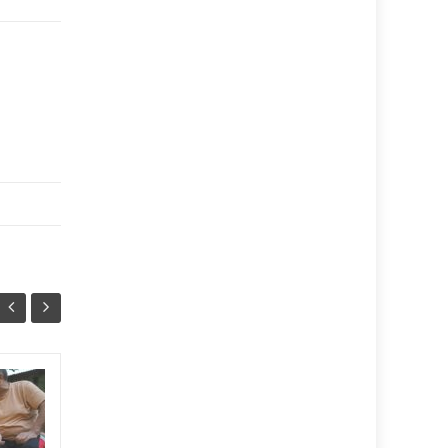
Тернопіль передав 50
06/08
06/08
дронів для 71-ї
08:37
бригади ЗСУ
08:07