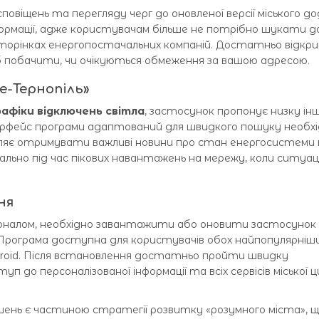
повіщень та перегляду черг до оновленої версії міського д
ормації, адже користувачам більше не потрібно шукати да
 сторінках енергопостачальних компаній. Достатньо відкр
б побачити, чи очікуються обмеження за вашою адресою.
е-Тернопіль»
рафіки відключень світла
, застосунок пропонує низку ін
терфейс програми адаптований для швидкого пошуку необх
оляє отримувати важливі новини про стан енергосистеми 
ально під час пікових навантажень на мережу, коли ситуац
ня
налом, необхідно завантажити або оновити застосунок 
 Програма доступна для користувачів обох найпопулярніш
droid. Після встановлення достатньо пройти швидку
до персоналізованої інформації та всіх сервісів міської ц
ень є частиною стратегії розвитку «розумного міста», 