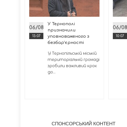
ітет
У Тернополі
ської
06/08
06/0
призначили
шення
13:07
уповноваженого з
10:07
безбар’єрності
У Тернопільській міській
територіальній громаді
зробили важливий крок
до...