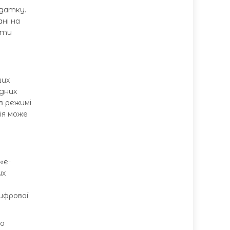
одатку.
ні на
ити
ших
ідних
в режимі
ія може
«е-
их
ифрової
що