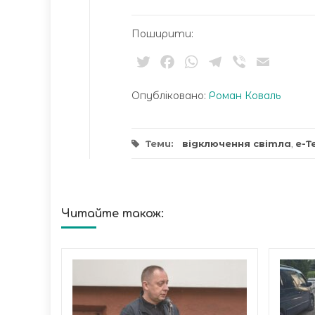
Поширити:
Twitter
Facebook
WhatsApp
Telegram
Viber
Email
Опубліковано:
Роман Коваль
Теми:
відключення світла
,
е-Т
Читайте також: