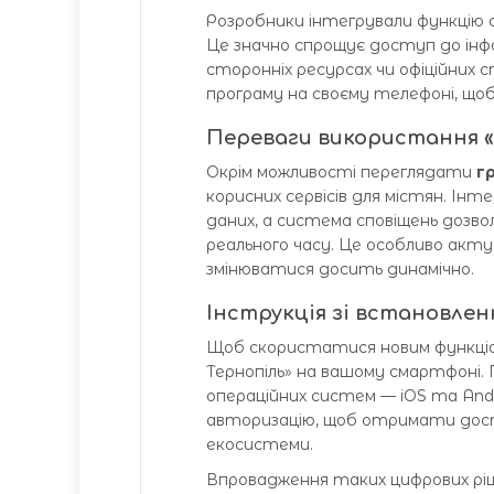
Розробники інтегрували функцію с
Це значно спрощує доступ до інф
сторонніх ресурсах чи офіційних
програму на своєму телефоні, що
Переваги використання «
Окрім можливості переглядати
г
корисних сервісів для містян. Ін
даних, а система сповіщень дозв
реального часу. Це особливо акту
змінюватися досить динамічно.
Інструкція зі встановлен
Щоб скористатися новим функціо
Тернопіль» на вашому смартфоні.
операційних систем — iOS та An
авторизацію, щоб отримати доступ 
екосистеми.
Впровадження таких цифрових ріш