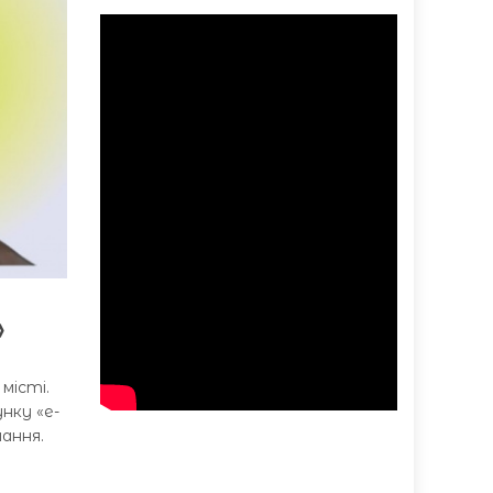
»
місті.
нку «е-
ання.