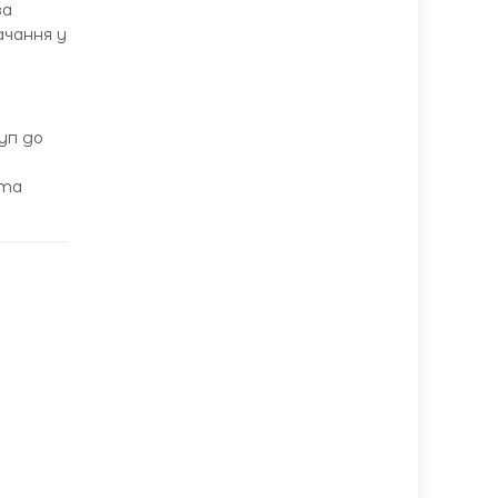
за
ачання у
уп до
 та