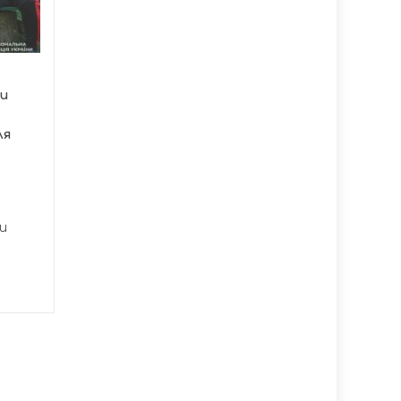
Тернопільська міська
рада продовжує
системно
підтримувати
ки
українських...
ля
и