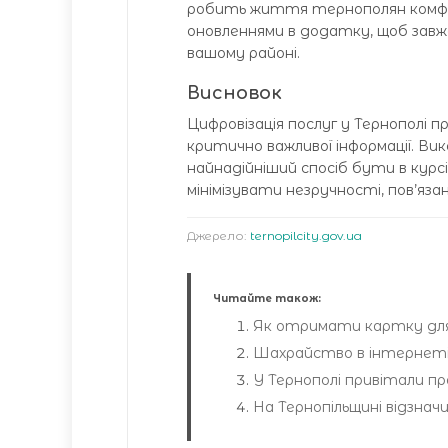
робить життя тернополян комфор
оновленнями в додатку, щоб завж
вашому районі.
Висновок
Цифровізація послуг у Тернополі
критично важливої інформації. Ви
найнадійніший спосіб бути в курс
мінімізувати незручності, пов’яза
Джерело:
ternopilcity.gov.ua
Читайте також:
Як отримати картку для
Шахрайство в інтернеті
У Тернополі привітали п
На Тернопільщині відзнач