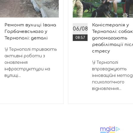
Ремонт вулиці Івана
Каністерапія у
8
06/08
Горбачевського у
Тернополі: соба
Тернополі: деталі
08:57
допомагають
реабілітації піс
У Тернополі тривають
стресу
активні роботи з
оновлення
У Тернополі
інфраструктури на
впроваджують
вулиці...
інноваційні метод
психологічного
відновлення...