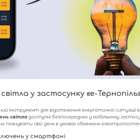
світла у застосунку «е-Тернопіль
ий інструмент для відстеження енергетичної ситуації в 
ень світла
доступні безпосередньо у мобільному застосу
вно планувати свій день в умовах обмежень електропостач
дключень у смартфоні