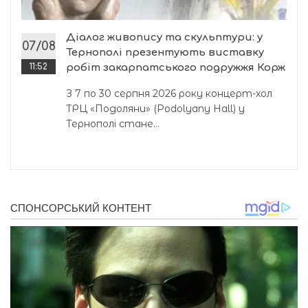
Діалог живопису та скульптури: у
07/08
Тернополі презентують виставку
11:52
робіт закарпатського подружжя Корж
З 7 по 30 серпня 2026 року концерт-хол
ТРЦ «Подоляни» (Podolyany Hall) у
Тернополі стане...