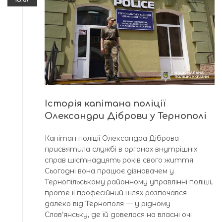
Історія капітана поліції
Олександри Діброви у Тернополі
Капітан поліції Олександра Діброва
присвятила службі в органах внутрішніх
справ шістнадцять років свого життя.
Сьогодні вона працює дізнавачем у
Тернопільському районному управлінні поліції,
проте її професійний шлях розпочався
далеко від Тернополя — у рідному
Слов’янську, де їй довелося на власні очі