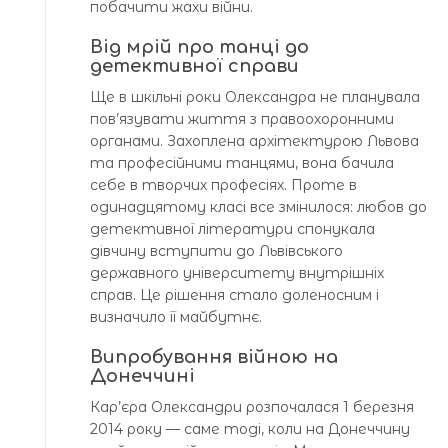
побачити жахи війни.
Від мрій про танці до
детективної справи
Ще в шкільні роки Олександра не планувала
пов’язувати життя з правоохоронними
органами. Захоплена архітектурою Львова
та професійними танцями, вона бачила
себе в творчих професіях. Проте в
одинадцятому класі все змінилося: любов до
детективної літератури спонукала
дівчину вступити до Львівського
державного університету внутрішніх
справ. Це рішення стало доленосним і
визначило її майбутнє.
Випробування війною на
Донеччині
Кар’єра Олександри розпочалася 1 березня
2014 року — саме тоді, коли на Донеччину