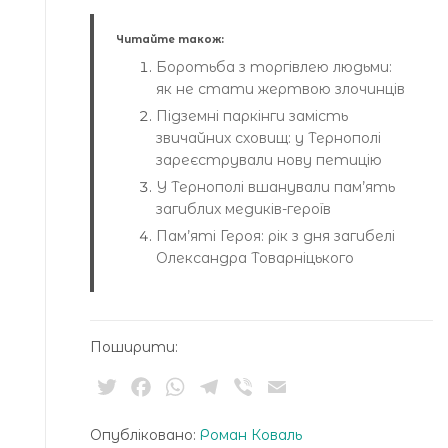
Читайте також:
Боротьба з торгівлею людьми:
як не стати жертвою злочинців
Підземні паркінги замість
звичайних сховищ: у Тернополі
зареєстрували нову петицію
У Тернополі вшанували пам’ять
загиблих медиків-героїв
Пам’яті Героя: рік з дня загибелі
Олександра Товарніцького
Поширити:
Twitter
Facebook
WhatsApp
Telegram
Viber
Email
Опубліковано:
Роман Коваль