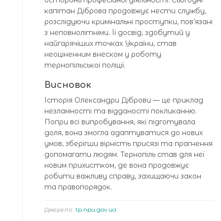
капітан Діброва продовжує нести службу,
розслідуючи кримінальні проступки, пов’язані
з неповнолітніми. Її досвід, здобутий у
найгарячіших точках України, став
неоціненним внеском у роботу
тернопільської поліції.
Висновок
Історія Олександри Діброви — це приклад
незламності та відданості покликанню.
Попри всі випробування, які підготувала
доля, вона змогла адаптуватися до нових
умов, зберігши вірність присязі та прагнення
допомагати людям. Тернопіль став для неї
новим прихистком, де вона продовжує
робити важливу справу, захищаючи закон
та правопорядок.
Джерело:
tp.npu.gov.ua