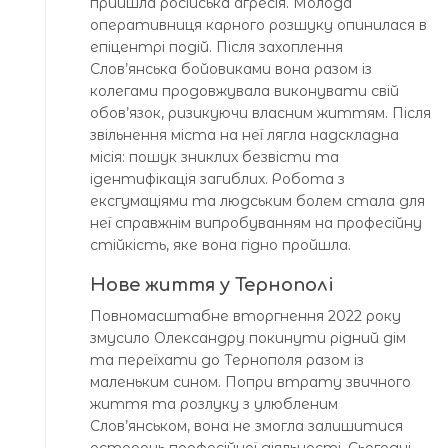
прийшла російська агресія. Молода
оперативниця карного розшуку опинилася в
епіцентрі подій. Після захоплення
Слов’янська бойовиками вона разом із
колегами продовжувала виконувати свій
обов’язок, ризикуючи власним життям. Після
звільнення міста на неї лягла надскладна
місія: пошук зниклих безвісти та
ідентифікація загиблих. Робота з
ексгумаціями та людським болем стала для
неї справжнім випробуванням на професійну
стійкість, яке вона гідно пройшла.
Нове життя у Тернополі
Повномасштабне вторгнення 2022 року
змусило Олександру покинути рідний дім
та переїхати до Тернополя разом із
маленьким сином. Попри втрату звичного
життя та розлуку з улюбленим
Слов’янськом, вона не змогла залишитися
осторонь професійної діяльності. Сьогодні